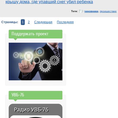
крышу дома, где упавший снег убил ребенка
Теги:
чиновники
,
проишествие
Страницы:
1
2
Следующая
Последняя
Поддержать проект
УВБ-76
Радио УВБ-76