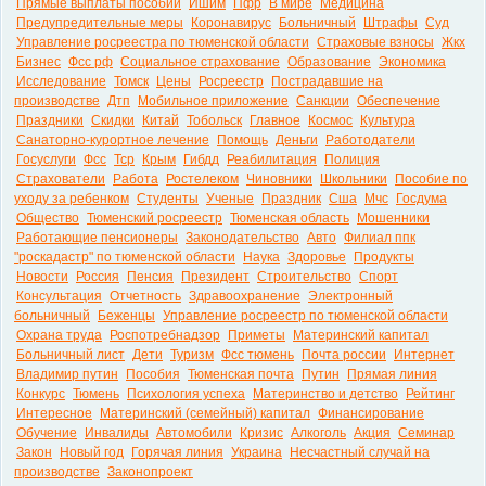
Прямые выплаты пособий
Ишим
Пфр
В мире
Медицина
Предупредительные меры
Коронавирус
Больничный
Штрафы
Суд
Управление росреестра по тюменской области
Страховые взносы
Жкх
Бизнес
Фсс рф
Социальное страхование
Образование
Экономика
Исследование
Томск
Цены
Росреестр
Пострадавшие на
производстве
Дтп
Мобильное приложение
Санкции
Обеспечение
Праздники
Скидки
Китай
Тобольск
Главное
Космос
Культура
Санаторно-курортное лечение
Помощь
Деньги
Работодатели
Госуслуги
Фсс
Тср
Крым
Гибдд
Реабилитация
Полиция
Страхователи
Работа
Ростелеком
Чиновники
Школьники
Пособие по
уходу за ребенком
Студенты
Ученые
Праздник
Сша
Мчс
Госдума
Общество
Тюменский росреестр
Тюменская область
Мошенники
Работающие пенсионеры
Законодательство
Авто
Филиал ппк
"роскадастр" по тюменской области
Наука
Здоровье
Продукты
Новости
Россия
Пенсия
Президент
Строительство
Спорт
Консультация
Отчетность
Здравоохранение
Электронный
больничный
Беженцы
Управление росреестр по тюменской области
Охрана труда
Роспотребнадзор
Приметы
Материнский капитал
Больничный лист
Дети
Туризм
Фсс тюмень
Почта россии
Интернет
Владимир путин
Пособия
Тюменская почта
Путин
Прямая линия
Конкурс
Тюмень
Психология успеха
Материнство и детство
Рейтинг
Интересное
Материнский (семейный) капитал
Финансирование
Обучение
Инвалиды
Автомобили
Кризис
Алкоголь
Акция
Семинар
Закон
Новый год
Горячая линия
Украина
Несчастный случай на
производстве
Законопроект