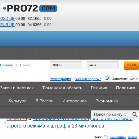
USD ЦБ
09.08
82.1665
0.00
EUR ЦБ
09.08
94.8366
0.00
17
33
По Гринвичу (GMT +5)
Главная
»
Поиск
Регистрация
Забыли пароль?
Запомнить меня
Закон и порядок
Тюменская область
Религия
Политика
Главная
Новости
Объявления
КНИГИ
ВестиNet
Поиск по тегу:
«чиновники», искать по
другому тегу
Культура
В России
Интересное
Экономика
Найдено 15 материалов
Каталоги
9PS
Прочее
Политика
Чиновник-взяточник получил 9 лет колонии
→
строгого режима и штраф в 13 миллионов
Теги:
чиновники
,
взятка