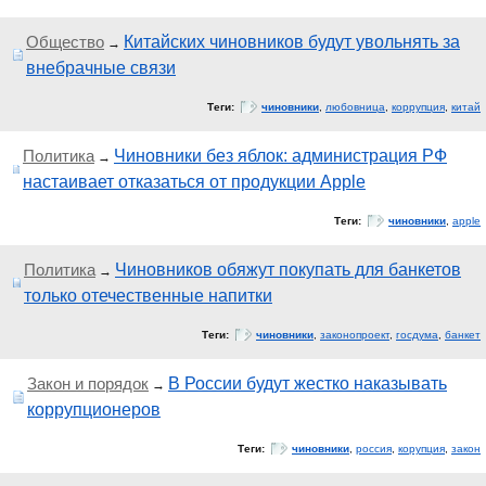
Общество
Китайских чиновников будут увольнять за
→
внебрачные связи
Теги:
чиновники
,
любовница
,
коррупция
,
китай
Политика
Чиновники без яблок: администрация РФ
→
настаивает отказаться от продукции Apple
Теги:
чиновники
,
apple
Политика
Чиновников обяжут покупать для банкетов
→
только отечественные напитки
Теги:
чиновники
,
законопроект
,
госдума
,
банкет
Закон и порядок
В России будут жестко наказывать
→
коррупционеров
Теги:
чиновники
,
россия
,
корупция
,
закон