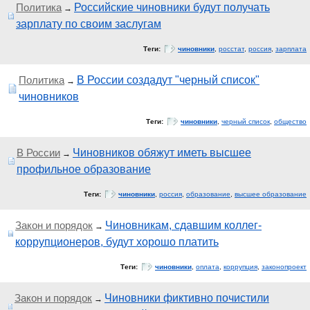
Политика
Российские чиновники будут получать
→
зарплату по своим заслугам
Теги:
чиновники
,
росстат
,
россия
,
зарплата
Политика
В России создадут "черный список"
→
чиновников
Теги:
чиновники
,
черный список
,
общество
В России
Чиновников обяжут иметь высшее
→
профильное образование
Теги:
чиновники
,
россия
,
образование
,
высшее образование
Закон и порядок
Чиновникам, сдавшим коллег-
→
коррупционеров, будут хорошо платить
Теги:
чиновники
,
оплата
,
коррупция
,
законопроект
Закон и порядок
Чиновники фиктивно почистили
→