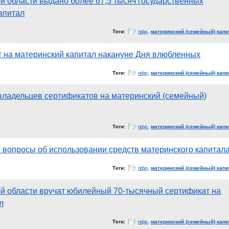
й области выдано более 67,5 тысяч государственных
апитал
Теги:
пфр
,
материнский (семейный) капи
 на материнский капитал накануне Дня влюбленных
Теги:
пфр
,
материнский (семейный) капи
ладельцев сертификатов на материнский (семейный)
Теги:
пфр
,
материнский (семейный) капи
 вопросы об использовании средств материнского капитал
Теги:
пфр
,
материнский (семейный) капи
й области вручат юбилейный 70-тысячный сертификат на
л
Теги:
пфр
,
материнский (семейный) капи