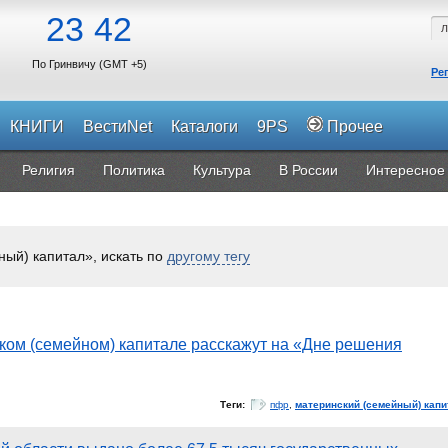
23
42
По Гринвичу (GMT +5)
Ре
КНИГИ
ВестиNet
Каталоги
9PS
Прочее
Религия
Политика
Культура
В России
Интересное
ый) капитал», искать по
другому тегу
ком (семейном) капитале расскажут на «Дне решения
Теги:
пфр
,
материнский (семейный) капи