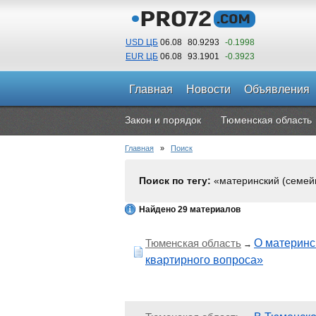
USD ЦБ
06.08
80.9293
-0.1998
EUR ЦБ
06.08
93.1901
-0.3923
Главная
Новости
Объявления
Закон и порядок
Тюменская область
Главная
»
Поиск
Поиск по тегу:
«материнский (семейн
Найдено 29 материалов
Тюменская область
О материнс
→
квартирного вопроса»