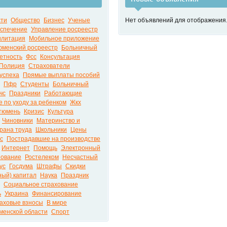
сти
Общество
Бизнес
Ученые
Нет объявлений для отображения
спечение
Управление росреестр
илитация
Мобильное приложение
юменский росреестр
Больничный
етность
Фсс
Консультация
Полиция
Страхователи
успеха
Прямые выплаты пособий
Пфр
Студенты
Больничный
чс
Праздники
Работающие
 по уходу за ребенком
Жкх
тюмень
Кризис
Культура
Чиновники
Материнство и
рана труда
Школьники
Цены
с
Пострадавшие на производстве
Интернет
Помощь
Электронный
ование
Ростелеком
Несчастный
ус
Госдума
Штрафы
Скидки
ный) капитал
Наука
Праздник
Социальное страхование
ь
Украина
Финансирование
аховые взносы
В мире
юменской области
Спорт