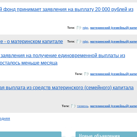
 фонд принимает заявления на выплату 20 000 рублей из
Теги:
пфр
,
материнский (семейный) капи
е - о материнском капитале
Теги:
пфр
,
материнский (семейный) капи
 заявления на получение единовременной выплаты из
 осталось меньше месяца
Теги:
материнский (семейный) капи
я выплата из средств материнского (семейного) капитала
Теги:
тюмень
,
материнский (семейный) капи
едняя
Новые объявления