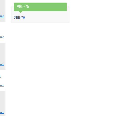
УВБ-76
тал
УВБ-76
тал
тал
а
тал
тал