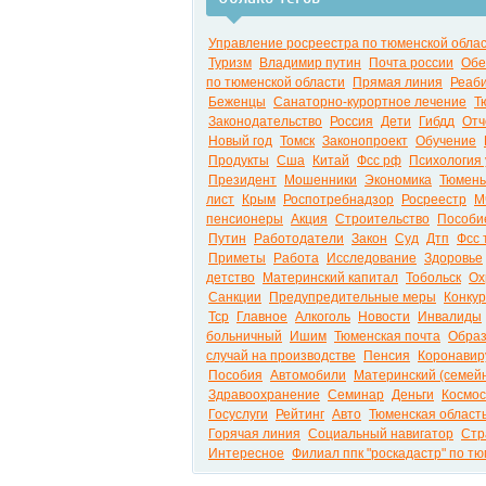
Управление росреестра по тюменской обла
Туризм
Владимир путин
Почта россии
Обе
по тюменской области
Прямая линия
Реаб
Беженцы
Санаторно-курортное лечение
Т
Законодательство
Россия
Дети
Гибдд
Отч
Новый год
Томск
Законопроект
Обучение
Продукты
Сша
Китай
Фсс рф
Психология 
Президент
Мошенники
Экономика
Тюмень
лист
Крым
Роспотребнадзор
Росреестр
М
пенсионеры
Акция
Строительство
Пособие
Путин
Работодатели
Закон
Суд
Дтп
Фсс 
Приметы
Работа
Исследование
Здоровье
детство
Материнский капитал
Тобольск
Ох
Санкции
Предупредительные меры
Конкур
Тср
Главное
Алкоголь
Новости
Инвалиды
больничный
Ишим
Тюменская почта
Образ
случай на производстве
Пенсия
Коронавир
Пособия
Автомобили
Материнский (семей
Здравоохранение
Семинар
Деньги
Космос
Госуслуги
Рейтинг
Авто
Тюменская област
Горячая линия
Социальный навигатор
Стр
Интересное
Филиал ппк "роскадастр" по т