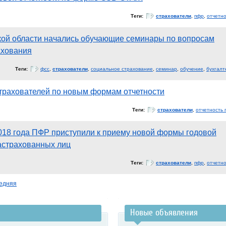
Теги:
страхователи
,
пфр
,
отчетно
ой области начались обучающие семинары по вопросам
ахования
Теги:
фсс
,
страхователи
,
социальное страхование
,
семинар
,
обучение
,
бухгалт
трахователей по новым формам отчетности
Теги:
страхователи
,
отчетность 
018 года ПФР приступили к приему новой формы годовой
застрахованных лиц
Теги:
страхователи
,
пфр
,
отчетно
едняя
Новые объявления