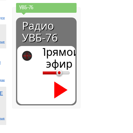
УВБ-76
луги
Радио
УВБ-76
ные
Прямой
эфир
м
рки
Е
ные
0:00