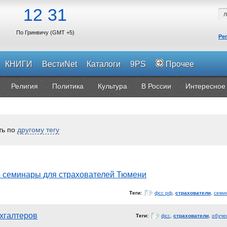
12
31
По Гринвичу (GMT +5)
Ре
КНИГИ
ВестиNet
Каталоги
9PS
Прочее
Религия
Политика
Культура
В России
Интересное
ть по
другому тегу
семинары для страхователей Тюмени
Теги:
фсс рф
,
страхователи
,
семи
хгалтеров
Теги:
фсс
,
страхователи
,
обуче