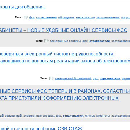
крыты для общения.
Теги:
фсс
,
страхователи
,
обращения
,
консультация
,
застрахованные
,
госус
АБИНЕТЫ – НОВЫЕ УДОБНЫЕ ОНЛАЙН СЕРВИСЫ ФСС
Теги:
электронные сервисы
,
фсс
,
страхователи
,
застрахован
проверяться электронный листок нетрудоспособности.
аховщиков по вопросам реализации закона об электронно
Теги:
электронный больничный
,
фсс
,
страхователи
,
прове
НЫЕ СЕРВИСЫ ФСС ТЕПЕРЬ И В РАЙОНАХ. ОБЛАСТНЫ
АТА ПРИСТУПИЛИ К ОФОРМЛЕНИЮ ЭЛЕКТРОННЫХ
ный больничный
,
электронные сервисы
,
фсс
,
страхователи
,
личные кабинеты
,
застрахован
овой отчетности по форме СЗВ-СТАЖ