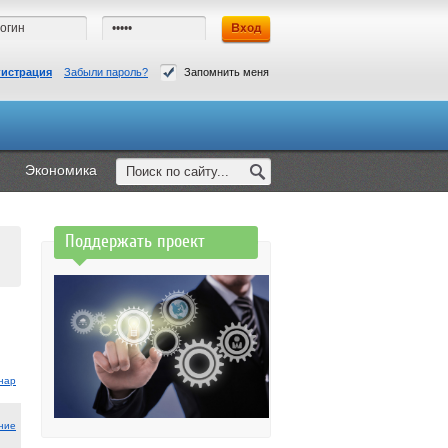
гистрация
Забыли пароль?
Запомнить меня
Экономика
Поддержать проект
нар
ние