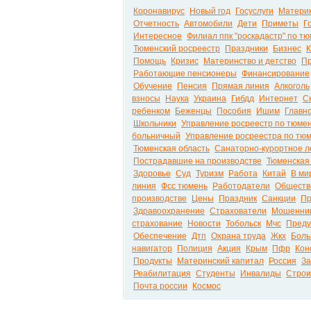
Коронавирус
Новый год
Госуслуги
Материн
Отчетность
Автомобили
Дети
Приметы
Г
Интересное
Филиал ппк "роскадастр" по т
Тюменский росреестр
Праздники
Бизнес
К
Помощь
Кризис
Материнство и детство
Пр
Работающие пенсионеры
Финансирование
Обучение
Пенсия
Прямая линия
Алкоголь
взносы
Наука
Украина
Гибдд
Интернет
С
ребенком
Беженцы
Пособия
Ишим
Главн
Школьники
Управление росреестр по тюмен
больничный
Управление росреестра по тюм
Тюменская область
Санаторно-курортное л
Пострадавшие на производстве
Тюменская
Здоровье
Суд
Туризм
Работа
Китай
В ми
линия
Фсс тюмень
Работодатели
Обществ
производстве
Цены
Праздник
Санкции
Пр
Здравоохранение
Страхователи
Мошенни
страхование
Новости
Тобольск
Мчс
Преду
Обеспечение
Дтп
Охрана труда
Жкх
Боль
навигатор
Полиция
Акция
Крым
Пфр
Кон
Продукты
Материнский капитал
Россия
За
Реабилитация
Студенты
Инвалиды
Строи
Почта россии
Космос