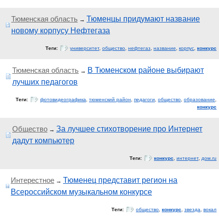
Тюменская область
Тюменцы придумают название
→
новому корпусу Нефтегаза
Теги:
университет
,
общество
,
нефтегаз
,
название
,
корпус
,
конкурс
Тюменская область
В Тюменском районе выбирают
→
лучших педагогов
Теги:
фотовидеографика
,
тюменский район
,
педагоги
,
общество
,
образование
,
конкурс
Общество
За лучшее стихотворение про Интернет
→
дадут компьютер
Теги:
конкурс
,
интернет
,
дом.ru
Интерестное
Тюменец представит регион на
→
Всероссийском музыкальном конкурсе
Теги:
общество
,
конкурс
,
звезда
,
вокал