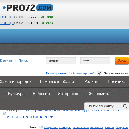
USD ЦБ
06.08
80.9293
-0.1998
EUR ЦБ
06.08
93.1901
-0.3923
13
57
По Гринвичу (GMT +5)
Главная
»
Поиск
Регистрация
Забыли пароль?
Запомнить меня
Закон и порядок
Тюменская область
Религия
Политика
Главная
Новости
Объявления
КНИГИ
ВестиNet
Поиск по тегу:
«конкурс», искать по
другому тегу
Культура
В России
Интересное
Экономика
Найдено 22 материала
Каталоги
9PS
Прочее
В мире
В Германии объявили конкурс на вакансию
→
испытателя борделей
Теги:
общество
,
конкурс
,
испытатель
,
вакансия
,
в мире
,
бордель