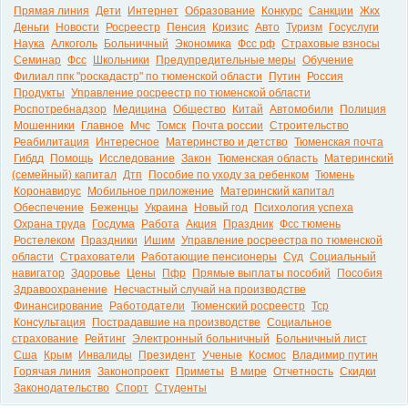
Прямая линия
Дети
Интернет
Образование
Конкурс
Санкции
Жкх
Деньги
Новости
Росреестр
Пенсия
Кризис
Авто
Туризм
Госуслуги
Наука
Алкоголь
Больничный
Экономика
Фсс рф
Страховые взносы
Семинар
Фсс
Школьники
Предупредительные меры
Обучение
Филиал ппк "роскадастр" по тюменской области
Путин
Россия
Продукты
Управление росреестр по тюменской области
Роспотребнадзор
Медицина
Общество
Китай
Автомобили
Полиция
Мошенники
Главное
Мчс
Томск
Почта россии
Строительство
Реабилитация
Интересное
Материнство и детство
Тюменская почта
Гибдд
Помощь
Исследование
Закон
Тюменская область
Материнский
(семейный) капитал
Дтп
Пособие по уходу за ребенком
Тюмень
Коронавирус
Мобильное приложение
Материнский капитал
Обеспечение
Беженцы
Украина
Новый год
Психология успеха
Охрана труда
Госдума
Работа
Акция
Праздник
Фсс тюмень
Ростелеком
Праздники
Ишим
Управление росреестра по тюменской
области
Страхователи
Работающие пенсионеры
Суд
Социальный
навигатор
Здоровье
Цены
Пфр
Прямые выплаты пособий
Пособия
Здравоохранение
Несчастный случай на производстве
Финансирование
Работодатели
Тюменский росреестр
Тср
Консультация
Пострадавшие на производстве
Социальное
страхование
Рейтинг
Электронный больничный
Больничный лист
Сша
Крым
Инвалиды
Президент
Ученые
Космос
Владимир путин
Горячая линия
Законопроект
Приметы
В мире
Отчетность
Скидки
Законодательство
Спорт
Студенты