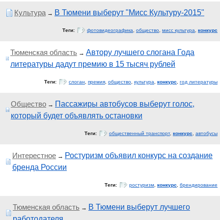
Культура
В Тюмени выберут "Мисс Культуру-2015"
→
Теги:
фотовидеографика
,
общество
,
мисс культура
,
конкурс
Тюменская область
Автору лучшего слогана Года
→
литературы дадут премию в 15 тысяч рублей
Теги:
слоган
,
премия
,
общество
,
культура
,
конкурс
,
год литературы
Общество
Пассажиры автобусов выберут голос,
→
который будет объявлять остановки
Теги:
общественный транспорт
,
конкурс
,
автобусы
Интерестное
Ростуризм объявил конкурс на создание
→
бренда России
Теги:
ростуризм
,
конкурс
,
брендирование
Тюменская область
В Тюмени выберут лучшего
→
работодателя