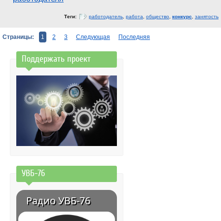
Теги:
работодатель
,
работа
,
общество
,
конкурс
,
занятость
Страницы:
1
2
3
Следующая
Последняя
Поддержать проект
УВБ-76
Радио УВБ-76