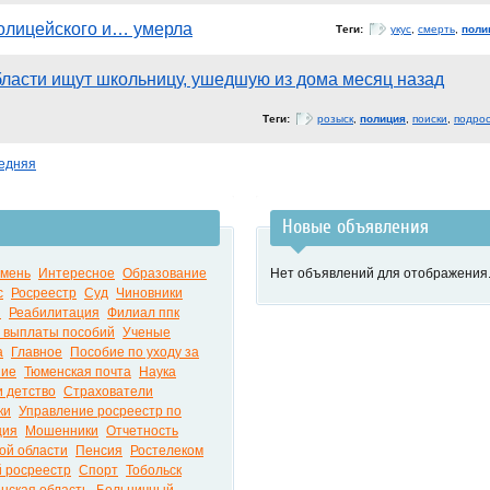
олицейского и… умерла
Теги:
укус
,
смерть
,
поли
ласти ищут школьницу, ушедшую из дома месяц назад
Теги:
розыск
,
полиция
,
поиски
,
подрос
едняя
Новые объявления
юмень
Интересное
Образование
Нет объявлений для отображения
с
Росреестр
Суд
Чиновники
я
Реабилитация
Филиал ппк
 выплаты пособий
Ученые
а
Главное
Пособие по уходу за
ние
Тюменская почта
Наука
 детство
Страхователи
ки
Управление росреестр по
ция
Мошенники
Отчетность
ой области
Пенсия
Ростелеком
 росреестр
Спорт
Тобольск