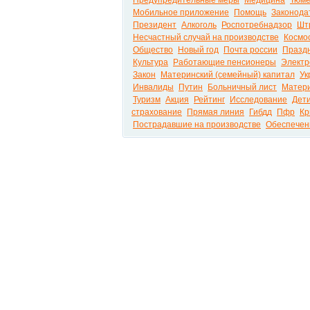
Предупредительные меры
Медицина
Тюме
Мобильное приложение
Помощь
Законода
Президент
Алкоголь
Роспотребнадзор
Шт
Несчастный случай на производстве
Космо
Общество
Новый год
Почта россии
Празд
Культура
Работающие пенсионеры
Электр
Закон
Материнский (семейный) капитал
Ук
Инвалиды
Путин
Больничный лист
Матери
Туризм
Акция
Рейтинг
Исследование
Дет
страхование
Прямая линия
Гибдд
Пфр
Кр
Пострадавшие на производстве
Обеспечен
Вести.net Все актуальные новости России и м