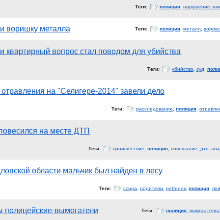
Теги:
полиция
,
нарушение зак
и воришку металла
Теги:
полиция
,
металл
,
воровс
и квартирный вопрос стал поводом для убийства
Теги:
убийство
,
суд
,
поли
 отравления на "Селигере-2014" завели дело
Теги:
расследование
,
полиция
,
отравле
повесился на месте ДТП
Теги:
проишествие
,
полиция
,
повешание
,
дтп
,
ава
овской области мальчик был найден в лесу
Теги:
ссора
,
родители
,
ребенок
,
полиция
,
пои
ы полицейские-вымогатели
Теги:
полиция
,
вымогательс