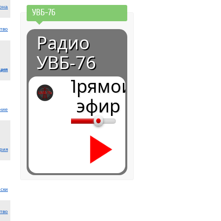
она
УВБ-76
тво
Радио
УВБ-76
ция
Прямой
эфир
ние
рия
ски
0:00
тво