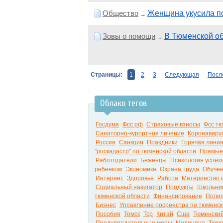
Общество
Женщина укусила п
→
Зовы о помощи
В Тюменской об
→
Страницы:
1
2
3
Следующая
Посл
Облако тегов
Госдума
Фсс рф
Страховые взносы
Фсс т
Санаторно-курортное лечение
Коронавиру
Россия
Санкции
Праздники
Горячая лини
"роскадастр" по тюменской области
Прямые
Работодатели
Беженцы
Психология успех
ребенком
Экономика
Охрана труда
Обуче
Интернет
Здоровье
Работа
Материнство и
Социальный навигатор
Продукты
Школьни
тюменской области
Финансирование
Поли
Бизнес
Управление росреестра по тюменск
Пособия
Томск
Тср
Китай
Сша
Тюменский