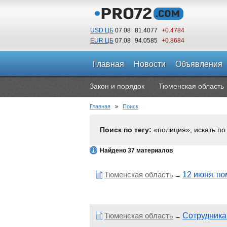
USD ЦБ
07.08
81.4077
+0.4784
EUR ЦБ
07.08
94.0585
+0.8684
Главная
Новости
Объявления
Закон и порядок
Тюменская область
Главная
»
Поиск
Поиск по тегу:
«полиция», искать п
Найдено 37 материалов
Тюменская область
12 июня тю
→
Тюменская область
Сотрудника
→