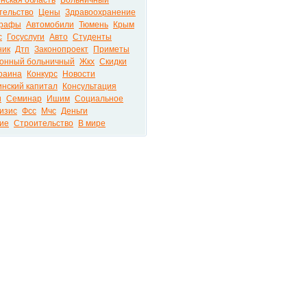
нская область
Больничный
тельство
Цены
Здравоохранение
рафы
Автомобили
Тюмень
Крым
с
Госуслуги
Авто
Студенты
ник
Дтп
Законопроект
Приметы
онный больничный
Жкх
Скидки
раина
Конкурс
Новости
нский капитал
Консультация
и
Семинар
Ишим
Социальное
изис
Фсс
Мчс
Деньги
ие
Строительство
В мире
ира на портале PRO72.RU © 2026
РЕКЛА
Контак