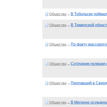
Общество
В Тобольске поймал
→
Общество
В Тюменской област
→
Общество
По факту массового
→
Общество
Сотрудник полиции 
→
Общество
Пропавший в Свердл
→
Общество
В Мегионе осужден
→