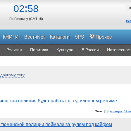
02
58
По Гринвичу (GMT +5)
Ре
КНИГИ
ВестиNet
Каталоги
9PS
Прочее
Религия
Политика
Культура
В России
Интересное
о
другому тегу
менская полиция будет работать в усиленном режиме
Теги:
полиция
,
12 и
 тюменской полиции поймали за рулем под кайфом