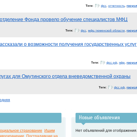
Теги:
фсс
,
отчетность
,
госусл
отделение Фонда провело обучение специалистов МФЦ
Теги:
фсс
,
мфц тюменской области
,
госусл
ссказали о возможности получения государственных услуг
Теги:
фсс рф
,
пфр
,
госусл
слугах для Омутинского отдела вневедомственной охраны
Теги:
фсс рф
,
госусл
едняя
Новые объявления
оциальное страхование
Ишим
Нет объявлений для отображения
авоохранение
Пострадавшие на