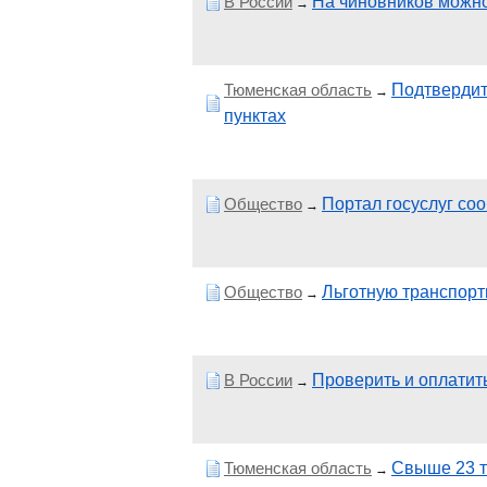
В России
На чиновников можно
→
Тюменская область
Подтвердит
→
пунктах
Общество
Портал госуслуг со
→
Общество
Льготную транспорт
→
В России
Проверить и оплатит
→
Тюменская область
Свыше 23 т
→