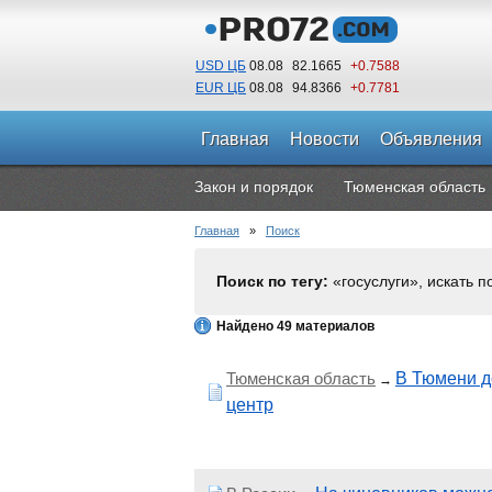
USD ЦБ
08.08
82.1665
+0.7588
EUR ЦБ
08.08
94.8366
+0.7781
Главная
Новости
Объявления
Закон и порядок
Тюменская область
Главная
»
Поиск
Поиск по тегу:
«госуслуги», искать п
Найдено 49 материалов
Тюменская область
В Тюмени д
→
центр