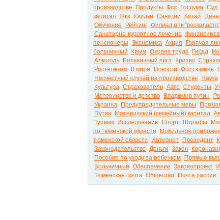
производстве
Продукты
Фсс
Госдума
Суд
капитал
Жкх
Скидки
Санкции
Китай
Цены
Обучение
Рейтинг
Филиал ппк "роскадастр
Санаторно-курортное лечение
Финансиров
пенсионеры
Экономика
Акция
Горячая ли
больничный
Крым
Охрана труда
Гибдд
Но
Алкоголь
Больничный лист
Кризис
Страхо
Ростелеком
В мире
Новости
Фсс тюмень
Несчастный случай на производстве
Наука
Культура
Страхователи
Авто
Студенты
У
Материнство и детство
Владимир путин
Ро
Украина
Предупредительные меры
Пряма
Путин
Материнский (семейный) капитал
А
Туризм
Исследование
Спорт
Штрафы
Мч
по тюменской области
Мобильное приложе
тюменской области
Интернет
Президент
К
Законодательство
Деньги
Закон
Коронави
Пособие по уходу за ребенком
Прямые вып
Больничный
Обеспечение
Законопроект
И
Тюменская почта
Общество
Почта россии