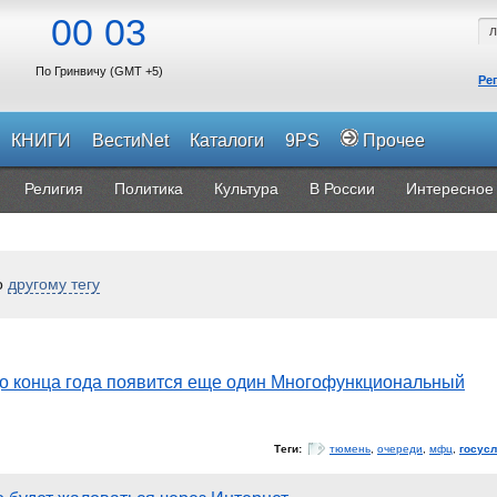
00
03
По Гринвичу (GMT +5)
Ре
КНИГИ
ВестиNet
Каталоги
9PS
Прочее
Религия
Политика
Культура
В России
Интересное
о
другому тегу
о конца года появится еще один Многофункциональный
Теги:
тюмень
,
очереди
,
мфц
,
госусл