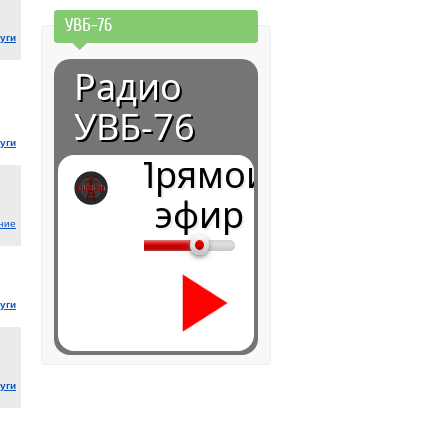
УВБ-76
уги
Радио
УВБ-76
уги
Прямой
эфир
ние
уги
уги
0:00