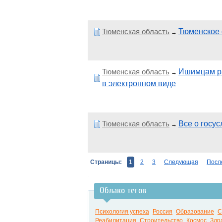
Тюменская область
Тюменское 
→
Тюменская область
Ишимцам ра
→
в электронном виде
Тюменская область
Все о госу
→
Страницы:
1
2
3
Следующая
Посл
Облако тегов
Психология успеха
Россия
Образование
С
Реабилитация
Строительство
Космос
Здр