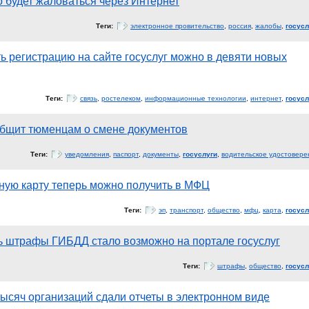
 будет жаловаться через Интернет
Теги:
электронное провительство
,
россия
,
жалобы
,
госусл
ь регистрацию на сайте госуслуг можно в девяти новых
Теги:
связь
,
ростелеком
,
информационные технологии
,
интернет
,
госусл
общит тюменцам о смене документов
Теги:
уведомления
,
паспорт
,
документы
,
госуслуги
,
водительское удостовере
ную карту теперь можно получить в МФЦ
Теги:
эп
,
транспорт
,
общество
,
мфц
,
карта
,
госусл
ь штрафы ГИБДД стало возможно на портале госуслуг
Теги:
штрафы
,
общество
,
госусл
ысяч организаций сдали отчеты в электронном виде