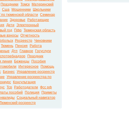
Праздники
Томск
Материнский
Сша
Мошенники
Школьники
" по тюменской области
Семинар
ание
Здоровье
Работающие
ния
Дети
Электронный
вый год
Пфр
Тюменская область
вые взносы
Отчетность
Тобольск
Росреестр
Чиновники
Тюмень
Пенсия
Работа
ченые
Дтп
Главное
Госуслуги
спотребнадзор
Праздник
я линия
Беженцы
Пособия
втомобили
Интересное
Помощь
с
Бизнес
Управление росреестр
ние
Управление росреестра по
онкурс
Консультация
рус
Тср
Работодатели
Фсс рф
латы пособий
Полиция
Приметы
нвалиды
Социальный навигатор
Тюменский росреестр