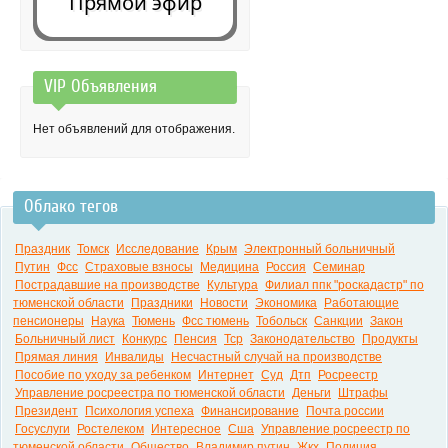
Прямой эфир
VIP Объявления
0:00
Нет объявлений для отображения.
Облако тегов
Праздник
Томск
Исследование
Крым
Электронный больничный
Путин
Фсс
Страховые взносы
Медицина
Россия
Семинар
Пострадавшие на производстве
Культура
Филиал ппк "роскадастр" по
тюменской области
Праздники
Новости
Экономика
Работающие
пенсионеры
Наука
Тюмень
Фсс тюмень
Тобольск
Санкции
Закон
Больничный лист
Конкурс
Пенсия
Тср
Законодательство
Продукты
Прямая линия
Инвалиды
Несчастный случай на производстве
Пособие по уходу за ребенком
Интернет
Суд
Дтп
Росреестр
Управление росреестра по тюменской области
Деньги
Штрафы
Президент
Психология успеха
Финансирование
Почта россии
Госуслуги
Ростелеком
Интересное
Сша
Управление росреестр по
тюменской области
Общество
Владимир путин
Жкх
Полиция