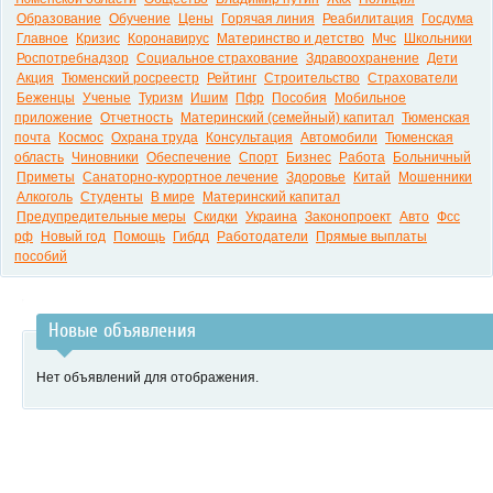
Образование
Обучение
Цены
Горячая линия
Реабилитация
Госдума
Главное
Кризис
Коронавирус
Материнство и детство
Мчс
Школьники
Роспотребнадзор
Социальное страхование
Здравоохранение
Дети
Акция
Тюменский росреестр
Рейтинг
Строительство
Страхователи
Беженцы
Ученые
Туризм
Ишим
Пфр
Пособия
Мобильное
приложение
Отчетность
Материнский (семейный) капитал
Тюменская
почта
Космос
Охрана труда
Консультация
Автомобили
Тюменская
область
Чиновники
Обеспечение
Спорт
Бизнес
Работа
Больничный
Приметы
Санаторно-курортное лечение
Здоровье
Китай
Мошенники
Алкоголь
Студенты
В мире
Материнский капитал
Предупредительные меры
Скидки
Украина
Законопроект
Авто
Фсс
рф
Новый год
Помощь
Гибдд
Работодатели
Прямые выплаты
пособий
Новые объявления
Нет объявлений для отображения.