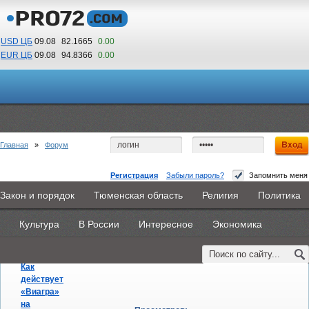
USD ЦБ
09.08
82.1665
0.00
EUR ЦБ
09.08
94.8366
0.00
10
24
По Гринвичу (GMT +5)
Главная
»
Форум
Регистрация
Забыли пароль?
Запомнить меня
Любовь и отношения
Закон и порядок
Тюменская область
Религия
Политика
Последние сообщения
|
Новые темы
Главная
Новости
Объявления
КНИГИ
ВестиNet
Культура
В России
Интересное
Экономика
Последнее
Каталоги
9PS
Прочее
Темы
Автор
Активность
сообщение
Как
действует
«Виагра»
на