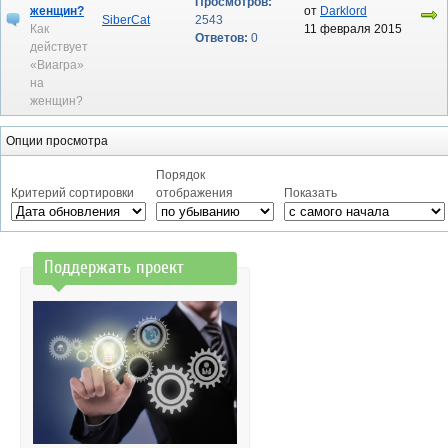
Просмотров:
женщин?
от
Darklord
SiberCat
2543
Как
11 февраля 2015
Ответов:
0
действует
«Виагра»
на
женщин?
Опции просмотра
Порядок
Критерий сортировки
отображения
Показать
Поддержать проект