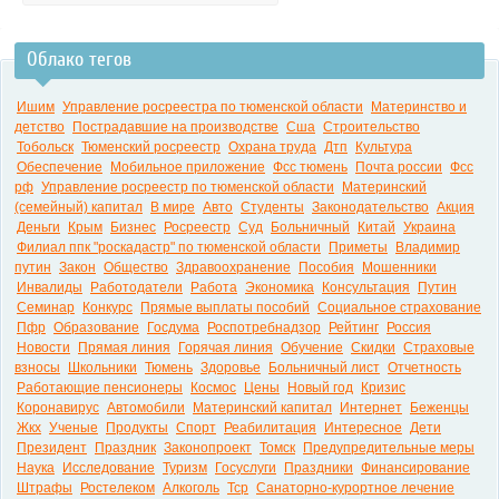
Облако тегов
Ишим
Управление росреестра по тюменской области
Материнство и
детство
Пострадавшие на производстве
Сша
Строительство
Тобольск
Тюменский росреестр
Охрана труда
Дтп
Культура
Обеспечение
Мобильное приложение
Фсс тюмень
Почта россии
Фсс
рф
Управление росреестр по тюменской области
Материнский
(семейный) капитал
В мире
Авто
Студенты
Законодательство
Акция
Деньги
Крым
Бизнес
Росреестр
Суд
Больничный
Китай
Украина
Филиал ппк "роскадастр" по тюменской области
Приметы
Владимир
путин
Закон
Общество
Здравоохранение
Пособия
Мошенники
Инвалиды
Работодатели
Работа
Экономика
Консультация
Путин
Семинар
Конкурс
Прямые выплаты пособий
Социальное страхование
Пфр
Образование
Госдума
Роспотребнадзор
Рейтинг
Россия
Новости
Прямая линия
Горячая линия
Обучение
Скидки
Страховые
взносы
Школьники
Тюмень
Здоровье
Больничный лист
Отчетность
Работающие пенсионеры
Космос
Цены
Новый год
Кризис
Коронавирус
Автомобили
Материнский капитал
Интернет
Беженцы
Жкх
Ученые
Продукты
Спорт
Реабилитация
Интересное
Дети
Президент
Праздник
Законопроект
Томск
Предупредительные меры
Наука
Исследование
Туризм
Госуслуги
Праздники
Финансирование
Штрафы
Ростелеком
Алкоголь
Тср
Санаторно-курортное лечение