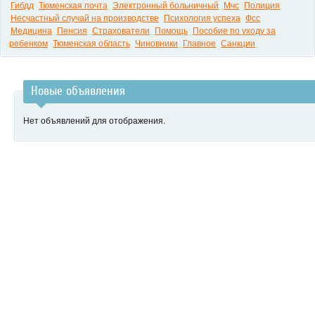
Гибдд
Тюменская почта
Электронный больничный
Мчс
Полиция
Несчастный случай на производстве
Психология успеха
Фсс
Медицина
Пенсия
Страхователи
Помощь
Пособие по уходу за
ребенком
Тюменская область
Чиновники
Главное
Санкции
Новые объявления
Нет объявлений для отображения.