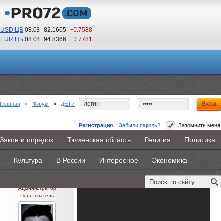
USD ЦБ
08.08
82.1665
+0.7588
EUR ЦБ
08.08
94.8366
+0.7781
18
11
По Гринвичу (GMT +5)
Главная
»
Форум
»
ДЕТИ
Регистрация
Забыли пароль?
Запомнить меня
МАМЫ
Закон и порядок
Тюменская область
Религия
Политика
Главная
Новости
Объявления
КНИГИ
ВестиNet
МАМЫ
Культура
В России
Интересное
Экономика
#1
- 30 октября 2014, четверг
Каталоги
9PS
Прочее
SiberCat
0
Администратор
Пользователь