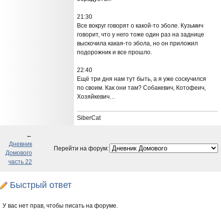
21:30
Все вокруг говорят о какой-то эболе. Кузьмич
говорит, что у него тоже один раз на заднице
выскочила какая-то эбола, но он приложил
подорожник и все прошло.
22:40
Ещё три дня нам тут быть, а я уже соскучился
по своим. Как они там? Собакевич, Котофеич,
Хозяйкевич…
SiberCat
←
Дневник
Перейти на форум:
Домового
часть 22
Быстрый ответ
У вас нет прав, чтобы писать на форуме.