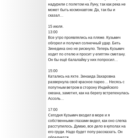
надурили с полетом на Луну, так как река не
может быть космонавтом. Да, так бы и
сказал…
15 июля.
13:00
Все утро проявлялись на пляже. Кузьмич
обгорел и получил солнечный удар. Бить
Зинедина оно не рискнуло. Теперь Кузьмич
ходит по отелю и просит у египтян сметану.
Он бы ещё балалайку у них попросил…
15:00
Катались на яхте. Зинаида Захаровна
развернула своё красное парео… Несясь с
попутным ветром в сторону Индийского
океана, заметил, как на берегу встрепенулась
Ассоль…
17:00
Сегодня Кузьмич входил в море и я
собственными глазами видел, как оно слегка
расступилось. Думаю, все дело в куполах на
его груди. Надо будет попу рассказать. Он
обрадуется.