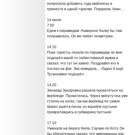
попросила добавить туда майонеза и
принести в одной тарелке. Покурили, блин…
14 июля.
7:00
Едем к пирамидам. Наверное Халку бы там
понравилось. Он же любит геометрию…
14:10
Пока туристы лазили по пирамидам, ко мне
подошёл какой-то забинтованый мужик и
сказал, что тут он хамло. Поздравил его и
послал на фиг. Эка невидаль… Ладно б ещё
Тутанхамон подошёл…
14:20
Зинаида Захаровна решила прокатиться на
верблюде. Прокатилась. Через минуту она уже
стояла на ногах, так как верблюд по самое
брюхо ушёл в песок, из корабля пустыни
превратившись в субмарину пустыни.
17:10
Ужинали на берегу Нила. Скучаю по Коту. Он
бы обязательно сказал, что американцы нас