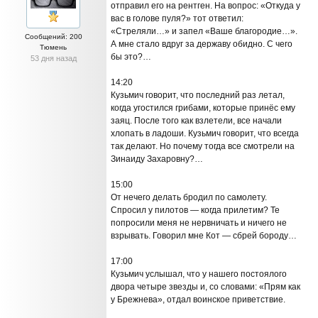
отправил его на рентген. На вопрос: «Откуда у
вас в голове пуля?» тот ответил:
«Стреляли…» и запел «Ваше благородие…».
Сообщений: 200
А мне стало вдруг за державу обидно. С чего
Тюмень
бы это?…
53 дня назад
14:20
Кузьмич говорит, что последний раз летал,
когда угостился грибами, которые принёс ему
заяц. После того как взлетели, все начали
хлопать в ладоши. Кузьмич говорит, что всегда
так делают. Но почему тогда все смотрели на
Зинаиду Захаровну?…
15:00
От нечего делать бродил по самолету.
Спросил у пилотов — когда прилетим? Те
попросили меня не нервничать и ничего не
взрывать. Говорил мне Кот — сбрей бороду…
17:00
Кузьмич услышал, что у нашего постоялого
двора четыре звезды и, со словами: «Прям как
у Брежнева», отдал воинское приветствие.