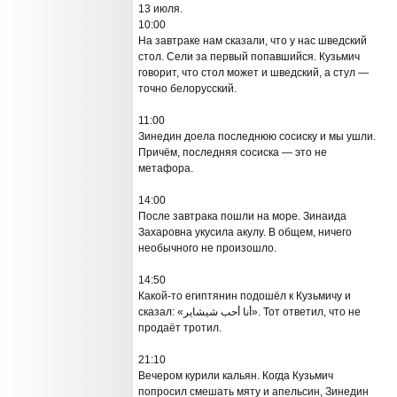
13 июля.
10:00
На завтраке нам сказали, что у нас шведский
стол. Сели за первый попавшийся. Кузьмич
говорит, что стол может и шведский, а стул —
точно белорусский.
11:00
Зинедин доела последнюю сосиску и мы ушли.
Причём, последняя сосиска — это не
метафора.
14:00
После завтрака пошли на море. Зинаида
Захаровна укусила акулу. В общем, ничего
необычного не произошло.
14:50
Какой-то египтянин подошёл к Кузьмичу и
сказал: «أنا أحب شيشاير». Тот ответил, что не
продаёт тротил.
21:10
Вечером курили кальян. Когда Кузьмич
попросил смешать мяту и апельсин, Зинедин