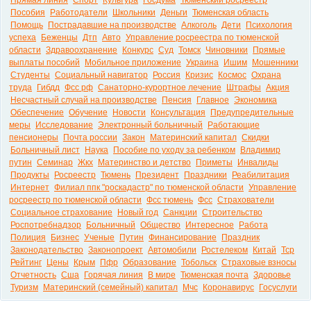
Прямая линия
Спорт
Культура
Госдума
Тюменский росреестр
Пособия
Работодатели
Школьники
Деньги
Тюменская область
Помощь
Пострадавшие на производстве
Алкоголь
Дети
Психология
успеха
Беженцы
Дтп
Авто
Управление росреестра по тюменской
области
Здравоохранение
Конкурс
Суд
Томск
Чиновники
Прямые
выплаты пособий
Мобильное приложение
Украина
Ишим
Мошенники
Студенты
Социальный навигатор
Россия
Кризис
Космос
Охрана
труда
Гибдд
Фсс рф
Санаторно-курортное лечение
Штрафы
Акция
Несчастный случай на производстве
Пенсия
Главное
Экономика
Обеспечение
Обучение
Новости
Консультация
Предупредительные
меры
Исследование
Электронный больничный
Работающие
пенсионеры
Почта россии
Закон
Материнский капитал
Скидки
Больничный лист
Наука
Пособие по уходу за ребенком
Владимир
путин
Семинар
Жкх
Материнство и детство
Приметы
Инвалиды
Продукты
Росреестр
Тюмень
Президент
Праздники
Реабилитация
Интернет
Филиал ппк "роскадастр" по тюменской области
Управление
росреестр по тюменской области
Фсс тюмень
Фсс
Страхователи
Социальное страхование
Новый год
Санкции
Строительство
Роспотребнадзор
Больничный
Общество
Интересное
Работа
Полиция
Бизнес
Ученые
Путин
Финансирование
Праздник
Законодательство
Законопроект
Автомобили
Ростелеком
Китай
Тср
Рейтинг
Цены
Крым
Пфр
Образование
Тобольск
Страховые взносы
Отчетность
Сша
Горячая линия
В мире
Тюменская почта
Здоровье
Туризм
Материнский (семейный) капитал
Мчс
Коронавирус
Госуслуги