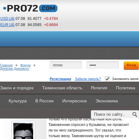
USD ЦБ
07.08
81.4077
+0.4784
EUR ЦБ
07.08
94.0585
+0.8684
14
04
По Гринвичу (GMT +5)
Главная
»
Форум
»
Дневник Домового
Регистрация
Забыли пароль?
Запомнить меня
Дневник Домового часть 23
Закон и порядок
Тюменская область
Религия
Политика
Главная
Новости
Объявления
КНИГИ
ВестиNet
#1
- 7 ноября 2014, пятница
Культура
В России
Интересное
Экономика
Каталоги
9PS
Прочее
SiberCat
12 июля.
0
Администратор
11:00
Пользователь
Только что прошли паспортный контроль.
Таможенник спросил у Кузьмича, не провозит
ли он чего запрещенного. Тот сказал, что
только жену. Таможенник шутку не оценил и