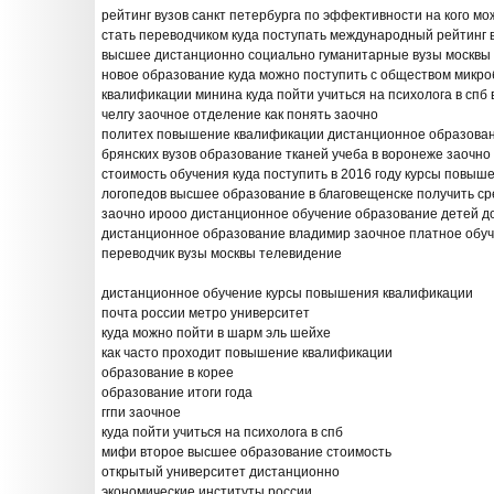
рейтинг вузов санкт петербурга по эффективности на кого мо
стать переводчиком куда поступать международный рейтинг в
высшее дистанционно социально гуманитарные вузы москвы с
новое образование куда можно поступить с обществом микр
квалификации минина куда пойти учиться на психолога в спб
челгу заочное отделение как понять заочно
политех повышение квалификации дистанционное образован
брянских вузов образование тканей учеба в воронеже заочно
стоимость обучения куда поступить в 2016 году курсы повыш
логопедов высшее образование в благовещенске получить с
заочно ирооо дистанционное обучение образование детей д
дистанционное образование владимир заочное платное обуч
переводчик вузы москвы телевидение
дистанционное обучение курсы повышения квалификации
почта россии метро университет
куда можно пойти в шарм эль шейхе
как часто проходит повышение квалификации
образование в корее
образование итоги года
ггпи заочное
куда пойти учиться на психолога в спб
мифи второе высшее образование стоимость
открытый университет дистанционно
экономические институты россии