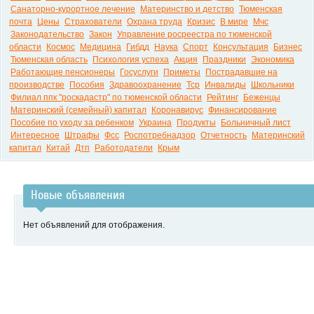
Санаторно-курортное лечение
Материнство и детство
Тюменская
почта
Цены
Страхователи
Охрана труда
Кризис
В мире
Мчс
Законодательство
Закон
Управление росреестра по тюменской
области
Космос
Медицина
Гибдд
Наука
Спорт
Консультация
Бизнес
Тюменская область
Психология успеха
Акция
Праздники
Экономика
Работающие пенсионеры
Госуслуги
Приметы
Пострадавшие на
производстве
Пособия
Здравоохранение
Тср
Инвалиды
Школьники
Филиал ппк "роскадастр" по тюменской области
Рейтинг
Беженцы
Материнский (семейный) капитал
Коронавирус
Финансирование
Пособие по уходу за ребенком
Украина
Продукты
Больничный лист
Интересное
Штрафы
Фсс
Роспотребнадзор
Отчетность
Материнский
капитал
Китай
Дтп
Работодатели
Крым
Новые объявления
Нет объявлений для отображения.