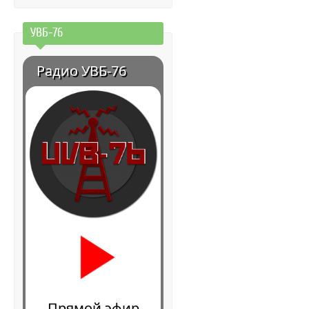
УВБ-76
Радио УВБ-76
Прямой эфир