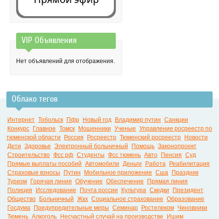
VIP Объявления
0:00
Нет объявлений для отображения.
Облако тегов
Интернет
Тобольск
Пфр
Новый год
Владимир путин
Санкции
Конкурс
Главное
Томск
Мошенники
Ученые
Управление росреестр по
тюменской области
Россия
Росреестр
Тюменский росреестр
Новости
Дети
Здоровье
Электронный больничный
Помощь
Законопроект
Строительство
Фсс рф
Студенты
Фсс тюмень
Авто
Пенсия
Суд
Прямые выплаты пособий
Автомобили
Деньги
Работа
Реабилитация
Страховые взносы
Путин
Мобильное приложение
Сша
Праздник
Туризм
Горячая линия
Обучение
Обеспечение
Прямая линия
Полиция
Исследование
Почта россии
Культура
Скидки
Президент
Общество
Больничный
Жкх
Социальное страхование
Образование
Госдума
Предупредительные меры
Семинар
Ростелеком
Чиновники
Тюмень
Алкоголь
Несчастный случай на производстве
Ишим