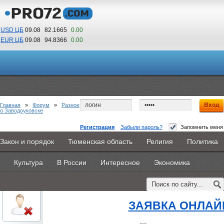
USD ЦБ
09.08
82.1665
0.00
EUR ЦБ
09.08
94.8366
0.00
03
45
По Гринвичу (GMT +5)
Главная
»
Форум
»
Разное
о Заводоуковске
Регистрация
Забыли пароль?
Запомнить меня
профессия образование
Закон и порядок
Тюменская область
Религия
Политика
Главная
Новости
Объявления
КНИГИ
ВестиNet
#1
- 19 августа 2015, среда
Культура
В России
Интересное
Экономика
Каталоги
9PS
Прочее
oblachkovoe
профессия образование
Пользователь
ЗАЯВКА ОНЛАЙ