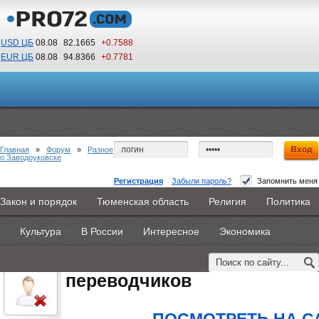
USD ЦБ
08.08
82.1665
+0.7588
EUR ЦБ
08.08
94.8366
+0.7781
14
24
По Гринвичу (GMT +5)
Главная
»
Форум
»
Разное
о Заводоуковске
Регистрация
Забыли пароль?
Запомнить меня
курс повышение квалификации переводчиков
Закон и порядок
Тюменская область
Религия
Политика
Главная
Новости
Объявления
КНИГИ
ВестиNet
#1
- 19 августа 2015, среда
Культура
В России
Интересное
Экономика
Каталоги
9PS
Прочее
oblachkovoe
курс повышение квалифика
Пользователь
переводчиков