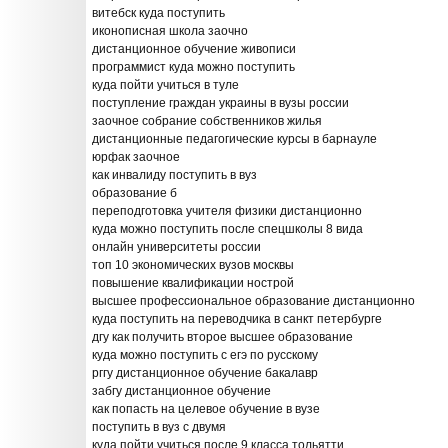
витебск куда поступить
иконописная школа заочно
дистанционное обучение живописи
программист куда можно поступить
куда пойти учиться в туле
поступление граждан украины в вузы россии
заочное собрание собственников жилья
дистанционные педагогические курсы в барнауле
юрфак заочное
как инвалиду поступить в вуз
образование б
переподготовка учителя физики дистанционно
куда можно поступить после спецшколы 8 вида
онлайн университеты россии
топ 10 экономических вузов москвы
повышение квалификации нострой
высшее профессиональное образование дистанционно
куда поступить на переводчика в санкт петербурге
дгу как получить второе высшее образование
куда можно поступить с егэ по русскому
рггу дистанционное обучение бакалавр
забгу дистанционное обучение
как попасть на целевое обучение в вузе
поступить в вуз с двумя
куда пойти учиться после 9 класса тольятти