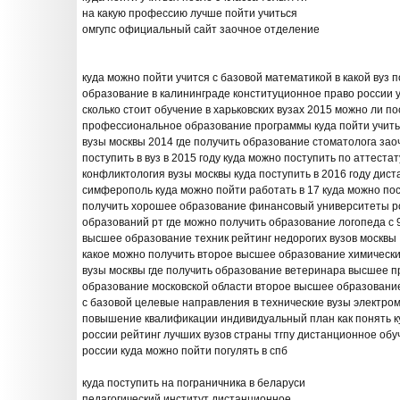
на какую профессию лучше пойти учиться
омгупс официальный сайт заочное отделение
куда можно пойти учится с базовой математикой в какой вуз 
образование в калининграде конституционное право россии у
сколько стоит обучение в харьковских вузах 2015 можно ли п
профессиональное образование программы куда пойти учить
вузы москвы 2014 где получить образование стоматолога зао
поступить в вуз в 2015 году куда можно поступить по аттест
конфликтология вузы москвы куда поступить в 2016 году дис
симферополь куда можно пойти работать в 17 куда можно пос
получить хорошее образование финансовый университеты р
образований рт где можно получить образование логопеда с 
высшее образование техник рейтинг недорогих вузов москвы
какое можно получить второе высшее образование химически
вузы москвы где получить образование ветеринара высшее 
образование московской области второе высшее образование
с базовой целевые направления в технические вузы электр
повышение квалификации индивидуальный план как понять ку
россии рейтинг лучших вузов страны тгпу дистанционное обу
россии куда можно пойти погулять в спб
куда поступить на пограничника в беларуси
педагогический институт дистанционное