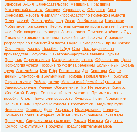
Здоровье
Акция
Законодательство
Медицина
Праздники
Материнский капитал
Санкции
Коронавирус
Общество
Авто
Экономика
Работа
Филиал ппк "роскадастр" по тюменской области
Томск
Фсс рф
Роспотребнадзор
Закон
Реабилитация
Школьники
Мобильное приложение
Несчастный случай на производстве
Приметы
Фсс
Работающие пенсионеры
Законопроект
Тюменская область
Суд
Управление росреестр по тюменской области
Госдума
Управление
росреестра по тюменской области
Наука
Почта россии
Крым
Кризис
Фсс тюмень
Бизнес
Пособия
Гибдд
Сша
Пострадавшие на
производстве
Госуслуги
Санаторно-курортное лечение
Туризм
Праздник
Горячая линия
Материнство и детство
Образование
Цены
Психология успеха
Пособие по уходу за ребенком
Больничный
Охрана
труда
Автомобили
Мчс
Пфр
Ростелеком
Дтп
Беженцы
Скидки
Деньги
Электронный больничный
Помощь
Прямая линия
Тобольск
Строительство
Работодатели
Материнский (семейный) капитал
Здравоохранение
Ученые
Обеспечение
Тср
Интересное
Конкурс
Жкх
Китай
В мире
Больничный лист
Алкоголь
Прямые выплаты
пособий
Спорт
Тюменский росреестр
Культура
Путин
Мошенники
Пенсия
Ишим
Страховые взносы
Страхователи
Владимир путин
Чиновники
Семинар
Дети
Росреестр
Исследование
Полиция
Тюменская почта
Интернет
Рейтинг
Финансирование
Инвалиды
Президент
Социальное страхование
Россия
Новости
Студенты
Космос
Консультация
Продукты
Предупредительные меры