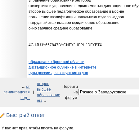
управление образование белгород
экспертиза и управление недвижимостью дистанционное обу
второе высшее педагогическое образование в москве
повышение квалификации начальника отдела кадров
нагрудный знак высшее юридическое образование
очно заочное среднее образование
#GHJUJY657847BYCNFYJHFPHJDFYBT#
образование брянской области
дистанционное обучение в интернете
вузы россии для выпускников днр
второе
←
ст
Перейти
высшее
ленинградская
|
на
образование
пед...
форум:
егэ
→
Быстрый ответ
У вас нет прав, чтобы писать на форуме.