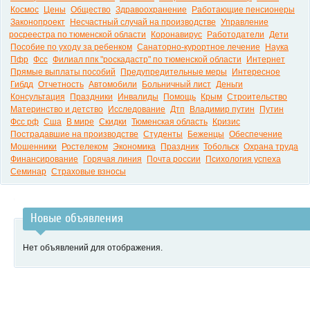
Космос
Цены
Общество
Здравоохранение
Работающие пенсионеры
Законопроект
Несчастный случай на производстве
Управление
росреестра по тюменской области
Коронавирус
Работодатели
Дети
Пособие по уходу за ребенком
Санаторно-курортное лечение
Наука
Пфр
Фсс
Филиал ппк "роскадастр" по тюменской области
Интернет
Прямые выплаты пособий
Предупредительные меры
Интересное
Гибдд
Отчетность
Автомобили
Больничный лист
Деньги
Консультация
Праздники
Инвалиды
Помощь
Крым
Строительство
Материнство и детство
Исследование
Дтп
Владимир путин
Путин
Фсс рф
Сша
В мире
Скидки
Тюменская область
Кризис
Пострадавшие на производстве
Студенты
Беженцы
Обеспечение
Мошенники
Ростелеком
Экономика
Праздник
Тобольск
Охрана труда
Финансирование
Горячая линия
Почта россии
Психология успеха
Семинар
Страховые взносы
Новые объявления
Нет объявлений для отображения.