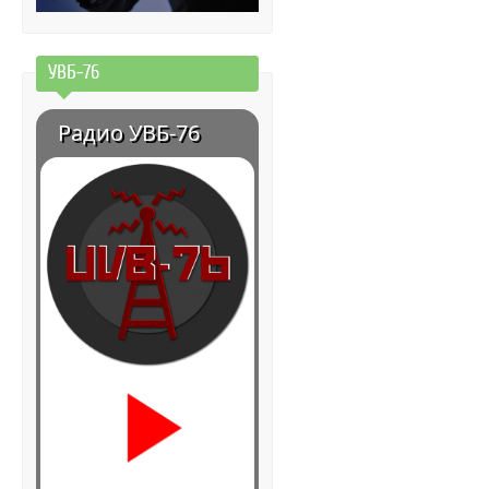
УВБ-76
Радио УВБ-76