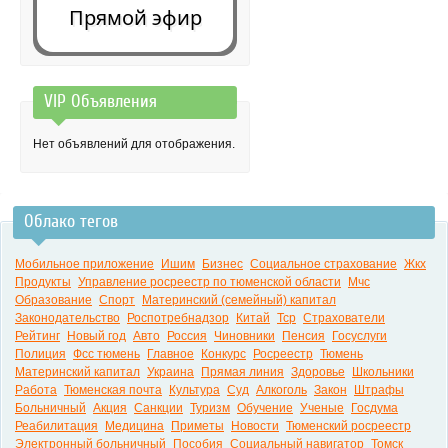
Прямой эфир
VIP Объявления
0:00
Нет объявлений для отображения.
Облако тегов
Мобильное приложение
Ишим
Бизнес
Социальное страхование
Жкх
Продукты
Управление росреестр по тюменской области
Мчс
Образование
Спорт
Материнский (семейный) капитал
Законодательство
Роспотребнадзор
Китай
Тср
Страхователи
Рейтинг
Новый год
Авто
Россия
Чиновники
Пенсия
Госуслуги
Полиция
Фсс тюмень
Главное
Конкурс
Росреестр
Тюмень
Материнский капитал
Украина
Прямая линия
Здоровье
Школьники
Работа
Тюменская почта
Культура
Суд
Алкоголь
Закон
Штрафы
Больничный
Акция
Санкции
Туризм
Обучение
Ученые
Госдума
Реабилитация
Медицина
Приметы
Новости
Тюменский росреестр
Электронный больничный
Пособия
Социальный навигатор
Томск