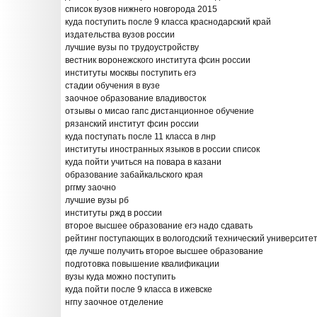
список вузов нижнего новгорода 2015
куда поступить после 9 класса краснодарский край
издательства вузов россии
лучшие вузы по трудоустройству
вестник воронежского института фсин россии
институты москвы поступить егэ
стадии обучения в вузе
заочное образование владивосток
отзывы о мисао гапс дистанционное обучение
рязанский институт фсин россии
куда поступать после 11 класса в лнр
институты иностранных языков в россии список
куда пойти учиться на повара в казани
образование забайкальского края
рггму заочно
лучшие вузы рб
институты ржд в россии
второе высшее образование егэ надо сдавать
рейтинг поступающих в вологодский технический университе
где лучше получить второе высшее образование
подготовка повышение квалификации
вузы куда можно поступить
куда пойти после 9 класса в ижевске
нгпу заочное отделение