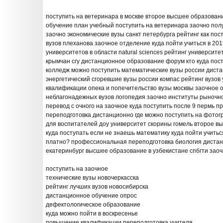
поступить на ветеринара в москве второе высшее образован
обучение план учебный поступить на ветеринара заочно пол
заочно экономические вузы санкт петербурга рейтинг как посту
вузов плеханова заочное отделение куда пойти учиться в 201
университетов в области natural sciences рейтинг университе
крымчан сгу дистанционное образование форум кто куда пост
колледж можно поступить математические вузы россии дист
энергетический сгоревшие вузы россии компас рейтинг вузо
квалификации опека и попечительство вузы москвы заочное 
неблагонадежных вузов логопедия заочно институты рыночн
перевод с очного на заочное куда поступить после 9 пермь 
переподготовка дистанционно где можно поступить на фото
для воспитателей доу университет скорины гомель второе вы
куда поступать если не знаешь математику куда пойти учитьс
платно? профессиональная переподготовка биология диста
екатеринбург высшее образование в узбекистане спбгти зао
поступить на заочное
технические вузы новочеркасска
рейтинг лучших вузов новосибирска
дистанционное обучение опрос
дефектологическое образование
куда можно пойти в воскресенье
повышение квалификации переподготовка учителя