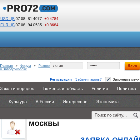
USD ЦБ
07.08
81.4077
+0.4784
EUR ЦБ
07.08
94.0585
+0.8684
04
20
По Гринвичу (GMT +5)
Главная
»
Форум
»
Разное
о Заводоуковске
Регистрация
Забыли пароль?
Запомнить меня
рейтинг технических университетов москвы
Закон и порядок
Тюменская область
Религия
Политика
Главная
Новости
Объявления
КНИГИ
ВестиNet
#1
- 19 августа 2015, среда
Культура
В России
Интересное
Экономика
Каталоги
9PS
Прочее
oblachkovoe
рейтинг технических универ
Пользователь
москвы