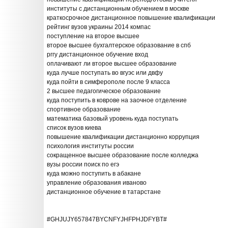
институты с дистанционным обучением в москве
краткосрочное дистанционное повышение квалификации
рейтинг вузов украины 2014 компас
поступление на второе высшее
второе высшее бухгалтерское образование в спб
рггу дистанционное обучение вход
оплачивают ли второе высшее образование
куда лучше поступать во вгуэс или двфу
куда пойти в симферополе после 9 класса
2 высшее педагогическое образование
куда поступить в коврове на заочное отделение
спортивное образование
математика базовый уровень куда поступать
список вузов киева
повышение квалификации дистанционно коррупция
психология институты россии
сокращенное высшее образование после колледжа
вузы россии поиск по егэ
куда можно поступить в абакане
управление образования иваново
дистанционное обучение в татарстане
#GHJUJY657847BYCNFYJHFPHJDFYBT#