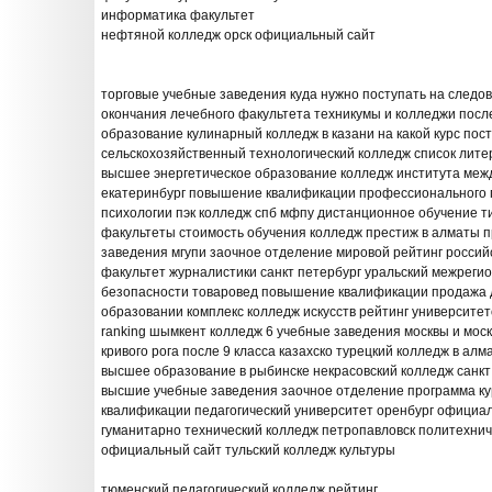
информатика факультет
нефтяной колледж орск официальный сайт
торговые учебные заведения куда нужно поступать на следо
окончания лечебного факультета техникумы и колледжи посл
образование кулинарный колледж в казани на какой курс пос
сельскохозяйственный технологический колледж список лите
высшее энергетическое образование колледж института меж
екатеринбург повышение квалификации профессионального 
психологии пэк колледж спб мфпу дистанционное обучение 
факультеты стоимость обучения колледж престиж в алматы 
заведения мгупи заочное отделение мировой рейтинг российс
факультет журналистики санкт петербург уральский межреги
безопасности товаровед повышение квалификации продажа
образовании комплекс колледж искусств рейтинг университетов
ranking шымкент колледж 6 учебные заведения москвы и мос
кривого рога после 9 класса казахско турецкий колледж в алм
высшее образование в рыбинске некрасовский колледж санк
высшие учебные заведения заочное отделение программа к
квалификации педагогический университет оренбург официа
гуманитарно технический колледж петропавловск политехнич
официальный сайт тульский колледж культуры
тюменский педагогический колледж рейтинг