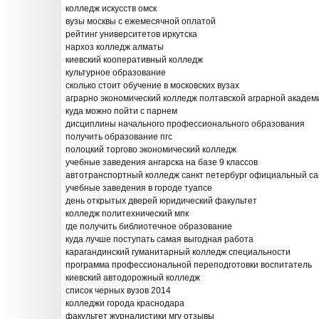
колледж искусств омск
вузы москвы с ежемесячной оплатой
рейтинг университетов иркутска
нархоз колледж алматы
киевский кооперативный колледж
культурное образование
сколько стоит обучение в московских вузах
аграрно экономический колледж полтавской аграрной академ
куда можно пойти с парнем
дисциплины начального профессионального образования
получить образование пгс
полоцкий торгово экономический колледж
учебные заведения ангарска на базе 9 классов
автотранспортный колледж санкт петербург официальный са
учебные заведения в городе туапсе
день открытых дверей юридический факультет
колледж политехнический мпк
где получить библиотечное образование
куда лучше поступать самая выгодная работа
карагандинский гуманитарный колледж специальности
программа профессиональной переподготовки воспитатель
киевский автодорожный колледж
список черных вузов 2014
колледжи города краснодара
факультет журналистики мгу отзывы