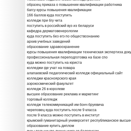
образец приказа о повышении квалификации работника
багсу курсы повышения квалификации
166 баллов куда поступить
колледж при бгу чита
поступить в российский вуз из беларуси
кафедра дерматовенерологии
куда поступить без егэ по обществознанию
архив учебных заведений
образование здравоохранение
курсы повышения квалификации техническая экспертиза док
профессиональная переподготовка на базе спо
куда можно поступить на юриста
колледжи где учат на повара
алапаевский педагогический колледж официальный сайт
колледжи красноярского края
аэрокосмический факультет
колледж 26 в королеве
высшее образование реклама и маркетинг
торговый колледж
колледж телекоммуникаций им бонч бруевича
череповец куда поступить после 9 класса
после 9 класса можно поступить в институт
крымский гуманитарный университет республиканское высше
образование купить диплом