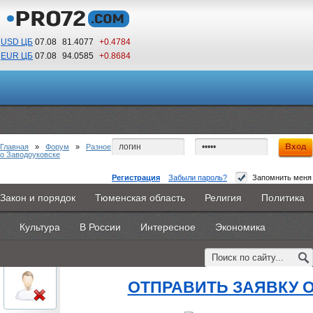
USD ЦБ
07.08
81.4077
+0.4784
EUR ЦБ
07.08
94.0585
+0.8684
12
09
По Гринвичу (GMT +5)
Главная
»
Форум
»
Разное
о Заводоуковске
Регистрация
Забыли пароль?
Запомнить меня
одесса мечникова факультеты
Закон и порядок
Тюменская область
Религия
Политика
Главная
Новости
Объявления
КНИГИ
ВестиNet
#1
- 19 августа 2015, среда
Культура
В России
Интересное
Экономика
Каталоги
9PS
Прочее
oblachkovoe
одесса мечникова факульт
Пользователь
ОТПРАВИТЬ ЗАЯВКУ 