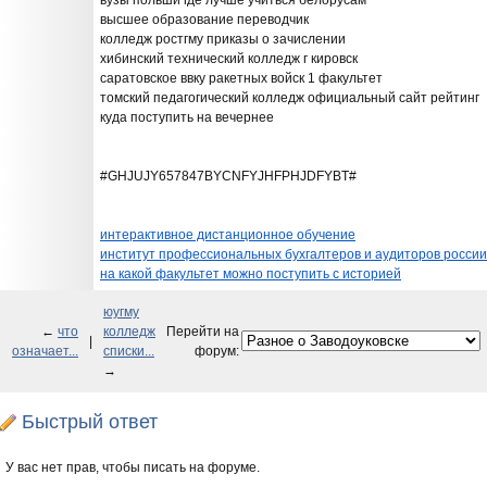
вузы польши где лучше учиться белорусам
высшее образование переводчик
колледж ростгму приказы о зачислении
хибинский технический колледж г кировск
саратовское ввку ракетных войск 1 факультет
томский педагогический колледж официальный сайт рейтинг
куда поступить на вечернее
#GHJUJY657847BYCNFYJHFPHJDFYBT#
интерактивное дистанционное обучение
институт профессиональных бухгалтеров и аудиторов россии
на какой факультет можно поступить с историей
юугму
←
что
колледж
Перейти на
|
означает...
списки...
форум:
→
Быстрый ответ
У вас нет прав, чтобы писать на форуме.