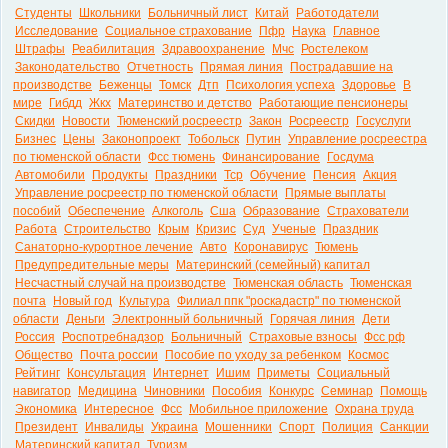
Студенты
Школьники
Больничный лист
Китай
Работодатели
Исследование
Социальное страхование
Пфр
Наука
Главное
Штрафы
Реабилитация
Здравоохранение
Мчс
Ростелеком
Законодательство
Отчетность
Прямая линия
Пострадавшие на
производстве
Беженцы
Томск
Дтп
Психология успеха
Здоровье
В
мире
Гибдд
Жкх
Материнство и детство
Работающие пенсионеры
Скидки
Новости
Тюменский росреестр
Закон
Росреестр
Госуслуги
Бизнес
Цены
Законопроект
Тобольск
Путин
Управление росреестра
по тюменской области
Фсс тюмень
Финансирование
Госдума
Автомобили
Продукты
Праздники
Тср
Обучение
Пенсия
Акция
Управление росреестр по тюменской области
Прямые выплаты
пособий
Обеспечение
Алкоголь
Сша
Образование
Страхователи
Работа
Строительство
Крым
Кризис
Суд
Ученые
Праздник
Санаторно-курортное лечение
Авто
Коронавирус
Тюмень
Предупредительные меры
Материнский (семейный) капитал
Несчастный случай на производстве
Тюменская область
Тюменская
почта
Новый год
Культура
Филиал ппк "роскадастр" по тюменской
области
Деньги
Электронный больничный
Горячая линия
Дети
Россия
Роспотребнадзор
Больничный
Страховые взносы
Фсс рф
Общество
Почта россии
Пособие по уходу за ребенком
Космос
Рейтинг
Консультация
Интернет
Ишим
Приметы
Социальный
навигатор
Медицина
Чиновники
Пособия
Конкурс
Семинар
Помощь
Экономика
Интересное
Фсс
Мобильное приложение
Охрана труда
Президент
Инвалиды
Украина
Мошенники
Спорт
Полиция
Санкции
Материнский капитал
Туризм