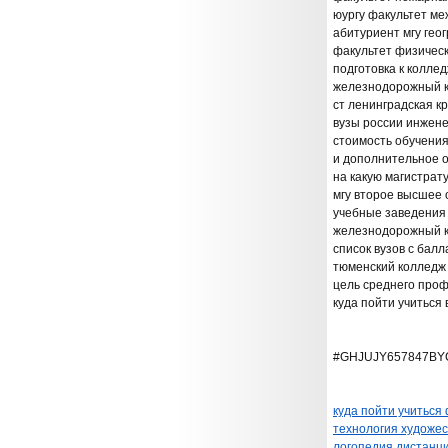
юургу факультет м
абитуриент мгу гео
факультет физическ
подготовка к коллед
железнодорожный к
ст ленинградская к
вузы россии инжен
стоимость обучения
и дополнительное 
на какую магистрат
мгу второе высшее
учебные заведения 
железнодорожный к
список вузов с бал
тюменский колледж 
цель среднего про
куда пойти учиться
#GHJUJY657847BY
куда пойти учиться
технология художес
логопедия дистанц