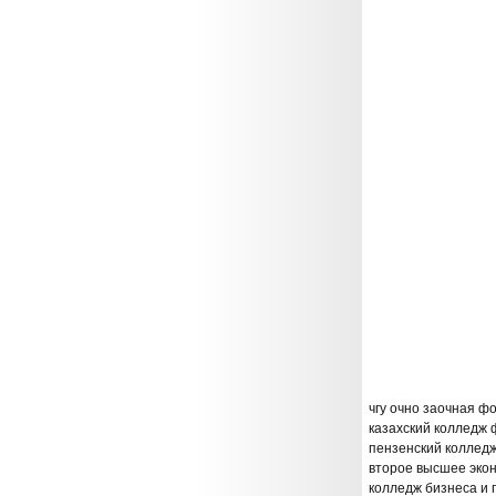
чгу очно заочная ф
казахский колледж 
пензенский коллед
второе высшее эко
колледж бизнеса и 