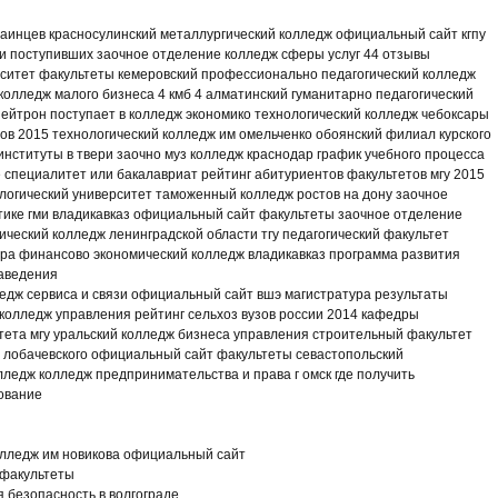
раинцев красносулинский металлургический колледж официальный сайт кгпу
и поступивших заочное отделение колледж сферы услуг 44 отзывы
ситет факультеты кемеровский профессионально педагогический колледж
олледж малого бизнеса 4 кмб 4 алматинский гуманитарно педагогический
ейтрон поступает в колледж экономико технологический колледж чебоксары
ов 2015 технологический колледж им омельченко обоянский филиал курского
институты в твери заочно муз колледж краснодар график учебного процесса
 специалитет или бакалавриат рейтинг абитуриентов факультетов мгу 2015
логический университет таможенный колледж ростов на дону заочное
тике гми владикавказ официальный сайт факультеты заочное отделение
ический колледж ленинградской области тгу педагогический факультет
ра финансово экономический колледж владикавказ программа развития
заведения
едж сервиса и связи официальный сайт вшэ магистратура результаты
колледж управления рейтинг сельхоз вузов россии 2014 кафедры
тета мгу уральский колледж бизнеса управления строительный факультет
 лобачевского официальный сайт факультеты севастопольский
ледж колледж предпринимательства и права г омск где получить
ование
олледж им новикова официальный сайт
 факультеты
 безопасность в волгограде