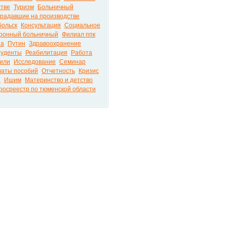
стве
Туризм
Больничный
радавшие на производстве
больск
Консультация
Социальное
ронный больничный
Филиал ппк
а
Путин
Здравоохранение
туденты
Реабилитация
Работа
или
Исследование
Семинар
аты пособий
Отчетность
Кризис
ы
Ишим
Материнство и детство
росреестр по тюменской области
ира на портале PRO72.RU © 2026
РЕКЛА