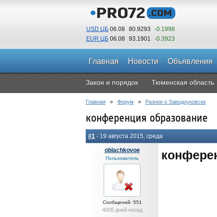
USD ЦБ
06.08
80.9293
-0.1998
EUR ЦБ
06.08
93.1901
-0.3923
Главная
Новости
Объявления
Закон и порядок
Тюменская область
Главная
»
Форум
»
Разное о Заводоуковске
конференция образование
#1
- 19 августа 2015, среда
oblachkovoe
конфере
Пользователь
Сообщений: 551
4005 дней назад