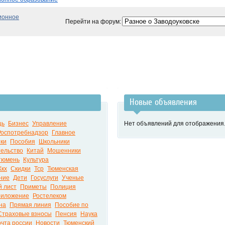
ионное
Перейти на форум:
Новые объявления
щь
Бизнес
Управление
Нет объявлений для отображения
Роспотребнадзор
Главное
ки
Пособия
Школьники
ельство
Китай
Мошенники
тюмень
Культура
кх
Скидки
Тср
Тюменская
ние
Дети
Госуслуги
Ученые
 лист
Приметы
Полиция
риложение
Ростелеком
на
Прямая линия
Пособие по
Страховые взносы
Пенсия
Наука
чта россии
Новости
Тюменский