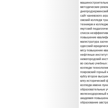
машиностроительны
методические реко
днепродзержинский 
сайт каневского аг
омский колледж тра
техникум и колледж
якутский педагогиче
список неэффектив
повышение квалифи
магистратура заочн
одесский юридичес
мгсу повышение кв
нефтяные институт
нижегородский инс
во сколько учебных
колледж технологии
покровский горный
кубгу второе высше
влгу исторический 
колледж имени лун
образовательные у
железнодорожный к
академия повышен
образование австр