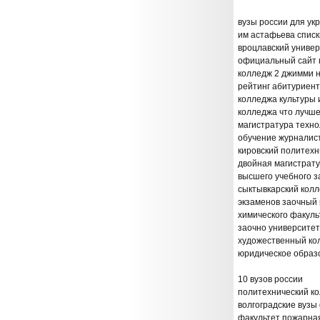
вузы россии для ук
им астафьева списк
вроцлавский универ
официальный сайт к
колледж 2 джимми н
рейтинг абитуриент
колледжа культуры 
колледжа что лучше
магистратура техно
обучение журналис
кировский политехн
двойная магистрату
высшего учебного 
сыктывкарский колл
экзаменов заочный 
химического факуль
заочно университет
художественный кол
юридическое образ
10 вузов россии
политехнический к
волгоградские вузы
факультет пожарная