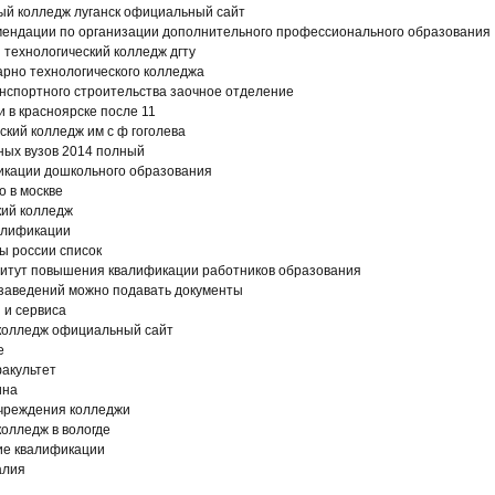
й колледж луганск официальный сайт
мендации по организации дополнительного профессионального образования
технологический колледж дгту
рарно технологического колледжа
нспортного строительства заочное отделение
и в красноярске после 11
ский колледж им с ф гоголева
ных вузов 2014 полный
кации дошкольного образования
о в москве
кий колледж
алификации
ы россии список
титут повышения квалификации работников образования
 заведений можно подавать документы
 и сервиса
 колледж официальный сайт
е
факультет
ина
чреждения колледжи
олледж в вологде
ие квалификации
алия