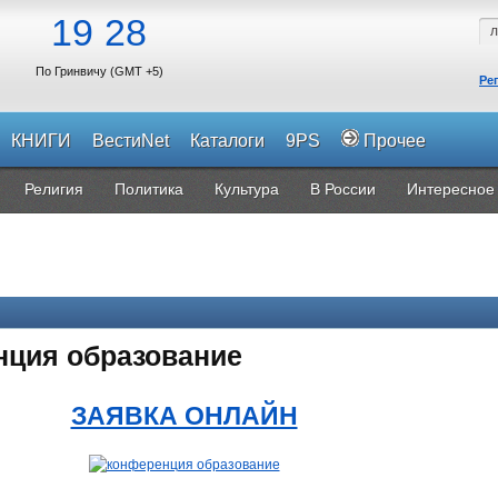
19
28
По Гринвичу (GMT +5)
Ре
КНИГИ
ВестиNet
Каталоги
9PS
Прочее
Религия
Политика
Культура
В России
Интересное
нция образование
ЗАЯВКА ОНЛАЙН