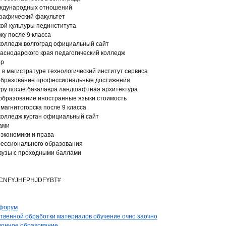
еждународных отношений
графический факультет
ой культуры пединститута
жу после 9 класса
олледж волгоград официальный сайт
раснодарского края педагогический колледж
ер
 в магистратуре технологический институт сервиса
образование профессиональные достижения
уру после бакалавра ландшафтная архитектура
 образование иностранные языки стоимость
магнитогорска после 9 класса
олледж курган официальный сайт
лами
экономики и права
фессионального образования
 вузы с проходными баллами
CNFYJHFPHJDFYBT#
 форум
твенной обработки материалов обучение очно заочно
ионное образование