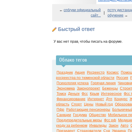
←
спбгуки официальный
пстгу дистанц
|
сайт...
обучение
→
Быстрый ответ
У вас нет прав, чтобы писать на форуме.
Облако тегов
Праздник
Акция
Росреестр
Космос
Помо
росреестра по тюменской области
Россия
Психология успеха
Горячая линия
Чиновни
Экономика
Законопроект
Беженцы
Строит
Томск
Деньги
Фсс
Крым
Интересное
Фсс 
Финансирование
Интернет
Дтп
Конкурс
Ж
область
Спорт
Цены
Новый год
Образова
Пфр
Работающие пенсионеры
Больничный
Санкции
Госдума
Общество
Мобильное п
Предупредительные меры
Фсс рф
Медици
уходу за ребенком
Инвалиды
Закон
Авто
Президент
Страхователи
Суд
Украина
По