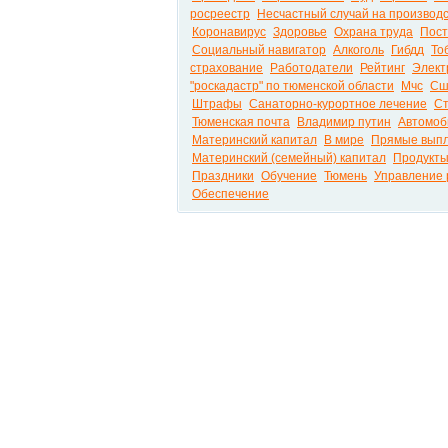
росреестр
Несчастный случай на производ
Коронавирус
Здоровье
Охрана труда
Пост
Социальный навигатор
Алкоголь
Гибдд
То
страхование
Работодатели
Рейтинг
Элект
"роскадастр" по тюменской области
Мчс
Сш
Штрафы
Санаторно-курортное лечение
С
Тюменская почта
Владимир путин
Автомоб
Материнский капитал
В мире
Прямые выпл
Материнский (семейный) капитал
Продукт
Праздники
Обучение
Тюмень
Управление 
Обеспечение
Вести.net Все актуальные новости России и м