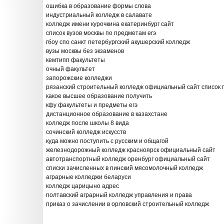
ошибка в образование формы слова
индустриальный колледж в салавате
колледж имени курочкина екатеринбург сайт
список вузов москвы по предметам егэ
гбоу спо санкт петербургский акушерский колледж
вузы москвы без экзаменов
кемтипп факультеты
очный факультет
запорожские колледжи
рязанский строительный колледж официальный сайт список 
какое высшее образование получить
кфу факультеты и предметы егэ
дистанционное образование в казахстане
колледж после школы 8 вида
сочинский колледж искусств
куда можно поступить с русским и общагой
железнодорожный колледж красноярск официальный сайт
автотранспортный колледж оренбург официальный сайт
списки зачисленных в пинский мясомолочный колледж
аграрные колледжи беларуси
колледж царицыно адрес
полтавский аграрный колледж управления и права
приказ о зачислении в орловский строительный колледж