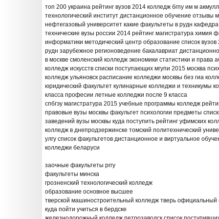
топ 200 украина рейтинг вузов 2014 колледж бгпу им м акму
технологический институт дистанционное обучение отзывы 
нефтегазовый университет какие факультеты в рудн кафедра
технические вузы россии 2014 рейтинг магистратура химия ф
информатики методический центр образование список вузов 
рудн зарубежное регионоведение бакалавриат дистанционно
в москве смоленский колледж экономики статистики и права 
колледж искусств списки поступающих мгупи 2015 москва пс
колледж ульяновск расписание колледжи москвы без гиа колл
юридический факультет кулинарные колледжи и техникумы ко
класса професии летные колледжи после 9 класса
спбгэу магистратура 2015 учебные программы колледж рейти
правовые вузы москвы факультет психологии предметы списк
заведений вузы москвы куда поступить рейтинг уфимских ко
колледж в днепродзержинске томский политехнический унив
улгу список факультетов дистанционное и виртуальное обуче
колледжи беларуси
заочные факультеты рггу
факультеты минска
грозненский технологический колледж
образование основное высшее
тверской машиностроительный колледж тверь официальный 
куда пойти учиться в бердске
железнодорожный колледж петрозаводск список поступивши