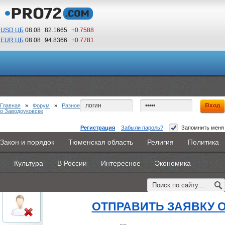
USD ЦБ
08.08
82.1665
+0.7588
EUR ЦБ
08.08
94.8366
+0.7781
01
26
По Гринвичу (GMT +5)
Главная
»
Форум
»
Разное
о Заводоуковске
Регистрация
Забыли пароль?
Запомнить меня
колледжи ставрополя на базе 9 класса
Закон и порядок
Тюменская область
Религия
Политика
Главная
Новости
Объявления
КНИГИ
ВестиNet
#1
- 19 августа 2015, среда
Культура
В России
Интересное
Экономика
Каталоги
9PS
Прочее
oblachkovoe
колледжи ставрополя на баз
Пользователь
ОТПРАВИТЬ ЗАЯВКУ 