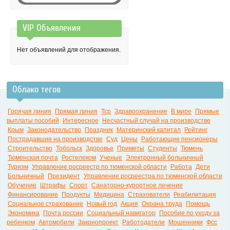
VIP Объявления
0:00
Нет объявлений для отображения.
Облако тегов
Горячая линия
Прямая линия
Тср
Здравоохранение
В мире
Прямые
выплаты пособий
Интересное
Несчастный случай на производстве
Крым
Законодательство
Праздник
Материнский капитал
Рейтинг
Пострадавшие на производстве
Суд
Цены
Работающие пенсионеры
Строительство
Тобольск
Здоровье
Приметы
Студенты
Тюмень
Тюменская почта
Ростелеком
Ученые
Электронный больничный
Туризм
Управление росреестр по тюменской области
Работа
Дети
Больничный
Президент
Управление росреестра по тюменской области
Обучение
Штрафы
Спорт
Санаторно-курортное лечение
Финансирование
Продукты
Медицина
Страхователи
Реабилитация
Социальное страхование
Новый год
Акция
Охрана труда
Помощь
Экономика
Почта россии
Социальный навигатор
Пособие по уходу за
ребенком
Автомобили
Законопроект
Работодатели
Мошенники
Фсс