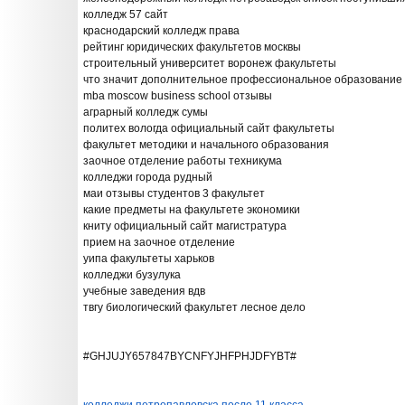
колледж 57 сайт
краснодарский колледж права
рейтинг юридических факультетов москвы
строительный университет воронеж факультеты
что значит дополнительное профессиональное образование
mba moscow business school отзывы
аграрный колледж сумы
политех вологда официальный сайт факультеты
факультет методики и начального образования
заочное отделение работы техникума
колледжи города рудный
маи отзывы студентов 3 факультет
какие предметы на факультете экономики
книту официальный сайт магистратура
прием на заочное отделение
уипа факультеты харьков
колледжи бузулука
учебные заведения вдв
твгу биологический факультет лесное дело
#GHJUJY657847BYCNFYJHFPHJDFYBT#