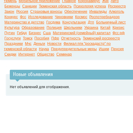
тюмень
Мобильное приложение
Главное
Коронавирус
Жкх
Авто
Беженцы
Санкции
Тюменская область
Психология успеха
Росреестр
Закон
Россия
Страховые взносы
Обеспечение
Инвалиды
Алкоголь
Конкурс
Фсс
Исследование
Чиновники
Космос
Роспотребнадзор
Материнство и детство
Госдума
Консультация
Дтп
Больничный лист
Культура
Образование
Полиция
Школьники
Украина
Китай
Кризис
Путин
Гибдд
Бизнес
Сша
Материнский (семейный) капитал
Фсс рф
Госуслуги
Томск
Пособия
Пфр
Отчетность
Тюменский росреестр
Праздники
Мчс
Деньги
Новости
Филиал ппк "роскадастр" по
тюменской области
Наука
Предупредительные меры
Ишим
Пенсия
Скидки
Интернет
Общество
Семинар
Новые объявления
Нет объявлений для отображения.