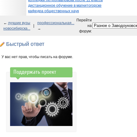
колледжи петропавловска после 11 класса
дистанционное обучение в магнитогорске
кафедра общественных наук
Перейти
←
лучшие вузы
профессиональная...
|
на
новосибирска...
→
форум:
Быстрый ответ
У вас нет прав, чтобы писать на форуме.
Поддержать проект