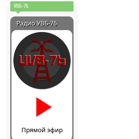
УВБ-76
Радио УВБ-76
Прямой эфир