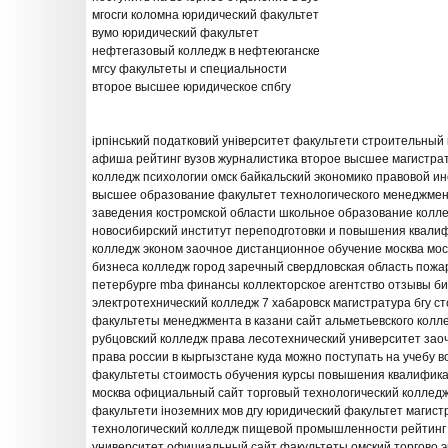
мгосги коломна юридический факультет
вумо юридический факультет
нефтегазовый колледж в нефтеюганске
мгсу факультеты и специальности
второе высшее юридическое спбгу
ірпінський податковий університет факультети строительный
афиша рейтинг вузов журналистика второе высшее магистрат
колледж психологии омск байкальский экономико правовой ин
высшее образование факультет технологического менеджмен
заведения костромской области школьное образование колл
новосибирский институт переподготовки и повышения квали
колледж эконом заочное дистанционное обучение москва мос
бизнеса колледж город заречный свердловская область пожа
петербурге mba финансы коллекторское агентство отзывы би
электротехнический колледж 7 хабаровск магистратура бгу с
факультеты менеджмента в казани сайт альметьевского колл
рубцовский колледж права лесотехнический университет зао
права россии в кыргызстане куда можно поступать на учебу в
факультеты стоимость обучения курсы повышения квалифика
москва официальный сайт торговый технологический колледж 
факультети іноземних мов дгу юридический факультет магис
технологический колледж пищевой промышленности рейтинг 
университет официальный сайт факультеты омский торгово 