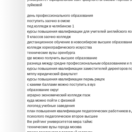
зуйковой
день профессионального образования
поступить заочно в омске
пед колледж в челябинске 1
курсы повышения квалификации для учителей английского я
9 классов заочно колледж
дистанционное обучение в новосибирске высшее образован
колледж хореографического искусства
технические вузы оренбурга
где можно получить высшее образование
разница между средне профессиональным образованием и 
курсы повышения квалификации заместителей директоров по
мгппу юридический факультет
курсы повышения квалификации пермь рмцпк
с какими баллами можно поступить в вуз
образование округ
аграрно экономический колледж ггаэк
куда можно пойти с физикой
логопед учебные заведения
план повышения квалификации педагогических работников в 
психолого педагогическое второе высшее
the рейтинг университетов мира таймс
технические вузы города москва