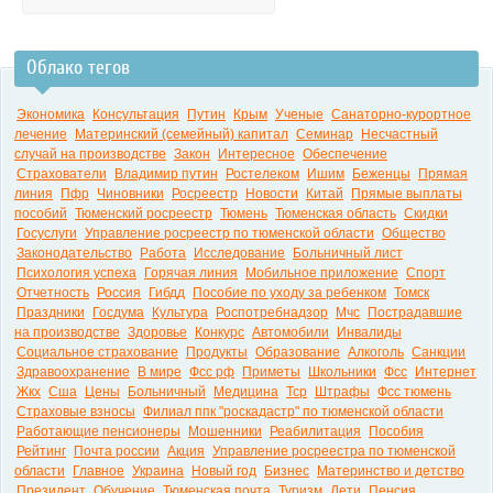
Облако тегов
Экономика
Консультация
Путин
Крым
Ученые
Санаторно-курортное
лечение
Материнский (семейный) капитал
Семинар
Несчастный
случай на производстве
Закон
Интересное
Обеспечение
Страхователи
Владимир путин
Ростелеком
Ишим
Беженцы
Прямая
линия
Пфр
Чиновники
Росреестр
Новости
Китай
Прямые выплаты
пособий
Тюменский росреестр
Тюмень
Тюменская область
Скидки
Госуслуги
Управление росреестр по тюменской области
Общество
Законодательство
Работа
Исследование
Больничный лист
Психология успеха
Горячая линия
Мобильное приложение
Спорт
Отчетность
Россия
Гибдд
Пособие по уходу за ребенком
Томск
Праздники
Госдума
Культура
Роспотребнадзор
Мчс
Пострадавшие
на производстве
Здоровье
Конкурс
Автомобили
Инвалиды
Социальное страхование
Продукты
Образование
Алкоголь
Санкции
Здравоохранение
В мире
Фсс рф
Приметы
Школьники
Фсс
Интернет
Жкх
Сша
Цены
Больничный
Медицина
Тср
Штрафы
Фсс тюмень
Страховые взносы
Филиал ппк "роскадастр" по тюменской области
Работающие пенсионеры
Мошенники
Реабилитация
Пособия
Рейтинг
Почта россии
Акция
Управление росреестра по тюменской
области
Главное
Украина
Новый год
Бизнес
Материнство и детство
Президент
Обучение
Тюменская почта
Туризм
Дети
Пенсия