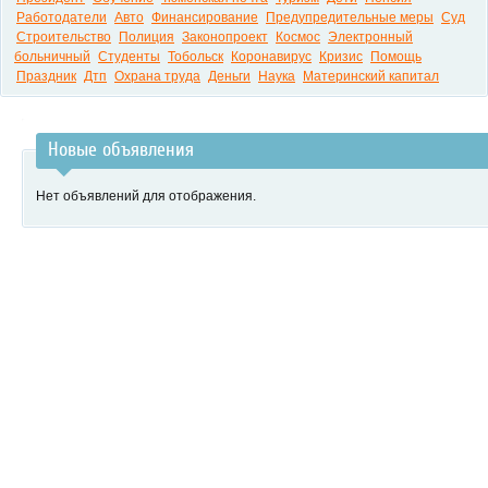
Работодатели
Авто
Финансирование
Предупредительные меры
Суд
Строительство
Полиция
Законопроект
Космос
Электронный
больничный
Студенты
Тобольск
Коронавирус
Кризис
Помощь
Праздник
Дтп
Охрана труда
Деньги
Наука
Материнский капитал
Новые объявления
Нет объявлений для отображения.