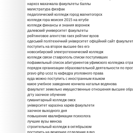
нархоз махачкала факультеты баллы
магистратура физфак
педагогический колледж город магнитогорск
колледж гора моисея 2015 на ютубе
колледж финансы и знания воронеж
далевский университет факультеты
рейтинговое агентство raex рейтинг вузов
одеський політехнічний університет офіційний сайт факульте
поступить на второе высшее без егэ
новосибирский электротехнический колледж
колледж связи ставрополь списки поступивших
пофамильный список абитуриентов уфимского колледжа отра
порядок организации образовательной деятельности по про
pravo gihp ucoz ru кафедра уголовного права
куда можно поступить с иностранным языком
какое учебное заведение кончила наталья водянова
факультет земельно имущественные отношения высшее обр
дгту заочное обучение
гуманитарный колледж омск
університет каразіна харків факультети
заочное выходного дня
повышение квалификации психолога
лучшие вузы минска
строительный колледж в октябрьском
поступить на вечернее отделение в вуз