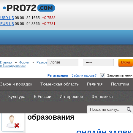
USD ЦБ
08.08
82.1665
+0.7588
EUR ЦБ
08.08
94.8366
+0.7781
20
28
По Гринвичу (GMT +5)
Главная
»
Форум
»
Разное
о Заводоуковске
Регистрация
Забыли пароль?
Запомнить меня
институт профессионального образования
Закон и порядок
Тюменская область
Религия
Политика
Главная
Новости
Объявления
КНИГИ
ВестиNet
#1
- 19 августа 2015, среда
Культура
В России
Интересное
Экономика
Каталоги
9PS
Прочее
oblachkovoe
институт профессионально
Пользователь
образования