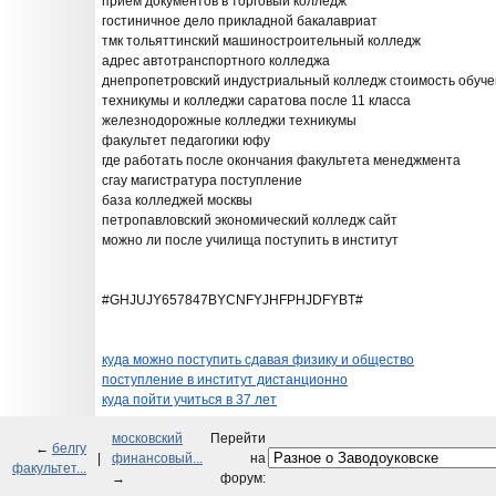
прием документов в торговый колледж
гостиничное дело прикладной бакалавриат
тмк тольяттинский машиностроительный колледж
адрес автотранспортного колледжа
днепропетровский индустриальный колледж стоимость обуч
техникумы и колледжи саратова после 11 класса
железнодорожные колледжи техникумы
факультет педагогики юфу
где работать после окончания факультета менеджмента
сгау магистратура поступление
база колледжей москвы
петропавловский экономический колледж сайт
можно ли после училища поступить в институт
#GHJUJY657847BYCNFYJHFPHJDFYBT#
куда можно поступить сдавая физику и общество
поступление в институт дистанционно
куда пойти учиться в 37 лет
московский
Перейти
←
белгу
|
финансовый...
на
факультет...
→
форум: