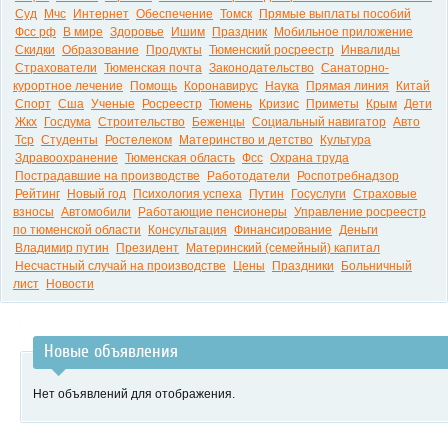
Суд
Мчс
Интернет
Обеспечение
Томск
Прямые выплаты пособий
Фсс рф
В мире
Здоровье
Ишим
Праздник
Мобильное приложение
Скидки
Образование
Продукты
Тюменский росреестр
Инвалиды
Страхователи
Тюменская почта
Законодательство
Санаторно-
курортное лечение
Помощь
Коронавирус
Наука
Прямая линия
Китай
Спорт
Сша
Ученые
Росреестр
Тюмень
Кризис
Приметы
Крым
Дети
Жкх
Госдума
Строительство
Беженцы
Социальный навигатор
Авто
Тср
Студенты
Ростелеком
Материнство и детство
Культура
Здравоохранение
Тюменская область
Фсс
Охрана труда
Пострадавшие на производстве
Работодатели
Роспотребнадзор
Рейтинг
Новый год
Психология успеха
Путин
Госуслуги
Страховые
взносы
Автомобили
Работающие пенсионеры
Управление росреестр
по тюменской области
Консультация
Финансирование
Деньги
Владимир путин
Президент
Материнский (семейный) капитал
Несчастный случай на производстве
Цены
Праздники
Больничный
лист
Новости
Новые объявления
Нет объявлений для отображения.