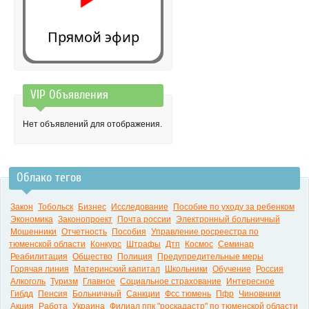
Прямой эфир
VIP Объявления
0:00
Нет объявлений для отображения.
Облако тегов
Закон
Тобольск
Бизнес
Исследование
Пособие по уходу за ребенком
Экономика
Законопроект
Почта россии
Электронный больничный
Мошенники
Отчетность
Пособия
Управление росреестра по
тюменской области
Конкурс
Штрафы
Дтп
Космос
Семинар
Реабилитация
Общество
Полиция
Предупредительные меры
Горячая линия
Материнский капитал
Школьники
Обучение
Россия
Алкоголь
Туризм
Главное
Социальное страхование
Интересное
Гибдд
Пенсия
Больничный
Санкции
Фсс тюмень
Пфр
Чиновники
Акция
Работа
Украина
Филиал ппк "роскадастр" по тюменской области