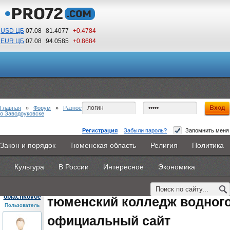
USD ЦБ
07.08
81.4077
+0.4784
EUR ЦБ
07.08
94.0585
+0.8684
20
48
По Гринвичу (GMT +5)
Главная
»
Форум
»
Разное
о Заводоуковске
Регистрация
Забыли пароль?
Запомнить меня
тюменский колледж водного транспорта
Закон и порядок
Тюменская область
Религия
Политика
Главная
Новости
Объявления
КНИГИ
ВестиNet
официальный сайт
Культура
В России
Интересное
Экономика
Каталоги
9PS
Прочее
#1
- 19 августа 2015, среда
oblachkovoe
тюменский колледж водного
Пользователь
официальный сайт