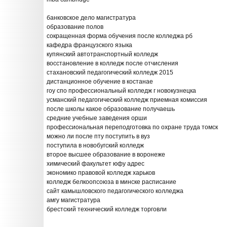
банковское дело магистратура
образование полов
сокращенная форма обучения после колледжа рб
кафедра французского языка
купянский автотранспортный колледж
восстановление в колледж после отчисления
стахановский педагогический колледж 2015
дистанционное обучение в костанае
гоу спо профессиональный колледж г новокузнецка
усманский педагогический колледж приемная комиссия
после школы какое образование получаешь
средние учебные заведения орши
профессиональная переподготовка по охране труда томск
можно ли после пту поступить в вуз
поступила в новобугский колледж
второе высшее образование в воронеже
химический факультет юфу адрес
экономико правовой колледж харьков
колледж белкоопсоюза в минске расписание
сайт камышловского педагогического колледжа
амгу магистратура
брестский технический колледж торговли