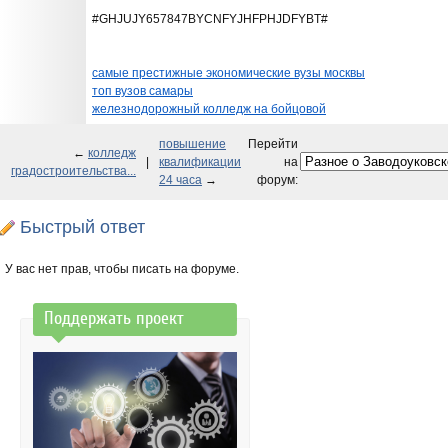
#GHJUJY657847BYCNFYJHFPHJDFYBT#
самые престижные экономические вузы москвы
топ вузов самары
железнодорожный колледж на бойцовой
повышение
Перейти
←
колледж
|
квалификации
на
градостроительства...
24 часа
→
форум:
Быстрый ответ
У вас нет прав, чтобы писать на форуме.
Поддержать проект