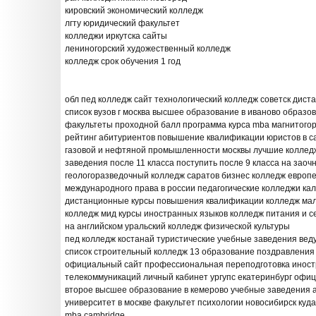
кировский экономический колледж
лгту юридический факультет
колледжи иркутска сайты
лениногорский художественный колледж
колледж срок обучения 1 год
обл пед колледж сайт технологический колледж советск дист
список вузов г москва высшее образование в иваново образо
факультеты проходной балл программа курса mba магнитогор
рейтинг абитуриентов повышение квалификации юристов в с
газовой и нефтяной промышленности москвы лучшие колледж
заведения после 11 класса поступить после 9 класса на заоч
геологоразведочный колледж саратов бизнес колледж европе
международного права в россии педагогические колледжи ка
дистанционные курсы повышения квалификации колледж мал
колледж мид курсы иностранных языков колледж питания и с
на английском уральский колледж физической культуры
пед колледж костанай туристические учебные заведения веду
список строительный колледж 13 образование поздравления
официальный сайт профессиональная переподготовка иност
телекоммуникаций личный кабинет ургупс екатеринбург офи
второе высшее образование в кемерово учебные заведения а
университет в москве факультет психологии новосибирск куда
mba cambridge