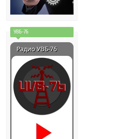
УВБ-76
Радио УВБ-76