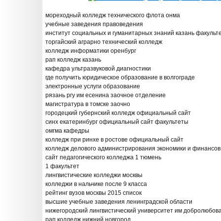
мореходный колледж технического флота онма
учебные заведения правоведения
институт социальных и гуманитарных знаний казань факульт
торгайский аграрно технический колледж
колледж информатики оренбург
рап колледж казань
кафедра ультразвуковой диагностики
где получить юридическое образование в волгограде
электронные услуги образование
рязань ргу им есенина заочное отделение
магистратура в томске заочно
городецкий губернский колледж официальный сайт
синх екатеринбург официальный сайт факультеты
омгма кафедры
колледж при ринхе в ростове официальный сайт
колледж делового администрирования экономики и финансов
сайт педагогического колледжа 1 тюмень
1 факультет
лингвистические колледжи москвы
колледжи в нальчике после 9 класса
рейтинг вузов москвы 2015 список
высшие учебные заведения ленинградской области
нижегородский лингвистический университет им добролюбов
рап колледж нижний новгород