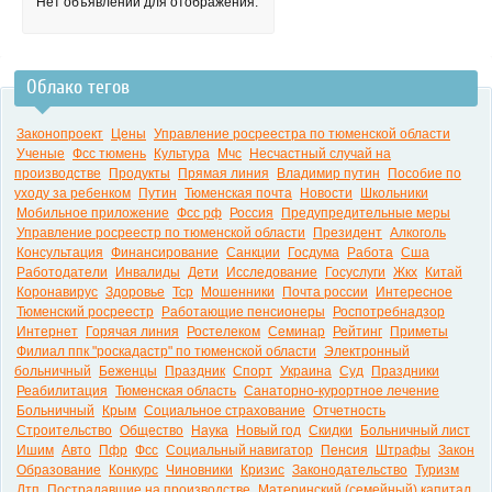
Нет объявлений для отображения.
Облако тегов
Законопроект
Цены
Управление росреестра по тюменской области
Ученые
Фсс тюмень
Культура
Мчс
Несчастный случай на
производстве
Продукты
Прямая линия
Владимир путин
Пособие по
уходу за ребенком
Путин
Тюменская почта
Новости
Школьники
Мобильное приложение
Фсс рф
Россия
Предупредительные меры
Управление росреестр по тюменской области
Президент
Алкоголь
Консультация
Финансирование
Санкции
Госдума
Работа
Сша
Работодатели
Инвалиды
Дети
Исследование
Госуслуги
Жкх
Китай
Коронавирус
Здоровье
Тср
Мошенники
Почта россии
Интересное
Тюменский росреестр
Работающие пенсионеры
Роспотребнадзор
Интернет
Горячая линия
Ростелеком
Семинар
Рейтинг
Приметы
Филиал ппк "роскадастр" по тюменской области
Электронный
больничный
Беженцы
Праздник
Спорт
Украина
Суд
Праздники
Реабилитация
Тюменская область
Санаторно-курортное лечение
Больничный
Крым
Социальное страхование
Отчетность
Строительство
Общество
Наука
Новый год
Скидки
Больничный лист
Ишим
Авто
Пфр
Фсс
Социальный навигатор
Пенсия
Штрафы
Закон
Образование
Конкурс
Чиновники
Кризис
Законодательство
Туризм
Дтп
Пострадавшие на производстве
Материнский (семейный) капитал