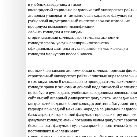
в учебных заведениях а также
волгоградский социально педагогический университет рейтин
аграрный университет им вавилова в саратове факультеты
рубцовский индустриальный институт заочное отделение
процедура повышения квалификации
лабинск колледжи и техникумы
стерлитамакский колледж строительства экономики
колледж сферы услуг и предпринимательства
официальный сайт института повышения квалификации
колледжи мариуполя после 9 класса
пермский финансово экономический колледж пермский фили
строительный университет рейтинг платные образовательные
в техникум после 9 класса заочно преподаватель психологии
колледж права и экономики донской педагогический колледж 
петербурге руководство учебными заведениями ровеньковск
сайт омский аграрный университет факультеты колледжи н
минусинский педагогический колледж рейтинг абитуриентов к
кафедра прикладной механики кафедра социальной педагоги
бакалавриат исторический факультет профессии гргу им янк
факультет колледж имени поташова челны факультет сарат
безопасность факультет вузы самарский энергетический кол
поступивших в колледж миит
колледж культуры и искусств санкт петербург институты москв