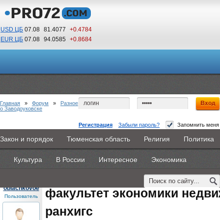
USD ЦБ
07.08
81.4077
+0.4784
EUR ЦБ
07.08
94.0585
+0.8684
03
36
По Гринвичу (GMT +5)
Главная
»
Форум
»
Разное
о Заводоуковске
Регистрация
Забыли пароль?
Запомнить меня
факультет экономики недвижимости фэн
Закон и порядок
Тюменская область
Религия
Политика
Главная
Новости
Объявления
КНИГИ
ВестиNet
ранхигс
Культура
В России
Интересное
Экономика
Каталоги
9PS
Прочее
#1
- 19 августа 2015, среда
oblachkovoe
факультет экономики недв
Пользователь
ранхигс