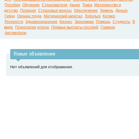
Пособия
Обучение
Страхователи
Акция
Томск
Материнство и
детство
Полиция
Страховые взносы
Обеспечение
Тюмень
Деньги
Гибдд
Охрана труда
Материнский капитал
Тобольск
Космос
Росреестр
Здравоохранение
Бизнес
Экономика
Помощь
Студенты
В
мире
Психология успеха
Прямые выплаты пособий
Главное
Автомобили
Новые объявления
Нет объявлений для отображения.