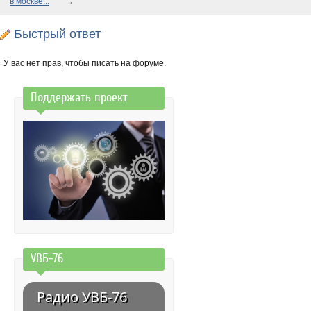
в москве...
→
Быстрый ответ
У вас нет прав, чтобы писать на форуме.
Поддержать проект
УВБ-76
Радио УВБ-76