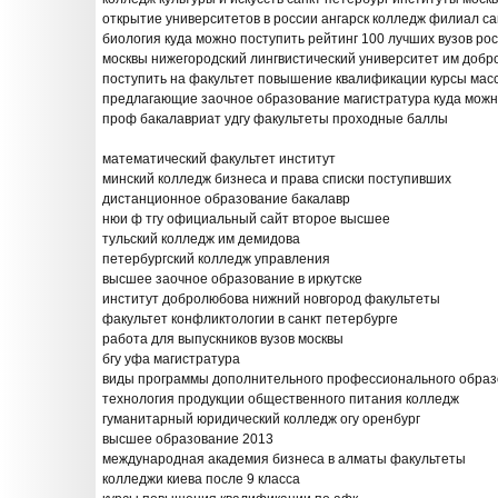
открытие университетов в россии ангарск колледж филиал сан
биология куда можно поступить рейтинг 100 лучших вузов ро
москвы нижегородский лингвистический университет им доб
поступить на факультет повышение квалификации курсы масс
предлагающие заочное образование магистратура куда можн
проф бакалавриат удгу факультеты проходные баллы
математический факультет институт
минский колледж бизнеса и права списки поступивших
дистанционное образование бакалавр
нюи ф тгу официальный сайт второе высшее
тульский колледж им демидова
петербургский колледж управления
высшее заочное образование в иркутске
институт добролюбова нижний новгород факультеты
факультет конфликтологии в санкт петербурге
работа для выпускников вузов москвы
бгу уфа магистратура
виды программы дополнительного профессионального обра
технология продукции общественного питания колледж
гуманитарный юридический колледж огу оренбург
высшее образование 2013
международная академия бизнеса в алматы факультеты
колледжи киева после 9 класса