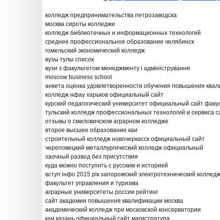
колледж предпринимательства петрозаводска
москва сироты колледжи
колледж библиотечных и информационных технологий
среднее профессиональное образование челябинск
гомельский экономический колледж
вузы тулы список
вузи з факультетом менеджменту і адміністрування
moscow business school
анкета оценка удовлетворенности обучения повышения ква
колледж нфау харьков официальный сайт
курский педагогический университет официальный сайт факу
тульский колледж профессиональных технологий и сервиса с
отзывы о смиловичском аграрном колледже
второе высшее образование каи
строительный колледж новочеркасск официальный сайт
череповецкий металлургический колледж официальный
заочный развод без присутствия
куда можно поступить с русским и историей
вступ інфо 2015 рік запорожский электротехнический коллед
факультет управления и туризма
аграрные университеты россии рейтинг
сайт академии повышения квалификации москва
академический колледж при московской консерватории
каи казань официальный сайт магистратура