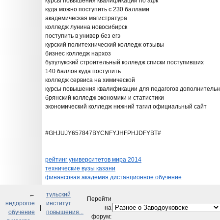
курсы повышения квалификации по афк
куда можно поступить с 230 баллами
академическая магистратура
колледж лунина новосибирск
поступить в универ без егэ
курский политехнический колледж отзывы
бизнес колледж нархоз
бузулукский строительный колледж списки поступивших
140 баллов куда поступить
колледж сервиса на химической
курсы повышения квалификации для педагогов дополнительн
брянский колледж экономики и статистики
экономический колледж нижний тагил официальный сайт
#GHJUJY657847BYCNFYJHFPHJDFYBT#
рейтинг университетов мира 2014
технические вузы казани
финансовая академия дистанционное обучение
←
тульский
Перейти
недорогое
институт
|
на
обучение
повышения...
форум: