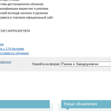
стики дистанционное обучение
валификации маркетинг и реклама
еский колледж заочное отделение
ервиса и торговли официальный сайт
CNFYJHFPHJDFYBT#
сии
ть с 174 баллами
 стоимость обучения
ровизора
Перейти на форум:
Новые объявления