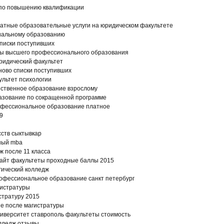
по повышению квалификации
атные образовательные услуги на юридическом факультете
циальному образованию
списки поступивших
ы высшего профессионального образования
ридический факультет
ново списки поступивших
ультет психологии
ественное образование взрослому
азование по сокращенной программе
офессиональное образование платное
9
сств сыктывкар
ный mba
ж после 11 класса
айт факультеты проходные баллы 2015
гический колледж
офессиональное образование санкт петербург
гистратуры
стратуру 2015
е после магистратуры
иверситет ставрополь факультеты стоимость
лледж отзывы