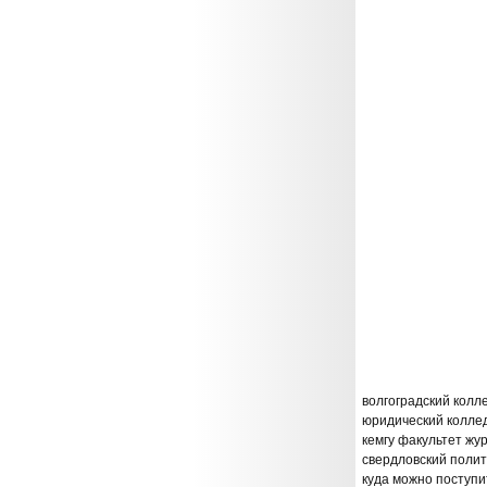
волгоградский кол
юридический колле
кемгу факультет жу
свердловский поли
куда можно поступи