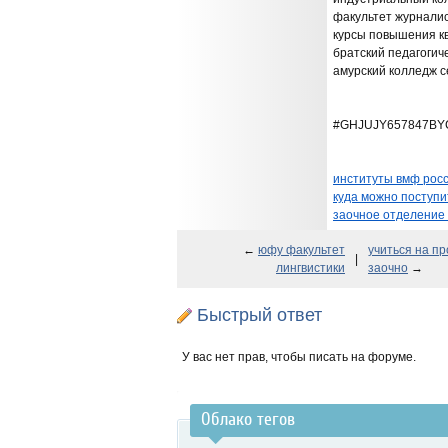
факультет журнали
курсы повышения к
братский педагогич
амурский колледж с
#GHJUJY657847BY
институты вмф рос
куда можно поступи
заочное отделение
←
юфу факультет
учиться на п
|
лингвистики
заочно
→
Быстрый ответ
У вас нет прав, чтобы писать на форуме.
Облако тегов