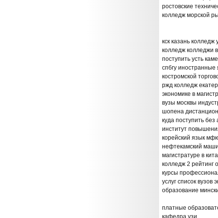
ростовские техниче
колледж морской р
кск казань колледж
колледж колледжи в
поступить усть кам
спбгу иностранные 
костромской торгов
ржд колледж екатер
экономике в магист
вузы москвы индуст
шопена дистанционн
куда поступить без 
институт повышени
корейский язык мфю
нефтекамский машин
магистратуре в кит
колледж 2 рейтинг 
курсы профессиона
услуг список вузов
образование мински
платные образоват
кафедра узи