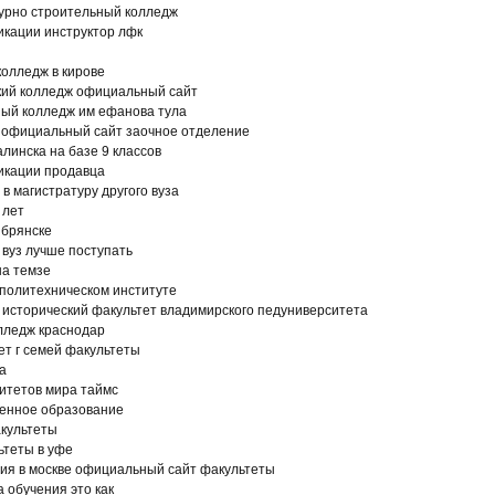
турно строительный колледж
кации инструктор лфк
олледж в кирове
кий колледж официальный сайт
ный колледж им ефанова тула
к официальный сайт заочное отделение
линска на базе 9 классов
икации продавца
в магистратуру другого вуза
 лет
 брянске
 вуз лучше поступать
на темзе
 политехническом институте
 исторический факультет владимирского педуниверситета
лледж краснодар
т г семей факультеты
а
ситетов мира таймс
венное образование
акультеты
ьтеты в уфе
ия в москве официальный сайт факультеты
 обучения это как