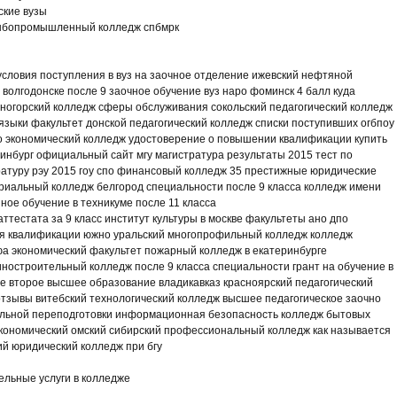
ские вузы
ыбопромышленный колледж спбмрк
 условия поступления в вуз на заочное отделение ижевский нефтяной
 волгодонске после 9 заочное обучение вуз наро фоминск 4 балл куда
еногорский колледж сферы обслуживания сокольский педагогический колледж
языки факультет донской педагогический колледж списки поступивших огбпоу
о экономический колледж удостоверение о повышении квалификации купить
инбург официальный сайт мгу магистратура результаты 2015 тест по
ратуру рэу 2015 гоу спо финансовый колледж 35 престижные юридические
риальный колледж белгород специальности после 9 класса колледж имени
ое обучение в техникуме после 11 класса
аттестата за 9 класс институт культуры в москве факультеты ано дпо
я квалификации южно уральский многопрофильный колледж колледж
а экономический факультет пожарный колледж в екатеринбурге
остроительный колледж после 9 класса специальности грант на обучение в
ае второе высшее образование владикавказ красноярский педагогический
отзывы витебский технологический колледж высшее педагогическое заочно
льной переподготовки информационная безопасность колледж бытовых
 экономический омский сибирский профессиональный колледж как называется
й юридический колледж при бгу
ельные услуги в колледже