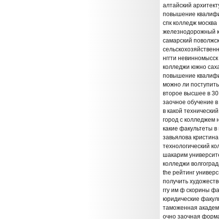
алтайский архитек
повышение квалифи
спк колледж москва
железнодорожный к
самарский поволжс
сельскохозяйствен
нггти невинномысс
колледжи южно саха
повышение квалиф
можно ли поступить 
второе высшее в 30
заочное обучение в
в какой технический
город с колледжем 
какие факультеты в
завьялова кристина
технологический ко
шакарим университе
колледжи волгоград
the рейтинг универ
получить художест
ггу им ф скорины ф
юридические факул
таможенная академ
очно заочная форма