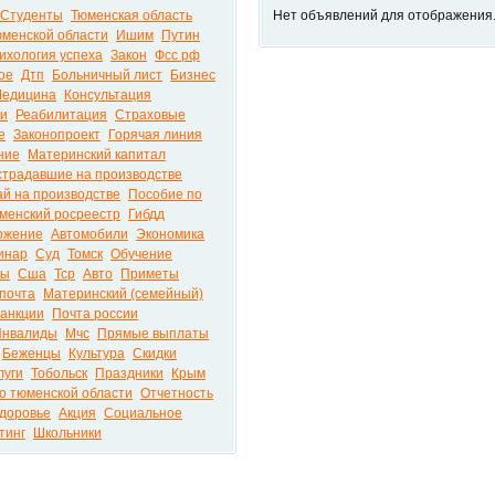
Студенты
Тюменская область
Нет объявлений для отображения
юменской области
Ишим
Путин
ихология успеха
Закон
Фсс рф
ое
Дтп
Больничный лист
Бизнес
едицина
Консультация
ти
Реабилитация
Страховые
е
Законопроект
Горячая линия
ние
Материнский капитал
традавшие на производстве
ай на производстве
Пособие по
менский росреестр
Гибдд
ожение
Автомобили
Экономика
инар
Суд
Томск
Обучение
фы
Сша
Тср
Авто
Приметы
почта
Материнский (семейный)
анкции
Почта россии
Инвалиды
Мчс
Прямые выплаты
Беженцы
Культура
Скидки
луги
Тобольск
Праздники
Крым
о тюменской области
Отчетность
доровье
Акция
Социальное
тинг
Школьники