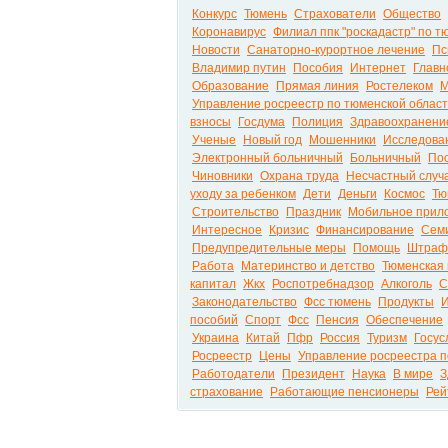
Конкурс
Тюмень
Страхователи
Общество
Коронавирус
Филиал ппк "роскадастр" по т
Новости
Санаторно-курортное лечение
Пс
Владимир путин
Пособия
Интернет
Главн
Образование
Прямая линия
Ростелеком
М
Управление росреестр по тюменской облас
взносы
Госдума
Полиция
Здравоохранени
Ученые
Новый год
Мошенники
Исследова
Электронный больничный
Больничный
Пос
Чиновники
Охрана труда
Несчастный случ
уходу за ребенком
Дети
Деньги
Космос
Тю
Строительство
Праздник
Мобильное прил
Интересное
Кризис
Финансирование
Сем
Предупредительные меры
Помощь
Штра
Работа
Материнство и детство
Тюменская 
капитал
Жкх
Роспотребнадзор
Алкоголь
С
Законодательство
Фсс тюмень
Продукты
пособий
Спорт
Фсс
Пенсия
Обеспечение
Украина
Китай
Пфр
Россия
Туризм
Госус
Росреестр
Цены
Управление росреестра п
Работодатели
Президент
Наука
В мире
З
страхование
Работающие пенсионеры
Рей