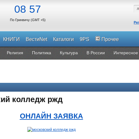
08
57
По Гринвичу (GMT +5)
Ре
КНИГИ
ВестиNet
Каталоги
9PS
Прочее
Религия
Политика
Культура
В России
Интересное
кий колледж ржд
ОНЛАЙН ЗАЯВКА