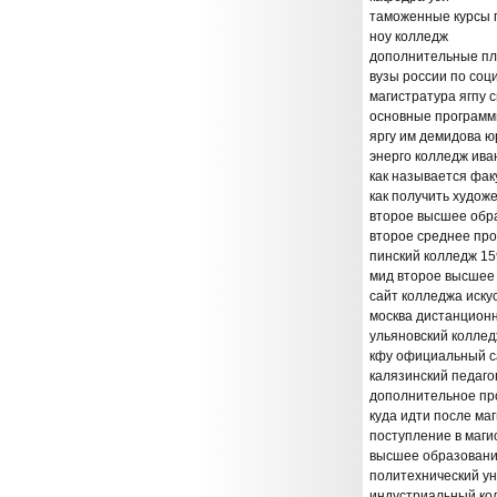
таможенные курсы 
ноу колледж
дополнительные пл
вузы россии по со
магистратура ягпу 
основные программ
яргу им демидова ю
энерго колледж ива
как называется фак
как получить худож
второе высшее обр
второе среднее пр
пинский колледж 15
мид второе высшее
сайт колледжа иску
москва дистанцион
ульяновский коллед
кфу официальный с
калязинский педаго
дополнительное пр
куда идти после ма
поступление в маги
высшее образовани
политехнический ун
индустриальный ко