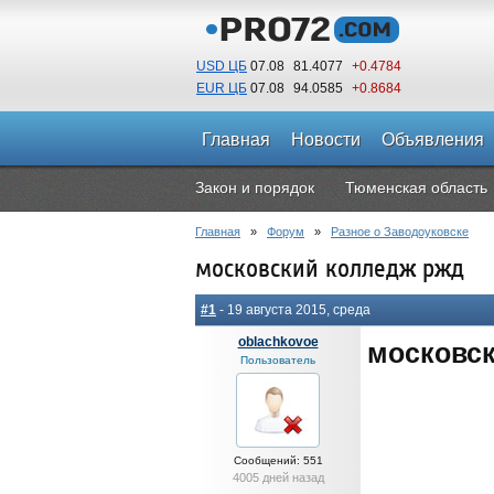
USD ЦБ
07.08
81.4077
+0.4784
EUR ЦБ
07.08
94.0585
+0.8684
Главная
Новости
Объявления
Закон и порядок
Тюменская область
Главная
»
Форум
»
Разное о Заводоуковске
московский колледж ржд
#1
- 19 августа 2015, среда
oblachkovoe
московс
Пользователь
Сообщений: 551
4005 дней назад