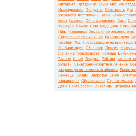
Интернет
Праздники
Крым
Мчс
Работода
Исследование
Продукты
Отчетность
Дтп
росреестр
Фсс тюмень
Цены
Законопроек
меры
Главное
Финансирование
Авто
Сан
Культура
В мире
Сша
Медицина
Семинар
Пфр
Чиновники
Управление росреестр по 
Социальное страхование
Охрана труда
Ук
пособий
Фсс
Пострадавшие на производст
Реабилитация
Общество
Пенсия
Консуль
случай на производстве
Помощь
Больничн
Бизнес
Ишим
Госдума
Рейтинг
Филиал пп
области
Санаторно-курортное лечение
Об
росреестра по тюменской области
Роспотр
Беженцы
Скидки
Здоровье
Закон
Электр
пенсионеры
Образование
Строительство
Дети
Почта россии
Инвалиды
Штрафы
М