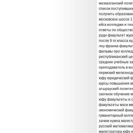
жезказганский поли
список поступивших
получить образова
московское шоссе 1
ейск колледжи и те
ответы по обществ
рудн факультет жур
после 9 го класса к
лну франка факуль
фильмы про коллед
республиканский ц
средние учебные з
преподаватель в к
пермский железнод
юфу юридический ф
курсы повышения к
атырауский полите
заочное обучение 
юфу факультеты и 
факультеты мэси м
экономический факу
гуманитарный колл
зачем нужна магист
русский математика
магистратура юфу 