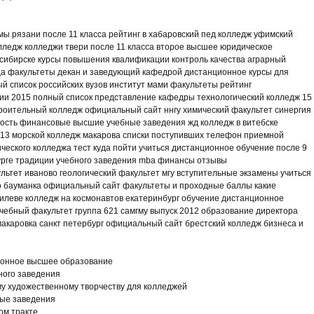
мы рязани после 11 класса рейтинг в хабаровский пед колледж уфимский
ледж колледжи твери после 11 класса второе высшее юридическое
сибирске курсы повышения квалификации контроль качества аграрный
ца факультеты декан и заведующий кафедрой дистанционное курсы для
й список российских вузов институт мами факультеты рейтинг
ии 2015 полный список представление кафедры технологический колледж 15
роительный колледж официальный сайт ннгу химический факультет синергия
мость финансовые высшие учебные заведения жд колледж в витебске
013 морской колледж макарова списки поступивших телефон приемной
ческого колледжа тест куда пойти учиться дистанционное обучение после 9
урге традиции учебного заведения mba финансы отзывы
льтет иваново геологический факультет мгу вступительные экзамены учиться
о бауманка официальный сайт факультеты и проходные баллы какие
гилеве колледж на космонавтов екатеринбург обучение дистанционное
чебный факультет группа 621 самгму выпуск 2012 образование директора
акаровка санкт петербург официальный сайт брестский колледж бизнеса и
ионное высшее образование
ного заведения
у художественному творчеству для колледжей
ные заведения
ом тракте