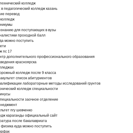
технический колледж
 в педагогический колледж казань
ние перевод
 колледж
хникумы
ознанию для поступающих в вузы
налистики проходной балл
уда можно поступить
тети
ж nc 17
ентр дополнительного профессионального образования
аведения красноярска
олледжах
орожный колледж после 9 класса
акультет список абитуриентов
валификации лабораторные методы исследований грунтов
хнический колледж специальности
минусы
специальности заочное отделение
енеджмент
льтет пгу шевченко
едж караганды официальный сайт
ратура после бакалавриата
 физика куда можно поступить
юрфак