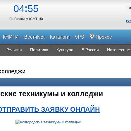
04
55
По Гринвичу (GMT +5)
Ре
КНИГИ
ВестиNet
Каталоги
9PS
Прочее
Религия
Политика
Культура
В России
Интересное
 колледжи
ские техникумы и колледжи
ОТПРАВИТЬ ЗАЯВКУ ОНЛАЙН