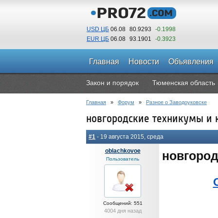
USD ЦБ
06.08
80.9293
-0.1998
EUR ЦБ
06.08
93.1901
-0.3923
Главная
Новости
Объявления
Закон и порядок
Тюменская область
Главная
»
Форум
»
Разное о Заводоуковске
новгородские техникумы и
#1
- 19 августа 2015, среда
oblachkovoe
новгород
Пользователь
Сообщений: 551
4004 дня назад