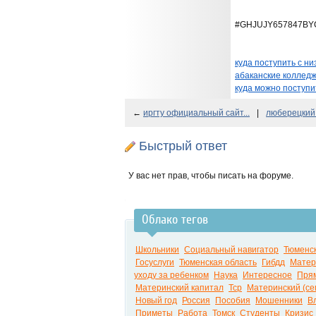
#GHJUJY657847BY
куда поступить с н
абаканские колледж
куда можно поступи
←
иргту официальный сайт...
|
люберецкий.
Быстрый ответ
У вас нет прав, чтобы писать на форуме.
Облако тегов
Школьники
Социальный навигатор
Тюменск
Госуслуги
Тюменская область
Гибдд
Матер
уходу за ребенком
Наука
Интересное
Пря
Материнский капитал
Тср
Материнский (се
Новый год
Россия
Пособия
Мошенники
В
Приметы
Работа
Томск
Студенты
Кризис