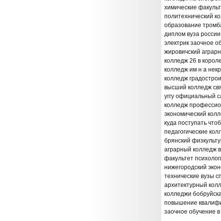
химические факульт
политехнический к
образование тромб
диплом вуза россии
электрик заочное о
жировичский аграр
колледж 26 в корол
колледж им н а нек
колледж градострои
высший колледж св
уггу официальный с
колледж профессио
экономический колл
куда поступать что
педагогические кол
брянский физкульт
аграрный колледж 
факультет психоло
нижегородский эко
технические вузы с
архитектурный колл
колледжи бобруйск
повышение квалифи
заочное обучение в