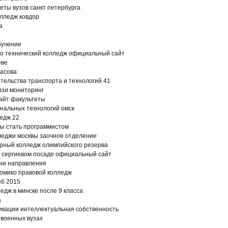
еты вузов санкт петербурга
олледж ковдор
а
бучение
но технический колледж официальный сайт
еве
расова
тельства транспорта и технологий 41
язи мониторинг
айт факультеты
нальных технологий омск
едж 22
бы стать программистом
леджи москвы заочное отделение
урный колледж олимпийского резерва
в сергиевом посаде официальный сайт
гии направления
номико правовой колледж
пб 2015
едж в минске после 9 класса
а
кации интеллектуальная собственность
 военных вузах