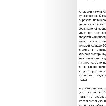
колледжи и технику
художественный кол
образование в ново
университет винни
воспитателей черны
университетов росс
тверской машиност
магистратура стои
минский колледж 2
комиссии политехни
класса в екатеринб
экономический факу
на инженера заочн
колледжи есть в мо
кадровая работа ле
колледжа колледж м
права
маркетинг дистанц
устав высшего учеб
лекции по народном
железногорск учеб
колледж на сибирск