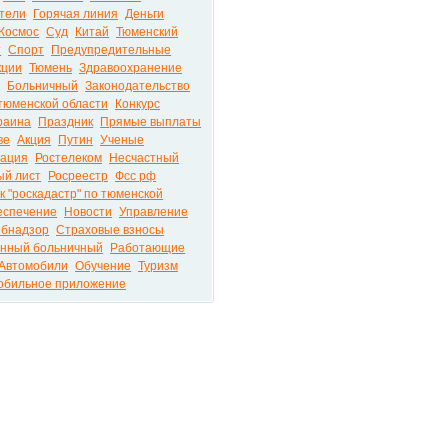
тели
Горячая линия
Деньги
Космос
Суд
Китай
Тюменский
т
Спорт
Предупредительные
кции
Тюмень
Здравоохранение
Больничный
Законодательство
тюменской области
Конкурс
раина
Праздник
Прямые выплаты
ве
Акция
Путин
Ученые
тация
Ростелеком
Несчастный
ый лист
Росреестр
Фсс рф
к "роскадастр" по тюменской
еспечение
Новости
Управление
ебнадзор
Страховые взносы
онный больничный
Работающие
Автомобили
Обучение
Туризм
обильное приложение