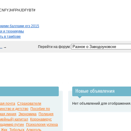
CNFYJHFPHJDFYBT#
изкими баллами егэ 2015
и и техникумы
ть в тамбове
..
→
Перейти на форум:
Новые объявления
ая почта
Страхователи
Нет объявлений для отображения
инство и детство
Пособие по
мая линия
Экономика
Полиция
мейный) капитал
Коронавирус
ладимир путин
Психология успеха
Жкх
Тобольск
Алкоголь