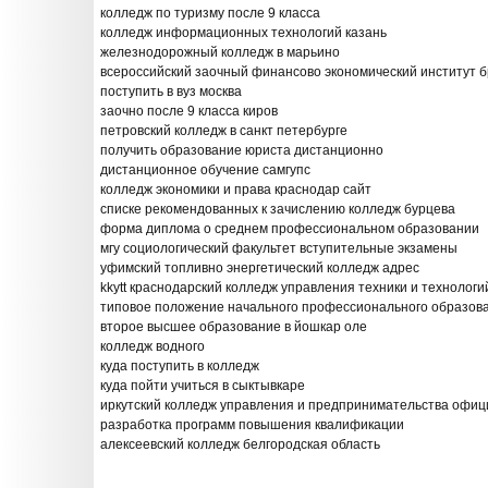
колледж по туризму после 9 класса
колледж информационных технологий казань
железнодорожный колледж в марьино
всероссийский заочный финансово экономический институт б
поступить в вуз москва
заочно после 9 класса киров
петровский колледж в санкт петербурге
получить образование юриста дистанционно
дистанционное обучение самгупс
колледж экономики и права краснодар сайт
списке рекомендованных к зачислению колледж бурцева
форма диплома о среднем профессиональном образовании
мгу социологический факультет вступительные экзамены
уфимский топливно энергетический колледж адрес
kkytt краснодарский колледж управления техники и технологи
типовое положение начального профессионального образов
второе высшее образование в йошкар оле
колледж водного
куда поступить в колледж
куда пойти учиться в сыктывкаре
иркутский колледж управления и предпринимательства офиц
разработка программ повышения квалификации
алексеевский колледж белгородская область