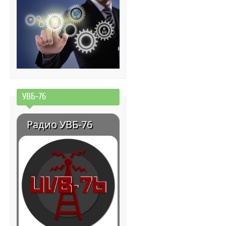
УВБ-76
Радио УВБ-76