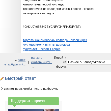
факультет истории искусств
химико технический колледж
технологические колледжи москвы после 9 класса
мехатроника кафедра
#GHJUJY657847BYCNFYJHFPHJDFYBT#
торгово экономический колледж новосибирск
колледж имени никиты демидова
факультет 1 сезон 1 серия
ранхигс
Перейти
←
санкт
|
екатеринбург...
на
петербургский...
→
форум:
Быстрый ответ
У вас нет прав, чтобы писать на форуме.
Поддержать проект