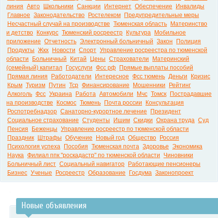
линия
Авто
Школьники
Санкции
Интернет
Обеспечение
Инвалиды
Главное
Законодательство
Ростелеком
Предупредительные меры
Несчастный случай на производстве
Тюменская область
Материнство
и детство
Конкурс
Тюменский росреестр
Культура
Мобильное
приложение
Отчетность
Электронный больничный
Закон
Полиция
Продукты
Жкх
Новости
Спорт
Управление росреестра по тюменской
области
Больничный
Китай
Цены
Страхователи
Материнский
(семейный) капитал
Госуслуги
Фсс рф
Прямые выплаты пособий
Прямая линия
Работодатели
Интересное
Фсс тюмень
Деньги
Кризис
Крым
Туризм
Путин
Тср
Финансирование
Мошенники
Рейтинг
Алкоголь
Фсс
Украина
Работа
Автомобили
Мчс
Томск
Пострадавшие
на производстве
Космос
Тюмень
Почта россии
Консультация
Роспотребнадзор
Санаторно-курортное лечение
Президент
Социальное страхование
Студенты
Ишим
Скидки
Охрана труда
Суд
Пенсия
Беженцы
Управление росреестр по тюменской области
Праздник
Штрафы
Обучение
Новый год
Общество
Россия
Психология успеха
Пособия
Тюменская почта
Здоровье
Экономика
Наука
Филиал ппк "роскадастр" по тюменской области
Чиновники
Больничный лист
Социальный навигатор
Работающие пенсионеры
Бизнес
Ученые
Росреестр
Образование
Госдума
Законопроект
Новые объявления