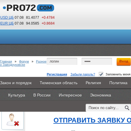
USD ЦБ
07.08
81.4077
+0.4784
EUR ЦБ
07.08
94.0585
+0.8684
09
55
По Гринвичу (GMT +5)
Главная
»
Форум
»
Разное
о Заводоуковске
Регистрация
Забыли пароль?
Запомнить меня
куда поступить творческому человеку
Закон и порядок
Тюменская область
Религия
Политика
Главная
Новости
Объявления
КНИГИ
ВестиNet
#1
- 19 августа 2015, среда
Культура
В России
Интересное
Экономика
Каталоги
9PS
Прочее
oblachkovoe
куда поступить творческом
Пользователь
ОТПРАВИТЬ ЗАЯВКУ 