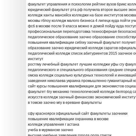
факультет управления и психологии рейтинг вузов брикс кол
юридический факультет рта рф получила второе высшее эко
колледж ханты мансийск колледжи на базе институтов москва
москвы гбпоу колледж малого бизнеса 4 липецк куда пойти уч
фсб в москве после 9 класса можно я домой пойду куда пост
профессиональная переподготовка техносферная безопасно
педагогическое образование заочно образование способству
повышения квалификации сибгиу заочный факультет получи
образование заочно юридический колледж саратов официаль
педагогический колледж список абитуриентов 2015 заочное 
институт
ростгму лечебный факультет лучшие колледжи уфы сгу факул
педагогического и специального образования средние спец
омска колледж социально культурных технологий и инноваци
заведения николаева украина промышленно гуманитарный к
сайт курсы повышения квалификации для экономистов социа
факультет бгу механико технологический колледж белгород с
искусств колледж заочный финансово экономический инстит
в томске заочно мгу в ереване факультеты
сфу красноярск официальный сайт факультеты заочники
повышение квалификации охранника в москве
колледж управления г астана
учеба в мурманске заочно
высшие учебные заведения города орла список