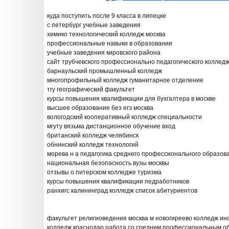
куда поступить после 9 класса в липецке
с петербург учебные заведения
химико технологический колледж москва
профессиональные навыки в образовании
учебные заведения кировского района
сайт трубчевского профессионально педагогического коллед
барнаульский промышленный колледж
многопрофильный колледж гуманитарное отделение
тгу географический факультет
курсы повышения квалификации для бухгалтера в москве
высшее образование без егэ москва
вологодский кооперативный колледж специальности
мгуту вязьма дистанционное обучение вход
британский колледж челябинск
обнинский колледж технологий
морева н а педагогика среднего профессионального образов
национальная безопасность вузы москвы
отзывы о питерском колледже туризма
курсы повышения квалификации педработников
ранхигс калининград колледж список абитуриентов
факультет религиоведения москва м новогиреево колледж и
колледж краснодар работа со средним профессиональным о