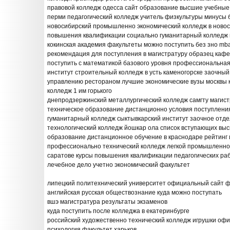
правовой колледж одесса сайт образование высшие учебные
перми педагогический колледж учитель физкультуры минусы 
новосибирский промышленно экономический колледж в новос
повышения квалификации социально гуманитарный колледж 
кокинская академия факультеты можно поступить без зно mba
рекомендация для поступления в магистратуру образец кафе
поступить с математикой базового уровня профессиональная
институт строительный колледж в усть каменогорске заочный
управлению рестораном лучшие экономические вузы москвы 
колледж 1 им горького
днепродзержинский металлургический колледж самгту магис
техническое образование дистанционно условия поступления
гуманитарный колледж сыктывкарский институт заочное отд
технологический колледж йошкар ола список вступающих выс
образование дистанционное обучение в краснодаре рейтинг 
профессионально технический колледж легкой промышленно
саратове курсы повышения квалификации педагогических раб
лечебное дело учетно экономический факультет
липецкий политехнический университет официальный сайт 
английская русская обществознание куда можно поступать
вшэ магистратура результаты экзаменов
куда поступить после колледжа в екатеринбурге
российский художественно технический колледж игрушки оф
психология факультет харьков