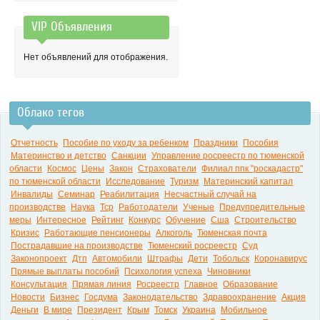
VIP Объявления
0:00
Нет объявлений для отображения.
Облако тегов
Отчетность
Пособие по уходу за ребенком
Праздники
Пособия
Материнство и детство
Санкции
Управление росреестр по тюменской
области
Космос
Цены
Закон
Страхователи
Филиал ппк "роскадастр"
по тюменской области
Исследование
Туризм
Материнский капитал
Инвалиды
Семинар
Реабилитация
Несчастный случай на
производстве
Наука
Тср
Работодатели
Ученые
Предупредительные
меры
Интересное
Рейтинг
Конкурс
Обучение
Сша
Строительство
Кризис
Работающие пенсионеры
Алкоголь
Тюменская почта
Пострадавшие на производстве
Тюменский росреестр
Суд
Законопроект
Дтп
Автомобили
Штрафы
Дети
Тобольск
Коронавирус
Прямые выплаты пособий
Психология успеха
Чиновники
Консультация
Прямая линия
Росреестр
Главное
Образование
Новости
Бизнес
Госдума
Законодательство
Здравоохранение
Акция
Деньги
В мире
Президент
Крым
Томск
Украина
Мобильное