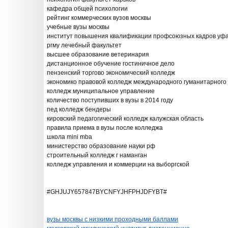
кафедра общей психологии
рейтинг коммерческих вузов москвы
учебные вузы москвы
институт повышения квалификации профсоюзных кадров уф
ргму лечебный факультет
высшее образование ветеринария
дистанционное обучение гостиничное дело
пензенский торгово экономический колледж
экономико правовой колледж международного гуманитарного
колледж муниципальное управление
количество поступивших в вузы в 2014 году
пед колледж бендеры
кировский педагогический колледж калужская область
правила приема в вузы после колледжа
школа mini mba
министерство образование науки рф
строительный колледж г наманган
колледж управления и коммерции на выборгской
#GHJUJY657847BYCNFYJHFPHJDFYBT#
вузы москвы с низкими проходными баллами