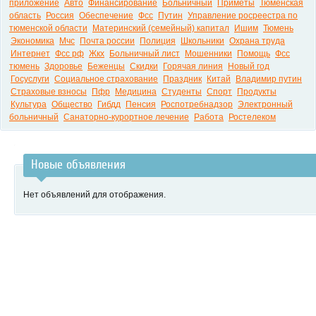
приложение
Авто
Финансирование
Больничный
Приметы
Тюменская
область
Россия
Обеспечение
Фсс
Путин
Управление росреестра по
тюменской области
Материнский (семейный) капитал
Ишим
Тюмень
Экономика
Мчс
Почта россии
Полиция
Школьники
Охрана труда
Интернет
Фсс рф
Жкх
Больничный лист
Мошенники
Помощь
Фсс
тюмень
Здоровье
Беженцы
Скидки
Горячая линия
Новый год
Госуслуги
Социальное страхование
Праздник
Китай
Владимир путин
Страховые взносы
Пфр
Медицина
Студенты
Спорт
Продукты
Культура
Общество
Гибдд
Пенсия
Роспотребнадзор
Электронный
больничный
Санаторно-курортное лечение
Работа
Ростелеком
Новые объявления
Нет объявлений для отображения.