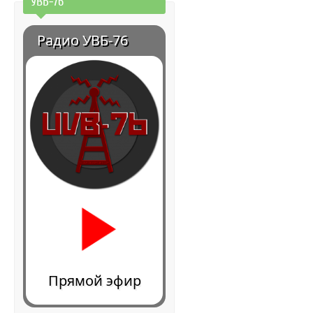
УВБ-76
Радио УВБ-76
Прямой эфир