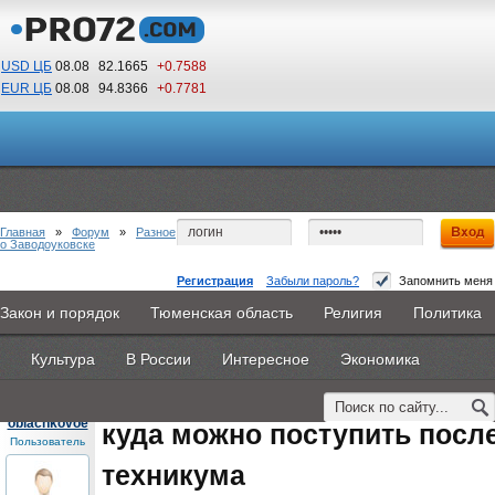
USD ЦБ
08.08
82.1665
+0.7588
EUR ЦБ
08.08
94.8366
+0.7781
12
07
По Гринвичу (GMT +5)
Главная
»
Форум
»
Разное
о Заводоуковске
Регистрация
Забыли пароль?
Запомнить меня
куда можно поступить после окончания
Закон и порядок
Тюменская область
Религия
Политика
Главная
Новости
Объявления
КНИГИ
ВестиNet
техникума
Культура
В России
Интересное
Экономика
Каталоги
9PS
Прочее
#1
- 19 августа 2015, среда
oblachkovoe
куда можно поступить посл
Пользователь
техникума