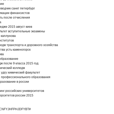
ние
водчик санкт петербург
икации финансистов
ть после отчисления
а
едже 2015 август киев
льтет вступительные экзамены
 каплунова
нститутов
ледж транспорта и дорожного хозяйства
тва усть каменогорск
ова
 образование
ж после 9 класса 2015 год
нический колледж
 удгу химический факультет
 профессионального образования
разование в россии
инг российских университетов
ерситетов россии 2015
CNFYJHFPHJDFYBT#