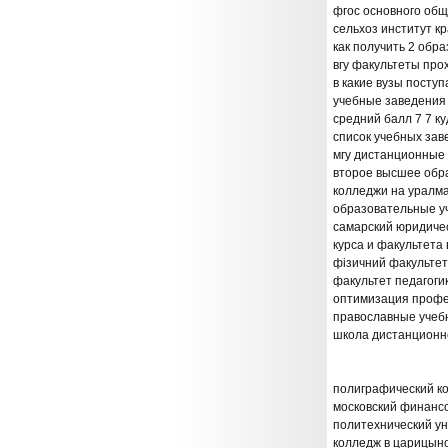
фгос основного об
сельхоз институт к
как получить 2 обр
вгу факультеты пр
в какие вузы поступ
учебные заведения 
средний балл 7 7 к
список учебных зав
мгу дистанционные
второе высшее обр
колледжи на уралм
образовательные у
самарский юридиче
курса и факультета 
фізичний факультет
факультет педагоги
оптимизация профе
православные учеб
школа дистанционн
полиграфический ко
московский финанс
политехнический у
колледж в царицыно