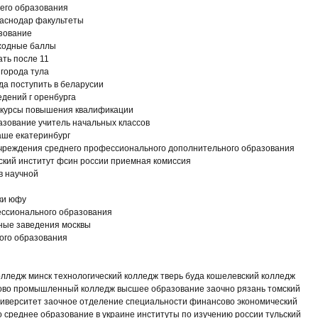
щего образования
раснодар факультеты
азование
оходные баллы
ать после 11
города тула
уда поступить в беларусии
едений г оренбурга
 курсы повышения квалификации
азование учитель начальных классов
аше екатеринбург
чреждения среднего профессионального дополнительного образования
ский институт фсин россии приемная комиссия
в научной
ки юфу
ссионального образования
ные заведения москвы
ого образования
лледж минск технологический колледж тверь буда кошелевский колледж
ово промышленный колледж высшее образование заочно рязань томский
ниверситет заочное отделение специальности финансово экономический
 среднее образование в украине институты по изучению россии тульский