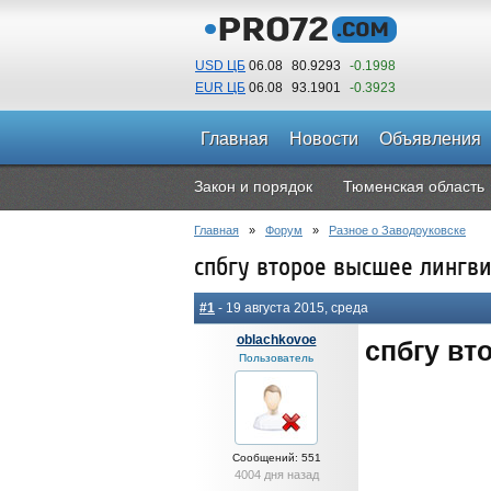
USD ЦБ
06.08
80.9293
-0.1998
EUR ЦБ
06.08
93.1901
-0.3923
Главная
Новости
Объявления
Закон и порядок
Тюменская область
Главная
»
Форум
»
Разное о Заводоуковске
спбгу второе высшее лингв
#1
- 19 августа 2015, среда
oblachkovoe
спбгу вт
Пользователь
Сообщений: 551
4004 дня назад