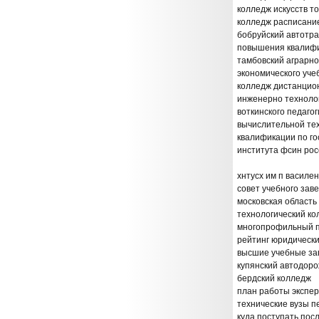
колледж искусств т
колледж расписание
бобруйский автотра
повышения квалифи
тамбовский аграрн
экономического уче
колледж дистанцио
инженерно технолог
воткинского педаго
вычислительной тех
квалификации по го
института фсин рос
хнтусх им п василе
совет учебного зав
московская област
технологический к
многопрофильный п
рейтинг юридически
высшие учебные за
купянский автодор
бердский колледж
план работы экспе
технические вузы п
куда поступать посл