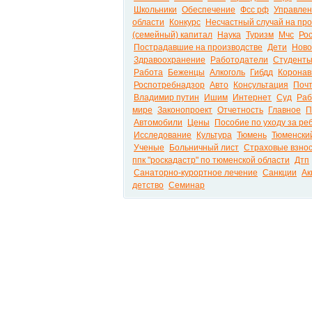
Школьники
Обеспечение
Фсс рф
Управлен
области
Конкурс
Несчастный случай на пр
(семейный) капитал
Наука
Туризм
Мчс
Ро
Пострадавшие на производстве
Дети
Ново
Здравоохранение
Работодатели
Студент
Работа
Беженцы
Алкоголь
Гибдд
Коронав
Роспотребнадзор
Авто
Консультация
Почт
Владимир путин
Ишим
Интернет
Суд
Раб
мире
Законопроект
Отчетность
Главное
П
Автомобили
Цены
Пособие по уходу за ре
Исследование
Культура
Тюмень
Тюменски
Ученые
Больничный лист
Страховые взно
ппк "роскадастр" по тюменской области
Дтп
Санаторно-курортное лечение
Санкции
Ак
детство
Семинар