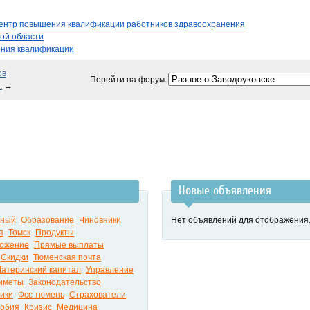
центр повышения квалификации работников здравоохранения
ой области
ения квалификации
ов
Перейти на форум:
.
→
Новые объявления
чный
Образование
Чиновники
Нет объявлений для отображения
я
Томск
Продукты
ложение
Прямые выплаты
Скидки
Тюменская почта
атеринский капитал
Управление
иметы
Законодательство
ики
Фсс тюмень
Страхователи
обия
Кризис
Медицина