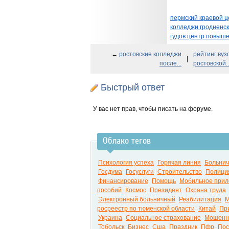
пермский краевой 
колледжи гродненск
гудов центр повыш
←
ростовские колледжи
рейтинг вуз
|
после...
ростовской..
Быстрый ответ
У вас нет прав, чтобы писать на форуме.
Облако тегов
Психология успеха
Горячая линия
Больни
Госдума
Госуслуги
Строительство
Полици
Финансирование
Помощь
Мобильное при
пособий
Космос
Президент
Охрана труда
Электронный больничный
Реабилитация
М
росреестр по тюменской области
Китай
Пр
Украина
Социальное страхование
Мошенн
Тобольск
Бизнес
Сша
Праздник
Пфр
Пос