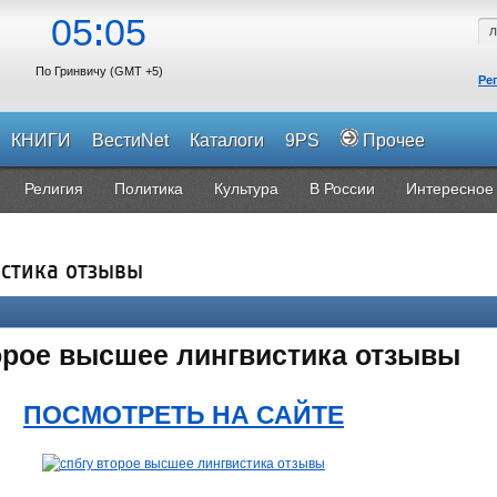
05
05
По Гринвичу (GMT +5)
Ре
КНИГИ
ВестиNet
Каталоги
9PS
Прочее
Религия
Политика
Культура
В России
Интересное
истика отзывы
орое высшее лингвистика отзывы
ПОСМОТРЕТЬ НА САЙТЕ