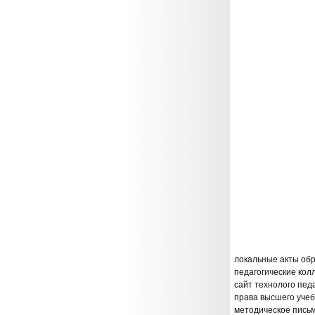
локальные акты об
педагогические кол
сайт технолого пед
права высшего учеб
методическое пись