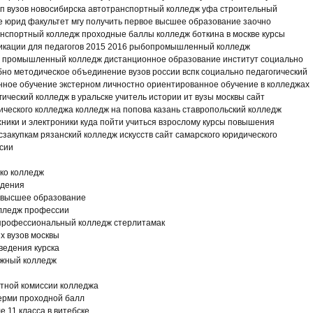
оп вузов новосибирска автотранспортный колледж уфа строительный
 юрид факультет мгу получить первое высшее образование заочно
нспортный колледж проходные баллы колледж боткина в москве курсы
кации для педагогов 2015 2016 рыбопромышленный колледж
о промышленный колледж дистанционное образование институт социально
бно методическое объединение вузов россии вспк социально педагогический
нное обучение экстерном личностно ориентированное обучение в колледжах
ический колледж в уральске учитель истории ит вузы москвы сайт
гического колледжа колледж на попова казань ставропольский колледж
ники и электроники куда пойти учиться взрослому курсы повышения
сзакупкам рязанский колледж искусств сайт самарского юридического
сии
нко колледж
едения
ь высшее образование
олледж профессии
рофессиональный колледж стерлитамак
х вузов москвы
ведения курска
ожный колледж
ртной комиссии колледжа
ерми проходной балл
е 11 класса в витебске