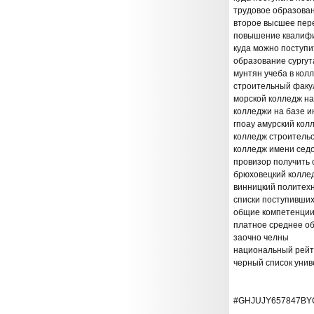
трудовое образова
второе высшее пере
повышение квалиф
куда можно поступи
образование сургут
мунтян учеба в колл
строительный факу
морской колледж на
колледжи на базе и
гпоау амурский кол
колледж строительс
колледж имени сед
провизор получить
брюховецкий коллед
винницкий политех
списки поступивших
общие компетенции
платное среднее об
заочно челны
национальный рейт
черный список унив
#GHJUJY657847BY