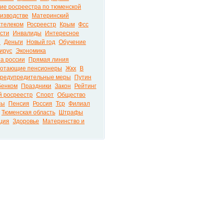
ие росреестра по тюменской
оизводстве
Материнский
стелеком
Росреестр
Крым
Фсс
сти
Инвалиды
Интересное
ы
Деньги
Новый год
Обучение
ирус
Экономика
а россии
Прямая линия
отающие пенсионеры
Жкх
В
редупредительные меры
Путин
бенком
Праздники
Закон
Рейтинг
й росреестр
Спорт
Общество
сы
Пенсия
Россия
Тср
Филиал
Тюменская область
Штрафы
ция
Здоровье
Материнство и