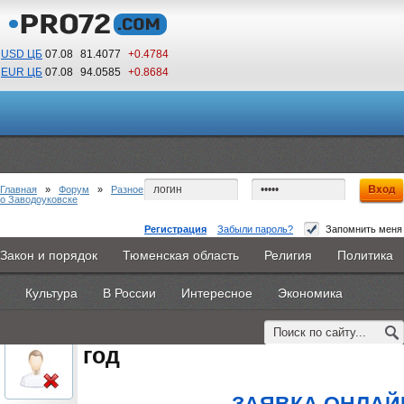
USD ЦБ
07.08
81.4077
+0.4784
EUR ЦБ
07.08
94.0585
+0.8684
07
00
По Гринвичу (GMT +5)
Главная
»
Форум
»
Разное
о Заводоуковске
Регистрация
Забыли пароль?
Запомнить меня
высшие учебные заведения одессы 2015 год
Закон и порядок
Тюменская область
Религия
Политика
Главная
Новости
Объявления
КНИГИ
ВестиNet
#1
- 19 августа 2015, среда
Культура
В России
Интересное
Экономика
Каталоги
9PS
Прочее
oblachkovoe
высшие учебные заведения
Пользователь
год