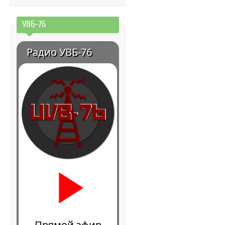
УВБ-76
Радио УВБ-76
Прямой эфир