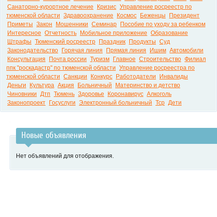
Санаторно-курортное лечение
Кризис
Управление росреестр по
тюменской области
Здравоохранение
Космос
Беженцы
Президент
Приметы
Закон
Мошенники
Семинар
Пособие по уходу за ребенком
Интересное
Отчетность
Мобильное приложение
Образование
Штрафы
Тюменский росреестр
Праздник
Продукты
Суд
Законодательство
Горячая линия
Прямая линия
Ишим
Автомобили
Консультация
Почта россии
Туризм
Главное
Строительство
Филиал
ппк "роскадастр" по тюменской области
Управление росреестра по
тюменской области
Санкции
Конкурс
Работодатели
Инвалиды
Деньги
Культура
Акция
Больничный
Материнство и детство
Чиновники
Дтп
Тюмень
Здоровье
Коронавирус
Алкоголь
Законопроект
Госуслуги
Электронный больничный
Тср
Дети
Новые объявления
Нет объявлений для отображения.