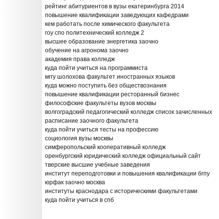
рейтинг абитуриентов в вузы екатеринбурга 2014
повышение квалификации заведующих кафедрами
кем работать после химического факультета
гоу спо политехнический колледж 2
высшее образование энергетика заочно
обучение на агронома заочно
академия права колледж
куда пойти учиться на программиста
мггу шолохова факультет иностранных языков
куда можно поступить без обществознания
повышение квалификации ресторанный бизнес
философские факультеты вузов москвы
волгоградский педагогический колледж список зачисленных
расписание заочного факультета
куда пойти учиться тесты на профессию
социология вузы москвы
симферопольский кооперативный колледж
оренбургский юридический колледж официальный сайт
тверские высшие учебные заведения
институт переподготовки и повышения квалификации бгпу
юрфак заочно москва
институты краснодара с историческими факультетами
куда пойти учиться в спб