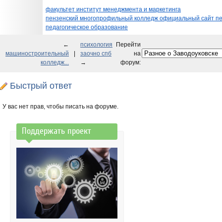
факультет институт менеджмента и маркетинга
пензенский многопрофильный колледж официальный сайт п
педагогическое образование
←
психология
Перейти
машиностроительный
|
заочно спб
на
колледж...
→
форум:
Быстрый ответ
У вас нет прав, чтобы писать на форуме.
Поддержать проект