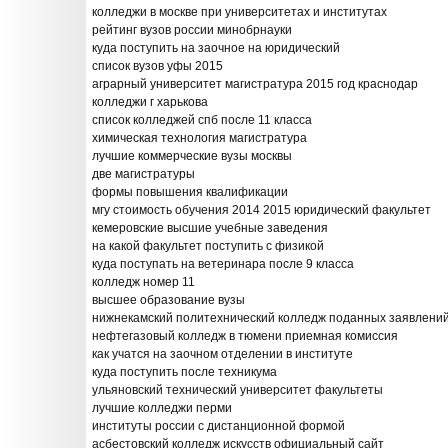
колледжи в москве при университетах и институтах
рейтинг вузов россии минобрнауки
куда поступить на заочное на юридический
список вузов уфы 2015
аграрный университет магистратура 2015 год краснодар
колледжи г харькова
список колледжей спб после 11 класса
химическая технология магистратура
лучшие коммерческие вузы москвы
две магистратуры
формы повышения квалификации
мгу стоимость обучения 2014 2015 юридический факультет
кемеровские высшие учебные заведения
на какой факультет поступить с физикой
куда поступать на ветеринара после 9 класса
колледж номер 11
высшее образование вузы
нижнекамский политехнический колледж поданных заявлени
нефтегазовый колледж в тюмени приемная комиссия
как учатся на заочном отделении в институте
куда поступить после техникума
ульяновский технический университет факультеты
лучшие колледжи перми
институты россии с дистанционной формой
асбестовский колледж искусств официальный сайт