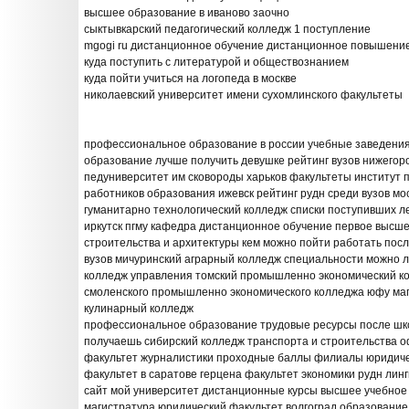
высшее образование в иваново заочно
сыктывкарский педагогический колледж 1 поступление
mgogi ru дистанционное обучение дистанционное повышени
куда поступить с литературой и обществознанием
куда пойти учиться на логопеда в москве
николаевский университет имени сухомлинского факультеты
профессиональное образование в россии учебные заведения
образование лучше получить девушке рейтинг вузов нижегор
педуниверситет им сковороды харьков факультеты институт
работников образования ижевск рейтинг рудн среди вузов мо
гуманитарно технологический колледж списки поступивших л
иркутск пгму кафедра дистанционное обучение первое высше
строительства и архитектуры кем можно пойти работать после
вузов мичуринский аграрный колледж специальности можно л
колледж управления томский промышленно экономический ко
смоленского промышленно экономического колледжа юфу маг
кулинарный колледж
профессиональное образование трудовые ресурсы после шк
получаешь сибирский колледж транспорта и строительства о
факультет журналистики проходные баллы филиалы юридиче
факультет в саратове герцена факультет экономики рудн лин
сайт мой университет дистанционные курсы высшее учебное
магистратура юридический факультет волгоград образование