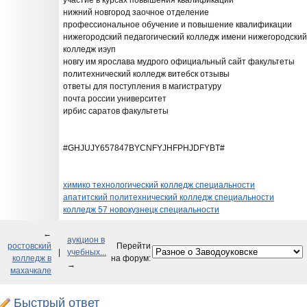
участие в курсах повышения квалификации
нижний новгород заочное отделение
профессиональное обучение и повышение квалификации
нижегородский педагогический колледж имени нижегородский
колледж иэуп
новгу им ярослава мудрого официальный сайт факультеты
политехнический колледж витебск отзывы
ответы для поступления в магистратуру
почта россии университет
ирбис саратов факультеты
#GHJUJY657847BYCNFYJHFPHJDFYBT#
химико технологический колледж специальности
апатитский политехнический колледж специальности
колледж 57 новокузнецк специальности
←
аукцион в
ростовский
Перейти
|
учебных...
колледж в
на форум:
→
махачкале
Быстрый ответ