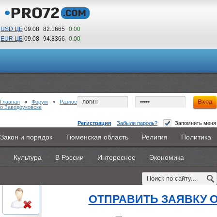
USD ЦБ
09.08
82.1665
0.00
EUR ЦБ
09.08
94.8366
0.00
02
09
По Гринвичу (GMT +5)
Главная
»
Форум
»
Разное
о Заводоуковске
Регистрация
Забыли пароль?
Запомнить меня
получить среднее образование заочно
Закон и порядок
Тюменская область
Религия
Политика
Главная
Новости
Объявления
КНИГИ
ВестиNet
#1
- 19 августа 2015, среда
Культура
В России
Интересное
Экономика
Каталоги
9PS
Прочее
oblachkovoe
получить среднее образова
Пользователь
ОТПРАВИТЬ ЗАЯВКУ 