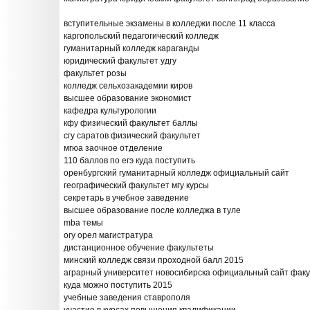
вступительные экзамены в колледжи после 11 класса
каргопольский педагогический колледж
гуманитарный колледж караганды
юридический факультет удгу
факультет розы
колледж сельхозакадемии киров
высшее образование экономист
кафедра культурологии
кфу физический факультет баллы
сгу саратов физический факультет
мгюа заочное отделение
110 баллов по егэ куда поступить
оренбургский гуманитарный колледж официальный сайт
географический факультет мгу курсы
секретарь в учебное заведение
высшее образование после колледжа в туле
mba темы
огу орел магистратура
дистанционное обучение факультеты
минский колледж связи проходной балл 2015
аграрный университет новосибирска официальный сайт фак
куда можно поступить 2015
учебные заведения ставрополя