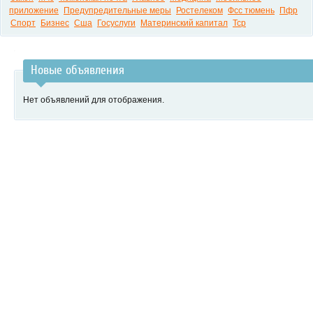
приложение
Предупредительные меры
Ростелеком
Фсс тюмень
Пфр
Спорт
Бизнес
Сша
Госуслуги
Материнский капитал
Тср
Новые объявления
Нет объявлений для отображения.