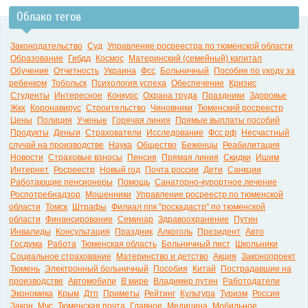
Облако тегов
Законодательство
Суд
Управление росреестра по тюменской области
Образование
Гибдд
Космос
Материнский (семейный) капитал
Обучение
Отчетность
Украина
Фсс
Больничный
Пособие по уходу за
ребенком
Тобольск
Психология успеха
Обеспечение
Кризис
Студенты
Интересное
Конкурс
Охрана труда
Праздники
Здоровье
Жкх
Коронавирус
Строительство
Чиновники
Тюменский росреестр
Цены
Полиция
Ученые
Горячая линия
Прямые выплаты пособий
Продукты
Деньги
Страхователи
Исследование
Фсс рф
Несчастный
случай на производстве
Наука
Общество
Беженцы
Реабилитация
Новости
Страховые взносы
Пенсия
Прямая линия
Скидки
Ишим
Интернет
Росреестр
Новый год
Почта россии
Дети
Санкции
Работающие пенсионеры
Помощь
Санаторно-курортное лечение
Роспотребнадзор
Мошенники
Управление росреестр по тюменской
области
Томск
Штрафы
Филиал ппк "роскадастр" по тюменской
области
Финансирование
Семинар
Здравоохранение
Путин
Инвалиды
Консультация
Праздник
Алкоголь
Президент
Авто
Госдума
Работа
Тюменская область
Больничный лист
Школьники
Социальное страхование
Материнство и детство
Акция
Законопроект
Тюмень
Электронный больничный
Пособия
Китай
Пострадавшие на
производстве
Автомобили
В мире
Владимир путин
Работодатели
Экономика
Крым
Дтп
Приметы
Рейтинг
Культура
Туризм
Россия
Закон
Мчс
Тюменская почта
Главное
Медицина
Мобильное