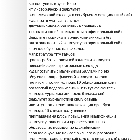
как поступить в вуз в 40 лет
кгпу исторический факультет
экономический колледж в октябрьском официальный сайт
куда пойти учиться в ачинске
дистанционное образование сравнение
технологический колледж калуга официальный сайт
факультет социокультурных коммуникаций бгу
автотранспортный колледж уфа официальный сайт
заочное обучение на психолога
магистратура тгту тамбов
график работы приемной комиссии колледжа
новосибирский строительный колледж
куда поступить с маленькими баллами по егэ
гбоу спо полиграфический колледж г москва
политехнический колледж 19 официальный сайт
глазовский педагогический институт факультеты
колледж журналистики после 9 класса спб
факультет журналистики спбгу отзывы
институт повышения квалификации оренбург
колледж 16 список поступивших
приглашаем на курсы повышения квалификации
колледж управления и профессиональных
образование повышение квалификации
заочное обучение на базе высшего образования
экономико технологический колледж питания спб отзывы