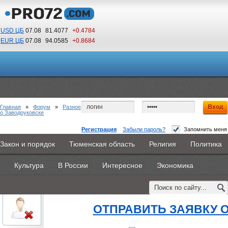
USD ЦБ
07.08
81.4077
+0.4784
EUR ЦБ
07.08
94.0585
+0.8684
05
41
По Гринвичу (GMT +5)
Главная
»
Форум
»
Разное
о Заводоуковске
Регистрация
Забыли пароль?
Запомнить меня
worldskills новый проект колледжа
Закон и порядок
Тюменская область
Религия
Политика
Главная
Новости
Объявления
КНИГИ
ВестиNet
#1
- 19 августа 2015, среда
Культура
В России
Интересное
Экономика
Каталоги
9PS
Прочее
oblachkovoe
worldskills новый проект к
Пользователь
ОТПРАВИТЬ ЗАЯВКУ 