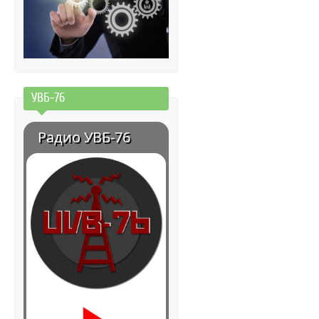
УВБ-76
Радио УВБ-76