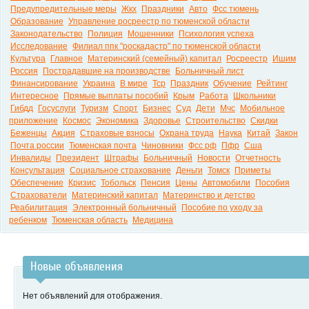
Предупредительные меры
Жкх
Праздники
Авто
Фсс тюмень
Образование
Управление росреестр по тюменской области
Законодательство
Полиция
Мошенники
Психология успеха
Исследование
Филиал ппк "роскадастр" по тюменской области
Культура
Главное
Материнский (семейный) капитал
Росреестр
Ишим
Россия
Пострадавшие на производстве
Больничный лист
Финансирование
Украина
В мире
Тср
Праздник
Обучение
Рейтинг
Интересное
Прямые выплаты пособий
Крым
Работа
Школьники
Гибдд
Госуслуги
Туризм
Спорт
Бизнес
Суд
Дети
Мчс
Мобильное
приложение
Космос
Экономика
Здоровье
Строительство
Скидки
Беженцы
Акция
Страховые взносы
Охрана труда
Наука
Китай
Закон
Почта россии
Тюменская почта
Чиновники
Фсс рф
Пфр
Сша
Инвалиды
Президент
Штрафы
Больничный
Новости
Отчетность
Консультация
Социальное страхование
Деньги
Томск
Приметы
Обеспечение
Кризис
Тобольск
Пенсия
Цены
Автомобили
Пособия
Страхователи
Материнский капитал
Материнство и детство
Реабилитация
Электронный больничный
Пособие по уходу за
ребенком
Тюменская область
Медицина
Новые объявления
Нет объявлений для отображения.