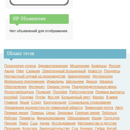
VIP Объявления
0:00
Нет объявлений для отображения.
Облако тегов
Психология успеха
Здравоохранение
Мошенники
Беженцы
Россия
Акция
Пфр
Санкции
Электронный больничный
Новости
Продукты
Несчастный случай на производстве
Законопроект
Интересное
Мобильное приложение
Инвалиды
Школьники
Деньги
Украина
Обеспечение
Интернет
Охрана труда
Предупредительные меры
Роспотребнадзор
Полиция
Пособия
Работодатели
Прямые выплаты
пособий
Госдума
Путин
Фсс рф
Больничный лист
Кризис
В мире
Главное
Крым
Спорт
Консультация
Социальное страхование
Управление росреестра по тюменской области
Тюменская почта
Авто
Прямая линия
Помощь
Цены
Здоровье
Горячая линия
Тобольск
Рейтинг
Приметы
Финансирование
Образование
Ишим
Госуслуги
Пенсия
Томск
Сша
Наука
Исследование
Материнство и детство
Праздник
Культура
Законодательство
Суд
Конкурс
Гибдд
Китай