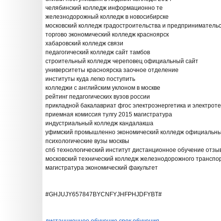
челябинский колледж информационно те
железнодорожный колледж в новосибирске
московский колледж градостроительства и предприниматель
торгово экономический колледж красноярск
хабаровский колледж связи
педагогический колледж сайт тамбов
строительный колледж череповец официальный сайт
университеты красноярска заочное отделение
институты куда легко поступить
колледжи с английским уклоном в москве
рейтинг педагогических вузов россии
прикладной бакалавриат фгос электроэнергетика и электрот
приемная комиссия тулгу 2015 магистратура
индустриальный колледж кандалакша
уфимский промышленно экономический колледж официальны
психологические вузы москвы
спб технологический институт дистанционное обучение отзы
московский технический колледж железнодорожного транспо
магистратура экономический факультет
#GHJUJY657847BYCNFYJHFPHJDFYBT#