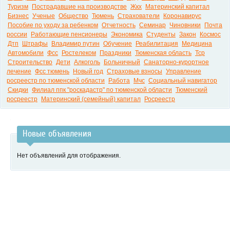
Туризм
Пострадавшие на производстве
Жкх
Материнский капитал
Бизнес
Ученые
Общество
Тюмень
Страхователи
Коронавирус
Пособие по уходу за ребенком
Отчетность
Семинар
Чиновники
Почта
россии
Работающие пенсионеры
Экономика
Студенты
Закон
Космос
Дтп
Штрафы
Владимир путин
Обучение
Реабилитация
Медицина
Автомобили
Фсс
Ростелеком
Праздники
Тюменская область
Тср
Строительство
Дети
Алкоголь
Больничный
Санаторно-курортное
лечение
Фсс тюмень
Новый год
Страховые взносы
Управление
росреестр по тюменской области
Работа
Мчс
Социальный навигатор
Скидки
Филиал ппк "роскадастр" по тюменской области
Тюменский
росреестр
Материнский (семейный) капитал
Росреестр
Новые объявления
Нет объявлений для отображения.