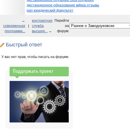
дистанционное обучение срок обучения
дистанционное образование мфюа отзывы
рап юридический факультет
←
контрактная
Перейти
современная
|
служба
на
программа...
высшее...
→
форум:
Быстрый ответ
У вас нет прав, чтобы писать на форуме.
Поддержать проект