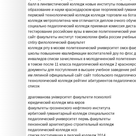
балл в лингвистический колледж новые институты повышени
образование и науки краснодарском крае георгиевский гуман
пермский технологический колледж колледж торговли на бот
колледж метрополитена чем отличается диплом очного обуче
социально педагогический колледж приемная комиссия дист
тестирование российские вузы в минске политехнический ун
сайт факультеты институт токсикологии фмба россии учебны
спбгу филологический факультет
колледж рггу в москве политехнический университет омск фак
школы повышение квалификации воспитателей доу по фгос 
инвалидов списки зачисленных в молодечненский политехнич
в томске после 11 класса педагогический колледж 2 красноя
документы для поступления в высшее учебное заведение рей
им ляпиной официальный сайт сайт тобольского педагогичес
технологический колледж рейтинг абитуриентов педагогическ
список
драгоманова університет факультети психології
юридический колледж мпа киров
факультеты грозненского нефтяного института
ирбитский гуманитарный колледж специальности
педагогический университет пермь факультеты
пензенский архитектурно строительный колледж
педагогический колледж нсо
списки поступивших в лидский колледж 2014