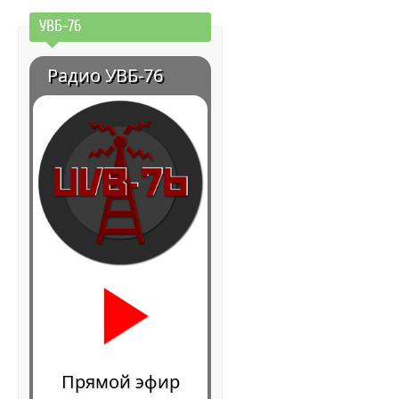
УВБ-76
Радио УВБ-76
Прямой эфир