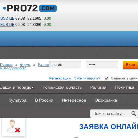
USD ЦБ
09.08
82.1665
0.00
EUR ЦБ
09.08
94.8366
0.00
13
47
По Гринвичу (GMT +5)
Главная
»
Форум
»
Разное
о Заводоуковске
Регистрация
Забыли пароль?
Запомнить меня
второе высшее после экономического
Закон и порядок
Тюменская область
Религия
Политика
Главная
Новости
Объявления
КНИГИ
ВестиNet
#1
- 19 августа 2015, среда
Культура
В России
Интересное
Экономика
Каталоги
9PS
Прочее
oblachkovoe
второе высшее после эконо
Пользователь
ЗАЯВКА ОНЛАЙ