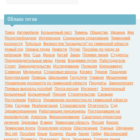
Облако тегов
Томск
Автомобили
Больничный лист
Тюмень
Общество
Украина
Жкх
Роспотребнадзор
Интересное
Социальное страхование
Тюменский
росреестр
Тобольск
Филиал ппк "роскадастр" по тюменской области
Новый год
Охрана труда
Новости
Путин
Пособие по уходу за
ребенком
Мчс
Сша
Деньги
Китай
Закон
Прямая линия
Студенты
Предупредительные меры
Наука
Владимир путин
Работодатели
Спорт
Законодательство
Исследование
Полиция
Коронавирус
Семинар
Медицина
Страховые взносы
Космос
Туризм
Праздник
Консультация
Помощь
Школьники
Госуслуги
Главное
Мошенники
Управление росреестр по тюменской области
Продукты
Законопроект
Прямые выплаты пособий
Почта россии
Интернет
Электронный
больничный
Больничный
Пенсия
Строительство
Санкции
Ростелеком
Работа
Управление росреестра по тюменской области
Пфр
Госдума
Реабилитация
Страхователи
Отчетность
Суд
Здравоохранение
Работающие пенсионеры
Пострадавшие на
производстве
Алкоголь
Финансирование
Санаторно-курортное
лечение
Здоровье
В мире
Тюменская область
Россия
Кризис
Тюменская почта
Психология успеха
Обеспечение
Ученые
Обучение
Фсс рф
Пособия
Крым
Конкурс
Ишим
Акция
Гибдд
Материнский
капитал
Приметы
Президент
Дети
Экономика
Горячая линия