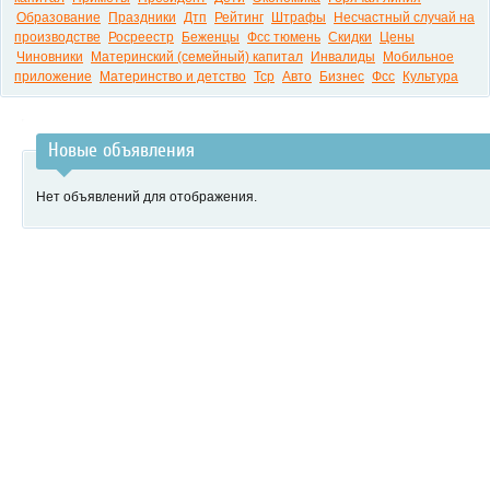
Образование
Праздники
Дтп
Рейтинг
Штрафы
Несчастный случай на
производстве
Росреестр
Беженцы
Фсс тюмень
Скидки
Цены
Чиновники
Материнский (семейный) капитал
Инвалиды
Мобильное
приложение
Материнство и детство
Тср
Авто
Бизнес
Фсс
Культура
Новые объявления
Нет объявлений для отображения.