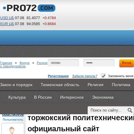
USD ЦБ
07.08
81.4077
+0.4784
EUR ЦБ
07.08
94.0585
+0.8684
11
05
По Гринвичу (GMT +5)
Главная
»
Форум
»
Разное
о Заводоуковске
Регистрация
Забыли пароль?
Запомнить меня
торжокский политехнический колледж
Закон и порядок
Тюменская область
Религия
Политика
Главная
Новости
Объявления
КНИГИ
ВестиNet
официальный сайт
Культура
В России
Интересное
Экономика
Каталоги
9PS
Прочее
#1
- 19 августа 2015, среда
oblachkovoe
торжокский политехнически
Пользователь
официальный сайт