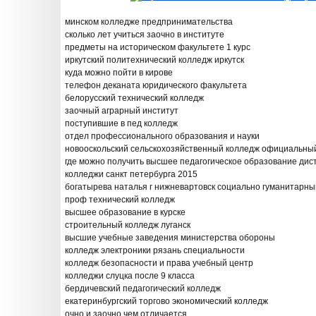
минском колледже предпринимательства
сколько лет учиться заочно в институте
предметы на историческом факультете 1 курс
иркутский политехнический колледж иркутск
куда можно пойти в кирове
телефон деканата юридического факультета
белорусский технический колледж
заочный аграрный институт
поступившие в пед колледж
отдел профессионального образования и науки
новооскольский сельскохозяйственный колледж официальны
где можно получить высшее педагогическое образование ди
колледжи санкт петербурга 2015
богатырева наталья г нижневартовск социально гуманитарны
проф технический колледж
высшее образование в курске
строительный колледж луганск
высшие учебные заведения министерства обороны
колледж электроники рязань специальности
колледж безопасности и права учебный центр
колледжи слуцка после 9 класса
бердичевский педагогический колледж
екатеринбургский торгово экономический колледж
очно и заочно чем отличается