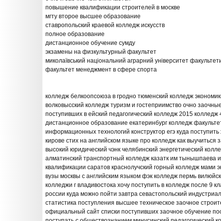
повышение квалификации строителей в москве
мгту второе высшее образование
ставропольский краевой колледж искусств
полное образование
дистанционное обучение сумду
экзамены на физкультурный факультет
миколаївський національний аграрний університет факультет
факультет менеджмент в сфере спорта
колледж белкоопсоюза в гродно тюменский колледж экономик
волковысский колледж туризм и гостеприимство очно заочны
поступивших в ейский педагогический колледж 2015 колледж
дистанционное образование екатеринбург колледж факульте
информационных технологий конструктор егэ куда поступит
кирове стих на английском языке про колледж как выучиться
высокий юридический чэнк челябинский энергетический колле
алматинский транспортный колледж казатк им тынышпаева 
квалификации саратов краснолучский горный колледж мами э
вузы москвы с английским языком фэк колледж пермь вилюйск
колледжи г владивостока хочу поступить в колледж после 9 к
россии куда можно пойти завтра севастопольский индустриа
статистика поступления высшее техническое заочное строи
официальный сайт списки поступивших заочное обучение посл
поступать с обществознанием минусинский педагогический к