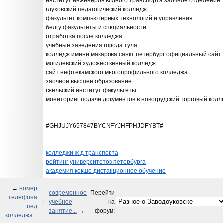
институт инженеров водного транспорта заочное отделение
глуховский педагогический колледж
факультет компьютерных технологий и управления
белгу факультеты и специальности
отработка после колледжа
учебные заведения города тула
колледж имени макарова санкт петербург официальный сайт
могилевский художественный колледж
сайт нефтекамского многопрофильного колледжа
заочное высшее образование
гжельский институт факультеты
мониторинг подачи документов в новогрудский торговый кол
#GHJUJY657847BYCNFYJHFPHJDFYBT#
колледжи ж д транспорта
рейтинг университетов петербурга
академия кокше дистанционное обучение
←
номер
современное
Перейти
телефона
|
учебное
на
пед
занятие...
→
форум:
колледжа...