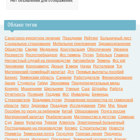
Нет объявлений для отображения.
Облако тегов
Санаторно-курортное лечение
Праздники
Рейтинг
Больничный лист
Социальное страхование
Мобильное приложение
Здравоохранение
Общество
Скидки
Медицина
Консультация
Обеспечение
Украина
Росреестр
Роспотребнадзор
Фсс тюмень
Путин
Тобольск
Главное
Несчастный случай на производстве
Автомобили
Тюмень
Фсс рф
Чиновники
Коронавирус
Деньги
В мире
Наука
Ростелеком
Тср
Материнский (семейный) капитал
Дтп
Прямые выплаты пособий
Бизнес
Тюменская область
Санкции
Работодатели
Финансирование
Акция
Студенты
Гибдд
Экономика
Предупредительные меры
Конкурс
Мошенники
Школьники
Ученые
Сша
Штрафы
Работа
Отчетность
Полиция
Госдума
Фсс
Инвалиды
Беженцы
Страхователи
Владимир путин
Управление росреестра по тюменской
области
Авто
Здоровье
Праздник
Исследование
Пфр
Мчс
Крым
Пособие по уходу за ребенком
Китай
Образование
Почта россии
Материнский капитал
Реабилитация
Материнство и детство
Семинар
Суд
Закон
Культура
Туризм
Алкоголь
Электронный больничный
Пострадавшие на производстве
Космос
Строительство
Новости
Приметы
Тюменская почта
Госуслуги
Горячая линия
Продукты
Охрана труда
Интернет
Президент
Тюменский росреестр
Кризис