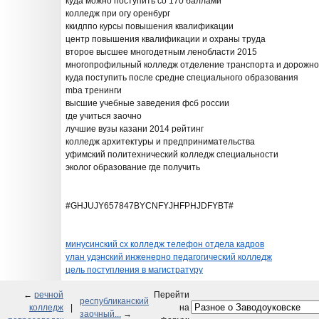
куда можно поступить со 170 баллами
колледж при огу оренбург
ккидппо курсы повышения квалификации
центр повышения квалификации и охраны труда
второе высшее многодетным ленобласти 2015
многопрофильный колледж отделение транспорта и дорожно
куда поступить после средне специального образования
mba тренинги
высшие учебные заведения фсб россии
где учиться заочно
лучшие вузы казани 2014 рейтинг
колледж архитектуры и предпринимательства
уфимский политехнический колледж специальности
эколог образование где получить
#GHJUJY657847BYCNFYJHFPHJDFYBT#
минусинский сх колледж телефон отдела кадров
улан удэнский инженерно педагогический колледж
цель поступления в магистратуру
←
речной
Перейти
республиканский
колледж
|
на
заочный...
→