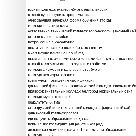
горный колледж екатеринбург специальности
в какой вуз поступить программиста
очно заочная вечерняя форма обучения это как
колледж печати москва
естественно технический колледж воронеж официальный сай
второе высшее тамбов
потребление образование
институт дистанционного образования тгу
в чем можно пойти на новый год
промышленно экономический колледж барнаул специальнос
в какой колледж можно поступить с тройками
колледжа искусств и культуры петербурга
колледж культуры воронеж
крым курсы повышения квалификации
гуо минский финансово экономический колледж проходные б
правоохранительный колледж белгород официальный сайт
колледж мусоргского спб
факультеты битма
старорусский политехнический колледж официальный сайт
финансовый колледж ростов
где получить образование педагога
повышение квалификации работников ржд
дворянские девушки в начале 19в получали образование
колледж давай