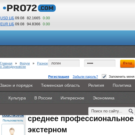
USD ЦБ
09.08
82.1665
0.00
EUR ЦБ
09.08
94.8366
0.00
04
15
По Гринвичу (GMT +5)
Главная
»
Форум
»
Разное
о Заводоуковске
Регистрация
Забыли пароль?
Запомнить меня
среднее профессиональное образование
Закон и порядок
Тюменская область
Религия
Политика
Главная
Новости
Объявления
КНИГИ
ВестиNet
экстерном
Культура
В России
Интересное
Экономика
Каталоги
9PS
Прочее
#1
- 19 августа 2015, среда
oblachkovoe
среднее профессиональное
Пользователь
экстерном