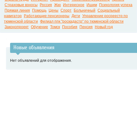
Страховые взносы
Россия
Жкх
Интересное
Ишим
Психология успеха
Прямая линия
Помощь
Цены
Спорт
Больничный
Социальный
навигатор
Работающие пенсионеры
Дети
Управление росреестр по
тюменской области
Филиал ппк "роскадастр" по тюменской области
Законопроект
Обучение
Томск
Пособия
Пенсия
Новый год
Новые объявления
Нет объявлений для отображения.