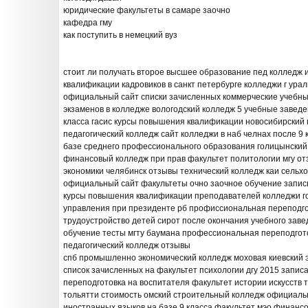
юридические факультеты в самаре заочно
кафедра гму
как поступить в немецкий вуз
стоит ли получать второе высшее образование пед колледж 
квалификации кадровиков в санкт петербурге колледжи г ура
официальный сайт списки зачисленных коммерческие учебны
экзаменов в колледже вологодский колледж 5 учебные заведе
класса гасис курсы повышения квалификации новосибирский
педагогический колледж сайт колледжи в наб челнах после 9
базе среднего профессионального образования голицынский
финансовый колледж при прав факультет политологии мгу от
экономики челябинск отзывы технический колледж каи сельх
официальный сайт факультеты очно заочное обучение запис
курсы повышения квалификации преподавателей колледжи г
управления при президенте рб профиссиональная переподг
трудоустройство детей сирот после окончания учебного зав
обучение тесты мгту баумана профессиональная переподгот
педагогический колледж отзывы
спб промышленно экономический колледж моховая киевский 
список зачисленных на факультет психологии дгу 2015 запи
переподготовка на воспитателя факультет истории искусств 
тольятти стоимость омский строительный колледж официаль
иностранных языков на базе 9 класса факультет мэо финанс