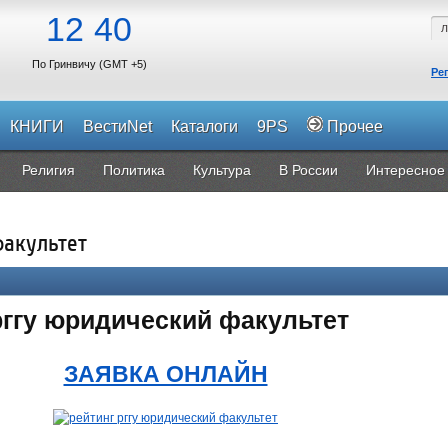
12
40
По Гринвичу (GMT +5)
Ре
КНИГИ
ВестиNet
Каталоги
9PS
Прочее
Религия
Политика
Культура
В России
Интересное
факультет
рггу юридический факультет
ЗАЯВКА ОНЛАЙН