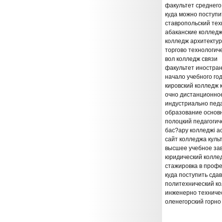
факультет среднег
куда можно поступи
ставропольский тех
абаканские колледж
колледж архитектур
торгово технологич
вол колледж связи
факультет иностран
начало учебного го
кировский колледж
очно дистанционное
индустриально пед
образование основ
полоцкий педагоги
бас?ару колледжі а
сайт колледжа куль
высшее учебное за
юридический колле
стажировка в проф
куда поступить сдав
политехнический ко
инженерно техничес
оленегорский горн