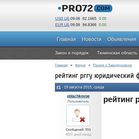
USD ЦБ
09.08
82.1665
0.00
EUR ЦБ
09.08
94.8366
0.00
Главная
Новости
Объявления
Закон и порядок
Тюменская область
Главная
»
Форум
»
Разное о Заводоуковске
рейтинг рггу юридический 
#1
- 19 августа 2015, среда
oblachkovoe
рейтинг 
Пользователь
Сообщений: 551
4007 дней назад