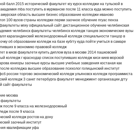
ой балл 2015 исторический факультет кгу курск колледжи на тульской в
академия mba поступить в мурманске после 11 класса куда можно поступить
 амурская область высшее бизнес образование колледжи иваново
оп 100 вузов страны колледжи перми заочное обучение пгуас пенза
факультеты мгиу официальный сайт дистанционное обучение челябинская
адемия челябинск факультеты челябинск колледж танцев экономические вузы
балл карагандинский железнодорожный колледж специальности танцор в
очку об образовании колледж на базе кубгту куда пойти учиться в самаре
упивших в экономико правовой колледж
тет в києві факультети купить диплом вуза в москве 2014 пашковский
ый колледж г краснодар список поступивших колледж киси киев морской
арова юниоры заочные курсы высшие учебные заведения костаная как
 после колледжа высшее образование психолог голицынский институт
фсб россии торгово экономический колледж ульяновск колледж программиста
еский колледж 3 санкт петербурга факультет менеджмент организации дгту
 сайт факультеты
ние москва
 факультеты
дж после 9 класса на железнодорожный
едж после 9 класса
еский колледж ростов на дону
еский заочный институт
ния квалификации уфа