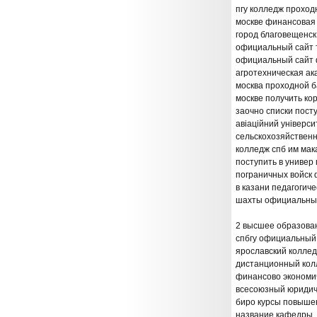
пгу колледж проходн
москве финансовая 
город благовещенск
официальный сайт т
официальный сайт 
агротехническая ак
москва проходной 
москве получить кор
заочно списки пост
авіаційний універси
сельскохозяйственн
колледж спб им мак
поступить в универ
пограничных войск 
в казани педагогич
шахты официальный
2 высшее образова
спбгу официальный
ярославский колле
дистанционный колл
финансово экономич
всесоюзный юридич
биро курсы повыше
название кафедры