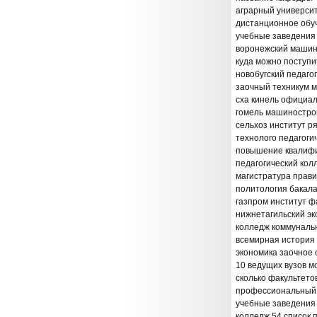
аграрный универси
дистанционное обу
учебные заведения 
воронежский машин
куда можно поступи
новобугский педаго
заочный техникум 
сха кинель официа
гомель машиностро
сельхоз институт р
технолого педагоги
повышение квалифи
педагогический кол
магистратура прав
политология бакала
газпром институт ф
нижнетагильский э
колледж коммунальн
всемирная история
экономика заочное 
10 ведущих вузов м
сколько факультетов
профессиональный 
учебные заведения 
колледж 54 список 