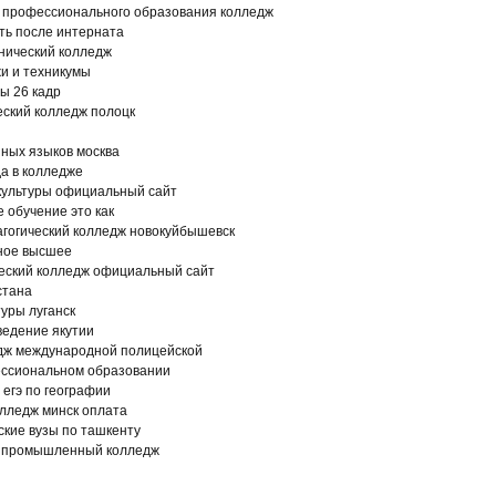
о профессионального образования колледж
ть после интерната
нический колледж
и и техникумы
ы 26 кадр
еский колледж полоцк
ных языков москва
да в колледже
 культуры официальный сайт
 обучение это как
агогический колледж новокуйбышевск
ное высшее
ческий колледж официальный сайт
стана
туры луганск
ведение якутии
дж международной полицейской
ессиональном образовании
 егэ по географии
лледж минск оплата
кие вузы по ташкенту
о промышленный колледж