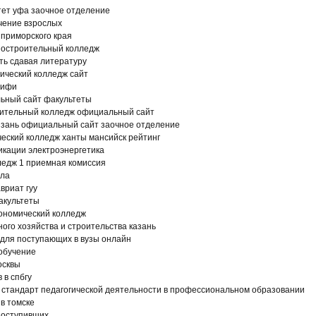
тет уфа заочное отделение
чение взрослых
приморского края
остроительный колледж
ть сдавая литературу
гический колледж сайт
мифи
льный сайт факультеты
ительный колледж официальный сайт
язань официальный сайт заочное отделение
ческий колледж ханты мансийск рейтинг
кации электроэнергетика
ледж 1 приемная комиссия
ила
вриат гуу
акультеты
кономический колледж
ого хозяйства и строительства казань
 для поступающих в вузы онлайн
обучение
осквы
 в спбгу
стандарт педагогической деятельности в профессиональном образовании
в томске
поступивших