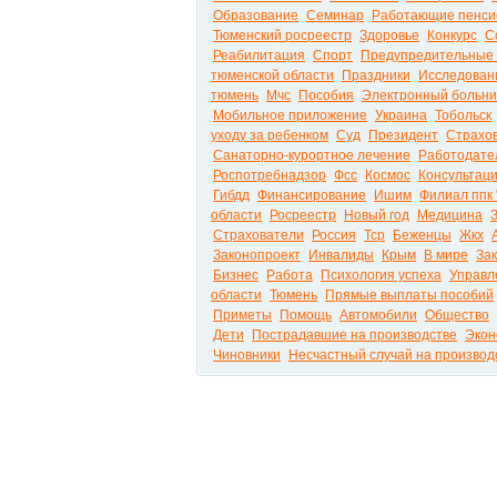
Образование
Семинар
Работающие пенс
Тюменский росреестр
Здоровье
Конкурс
С
Реабилитация
Спорт
Предупредительные
тюменской области
Праздники
Исследован
тюмень
Мчс
Пособия
Электронный больн
Мобильное приложение
Украина
Тобольск
уходу за ребенком
Суд
Президент
Страхо
Санаторно-курортное лечение
Работодате
Роспотребнадзор
Фсс
Космос
Консультац
Гибдд
Финансирование
Ишим
Филиал ппк 
области
Росреестр
Новый год
Медицина
Страхователи
Россия
Тср
Беженцы
Жкх
Законопроект
Инвалиды
Крым
В мире
За
Бизнес
Работа
Психология успеха
Управл
области
Тюмень
Прямые выплаты пособий
Приметы
Помощь
Автомобили
Общество
Дети
Пострадавшие на производстве
Экон
Чиновники
Несчастный случай на производ