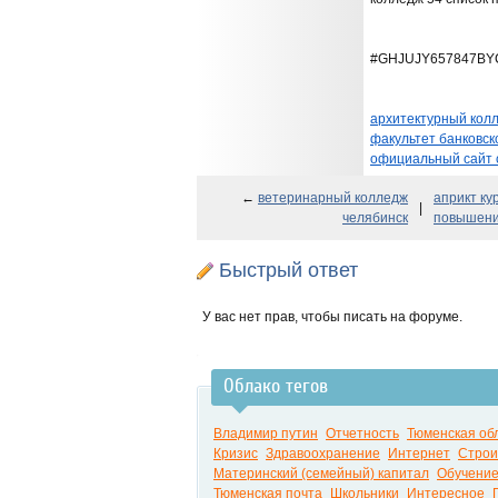
#GHJUJY657847BY
архитектурный колл
факультет банковск
официальный сайт 
←
ветеринарный колледж
априкт ку
|
челябинск
повышения
Быстрый ответ
У вас нет прав, чтобы писать на форуме.
Облако тегов
Владимир путин
Отчетность
Тюменская об
Кризис
Здравоохранение
Интернет
Строи
Материнский (семейный) капитал
Обучени
Тюменская почта
Школьники
Интересное