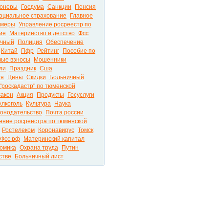
ионеры
Госдума
Санкции
Пенсия
оциальное страхование
Главное
 меры
Управление росреестр по
ие
Материнство и детство
Фсс
ичный
Полиция
Обеспечение
Китай
Пфр
Рейтинг
Пособие по
вые взносы
Мошенники
ли
Праздник
Сша
ия
Цены
Скидки
Больничный
"роскадастр" по тюменской
Закон
Акция
Продукты
Госуслуги
Алкоголь
Культура
Наука
конодательство
Почта россии
ение росреестра по тюменской
Ростелеком
Коронавирус
Томск
Фсс рф
Материнский капитал
омика
Охрана труда
Путин
стве
Больничный лист