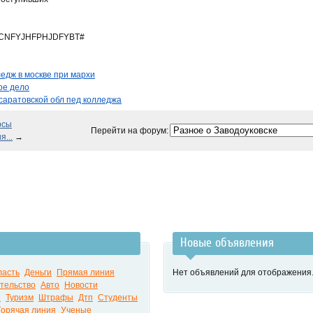
CNFYJHFPHJDFYBT#
едж в москве при мархи
ое дело
саратовской обл пед колледжа
рсы
Перейти на форум:
...
→
Новые объявления
ласть
Деньги
Прямая линия
Нет объявлений для отображения
тельство
Авто
Новости
е
Туризм
Штрафы
Дтп
Студенты
Горячая линия
Ученые