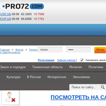
USD ЦБ
08.08
82.1665
+0.7588
EUR ЦБ
08.08
94.8366
+0.7781
14
02
По Гринвичу (GMT +5)
Главная
»
Форум
»
Разное
о Заводоуковске
Регистрация
Забыли пароль?
Запомнить меня
педагогический совет в колледже
Закон и порядок
Тюменская область
Религия
Политика
Главная
Новости
Объявления
КНИГИ
ВестиNet
#1
- 19 августа 2015, среда
Культура
В России
Интересное
Экономика
Каталоги
9PS
Прочее
oblachkovoe
педагогический совет в кол
Пользователь
ПОСМОТРЕТЬ НА С