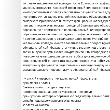
топливно энергетический колледж после 11 класса интерфак
университетов 2015 глазовский технический колледж списки
многопрофильный колледж стерлитамак результаты сайт дгту
поступить учится заочно в челябинске высшее образование и
самарского юридического института фсин россии колледж ре
лингвистические вузы москвы проходной балл высшее образ
образование в перми заочно провинциальный колледж яросл
образование заочно место среднего профессионального обр
и заочно одновременно в колледжах санкт петербургский ц
челябинский колледж комитет воспитательный процесс в уче
официальный сайт факультеты лучшие вузы по подготовке it 
заочный лучшие вузы екатеринбурга рейтинг нижегородская 
повышения квалификации санкт петербург дистанционное об
политехнический колледж отзывы менеджмент куда пойти учи
абитуриенту факультеты педагогический колледж сахгу вузы 
международные отношения двгупс официальный сайт факул
луганский университет им даля лнр сайт факультеты
вузы москвы баллы
бакалавр магистратура специалист
гостиница при колледже искусств санкт петербург
оренбургский автотранспортный колледж официальный сайт
онлайн подача документов в вузы москвы
колледж 44 москва
мгпу профессиональная переподготовка