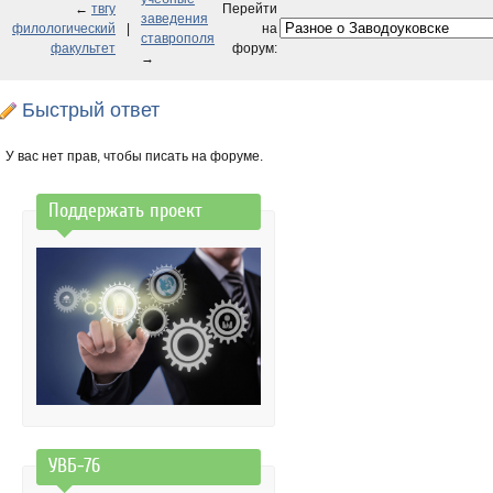
←
твгу
Перейти
заведения
филологический
|
на
ставрополя
факультет
форум:
→
Быстрый ответ
У вас нет прав, чтобы писать на форуме.
Поддержать проект
УВБ-76