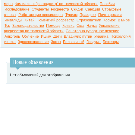
меры
Филиал ппк "роскадастр" по тюменской области
Пособия
Исследование
Студенты
Росреестр
Скидки
Санкции
Страховые
взносы
Работающие пенсионеры
Туризм
Праздник
Почта россии
Инвалиды
Китай
Тюменский росреестр
Страхователи
Космос
В мире
Тср
Законодательство
Помощь
Кризис
Сша
Наука
Управление
росреестра по тюменской области
Санаторно-курортное лечение
Алкоголь
Обучение
Ишим
Дети
Владимир путин
Украина
Психология
успеха
Здравоохранение
Закон
Больничный
Госдума
Беженцы
Новые объявления
Нет объявлений для отображения.