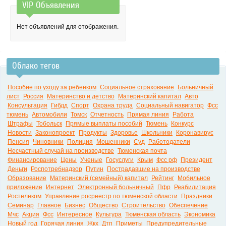
VIP Объявления
0:00
Нет объявлений для отображения.
Облако тегов
Пособие по уходу за ребенком
Социальное страхование
Больничный
лист
Россия
Материнство и детство
Материнский капитал
Авто
Консультация
Гибдд
Спорт
Охрана труда
Социальный навигатор
Фсс
тюмень
Автомобили
Томск
Отчетность
Прямая линия
Работа
Штрафы
Тобольск
Прямые выплаты пособий
Тюмень
Конкурс
Новости
Законопроект
Продукты
Здоровье
Школьники
Коронавирус
Пенсия
Чиновники
Полиция
Мошенники
Суд
Работодатели
Несчастный случай на производстве
Тюменская почта
Финансирование
Цены
Ученые
Госуслуги
Крым
Фсс рф
Президент
Деньги
Роспотребнадзор
Путин
Пострадавшие на производстве
Образование
Материнский (семейный) капитал
Рейтинг
Мобильное
приложение
Интернет
Электронный больничный
Пфр
Реабилитация
Ростелеком
Управление росреестр по тюменской области
Праздники
Семинар
Главное
Бизнес
Общество
Строительство
Обеспечение
Мчс
Акция
Фсс
Интересное
Культура
Тюменская область
Экономика
Новый год
Горячая линия
Жкх
Дтп
Приметы
Предупредительные