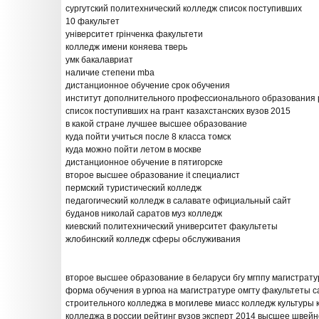
сургутский политехнический колледж список поступивших
10 факультет
університет грінченка факультети
колледж имени коняева тверь
умк бакалавриат
наличие степени mba
дистанционное обучение срок обучения
институт дополнительного профессионального образования
список поступивших на грант казахстанских вузов 2015
в какой стране лучшее высшее образование
куда пойти учиться после 8 класса томск
куда можно пойти летом в москве
дистанционное обучение в пятигорске
второе высшее образование it специалист
пермский туристический колледж
педагогический колледж в салавате официальный сайт
буданов николай саратов муз колледж
киевский политехнический университет факультеты
жлобинский колледж сферы обслуживания
второе высшее образование в беларуси бгу мгппу магистрату
форма обучения в ургюа на магистратуре омгту факультеты с
строительного колледжа в могилеве миасс колледж культуры 
колледжа в россии рейтинг вузов эксперт 2014 высшее швей