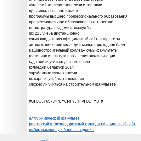
луганский колледж экономики и торговли
вузы москвы на английском
программы высшего профессионального образования
профессиональное образование в татарстане
магистратура академии госслужбы
фз 223 учеба дистанционно
согма владикавказ официальный сайт факультеты
автомеханический колледж в минске проходной балл
машиностроительный колледж сумы факультеты
гостиница института повышения квалификации
куда пойти учиться девочке после
колледжи беларуси 2014
зарубежные вузы в россии
пожарные учебные заведения
сложно ли учиться на строительном факультете
#GHJUJY657847BYCNFYJHFPHJDFYBT#
алтгу химический факультет
ростовский железнодорожный колледж официальный сайт
выбор высшего учебного заведения
учебные