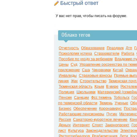
Быстрый ответ
У вас нет прав, чтобы писать на форуме.
Облако тегов
Отчетность
Образование
Праздник
Дтп
Г
Психология успеха
Страхователи
Работа
Пособие по уходу за ребенком
Владимир п
Цены
Суд
Управление росреестра по тюме
приложение
Сша
Чиновники
Китай
Охран
Инвалиды
Страховые взносы
Прямые вып
линия
Жкх
Строительство
Тюменская почт
Тюменская область
Крым
В мире
Ростелек
Полиция
Школьники
Материнский (семейн
Пенсия
Санкции
Фсс тюмень
Тобольск
Го
по тюменской области
Тюмень
Ученые
Обу
Бизнес
Обеспечение
Коронавирус
Постра
Работающие пенсионеры
Путин
Материнс
Россия
Санаторно-курортное лечение
Кон
Деньги
Интернет
Спорт
Законопроект
Го
лист
Культура
Законодательство
Электрон
Роспотребнадзор
Реабилитация
Дети
Кос