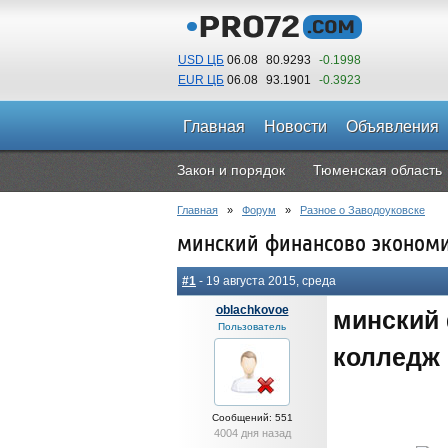
USD ЦБ
06.08
80.9293
-0.1998
EUR ЦБ
06.08
93.1901
-0.3923
Главная
Новости
Объявления
Закон и порядок
Тюменская область
Главная
»
Форум
»
Разное о Заводоуковске
минский финансово экономи
#1
- 19 августа 2015, среда
oblachkovoe
минский
Пользователь
колледж 
Сообщений: 551
4004 дня назад