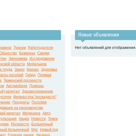
Новые объявления
лавное
Туризм
Работодатели
Нет объявлений для отображения
Общество
Беженцы
Скидки
утин
Экономика
Исследование
нской области
Мобильное
а труда
Закон
Кризис
Здоровье
латы пособий
Гибдд
Прямая
а
Тюменский росреестр
ом
Автомобили
Помощь
ый) капитал
Здравоохранение
суслуги
Филиал ппк "роскадастр"
чение
Продукты
Пособия
давшие на производстве
кий капитал
Медицина
Авто
сультация
Акция
Новости
Томск
сдума
Росреестр
Больничный
ный больничный
Мчс
Новый год
мос
Горячая линия
Украина