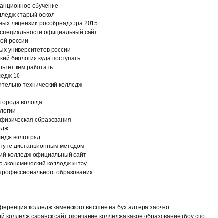
танционное обучение
лледж старый оскол
нных лицензии рособрнадзора 2015
и специальности официальный сайт
кой россии
ых университетов россии
ский биология куда поступать
ьтет кем работать
ледж 10
ительно технический колледж
города вологда
ологии
физическая образования
едж
ледж волгоград
титуте дистанционным методом
кий колледж официальный сайт
о экономический колледж кнтэу
профессионального образования
ференция колледж каменского высшее на бухгалтера заочно
й колледж саранск сайт окончание колледжа какое образование гбоу спо