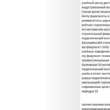
учебный центр дис
индустриальный ко
списки вузов лише
белгу факультеты 
университеты царс
рейтинг строительн
егэ математика рус
строительный факул
педагогический кол
бугульминский стро
юр факультет спбгу
учебные заведения 
лгу факультет псих
профессиональная 
балковская 54 колл
педагогический кол
учеба в полит инс
шарья педагогичес
хмельницкий торгов
современные цели 
кафедра 32
заочно научная кон
электромеханически