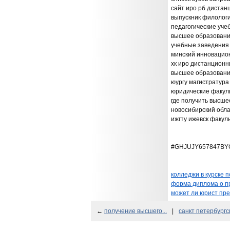
сайт иро рб диста
выпускник филологи
педагогические уче
высшее образование
учебные заведения
минский инновацио
хк иро дистанционн
высшее образовани
юургу магистратур
юридические факуль
где получить высше
новосибирский обла
ижгту ижевск факул
#GHJUJY657847BY
колледжи в курске п
форма диплома о п
может ли юрист пре
←
получение высшего...
|
санкт петербургск