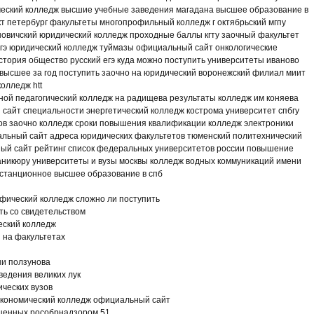
ческий колледж высшие учебные заведения магадана высшее образование в
кт петербург факультеты многопрофильный колледж г октябрьский мгпу
новичский юридический колледж проходные баллы кгту заочный факультет
 егэ юридический колледж туймазы официальный сайт онкологические
стория общество русский егэ куда можно поступить университеты иваново
высшее за год поступить заочно на юридический воронежский филиал миит
олледж htt
ной педагогический колледж на радищева результаты колледж им коняева
сайт специальности энергетический колледж кострома университет спбгу
ов заочно колледж сроки повышения квалификации колледж электроники
альный сайт адреса юридических факультетов тюменский политехнический
ый сайт рейтинг список федеральных университетов россии повышение
аникюру университеты и вузы москвы колледж водных коммуникаций имени
истанционное высшее образование в спб
фический колледж сложно ли поступить
ть со свидетельством
еский колледж
 на факультетах
ни ползунова
едения великих лук
ических вузов
 экономический колледж официальный сайт
ещенных рособрнадзором 51