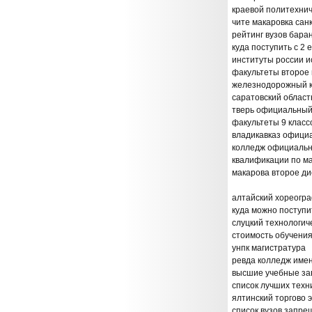
краевой политехни
чите макаровка сан
рейтинг вузов бара
куда поступить с 2
институты россии и
факультеты второе 
железнодорожный к
саратовский област
тверь официальный 
факультеты 9 класс
владикавказ офици
колледж официальн
квалификации по м
макарова второе д
алтайский хореогра
куда можно поступи
слуцкий технологич
стоимость обучения
унпк магистратура
ревда колледж име
высшие учебные зав
список лучших техн
ялтинский торгово
список вузов запр