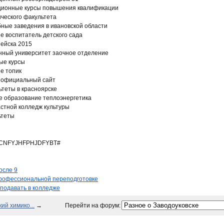
нционные курсы повышения квалификации
ческого факультета
бные заведения в ивановской области
 воспитатель детского сада
 ейска 2015
нный университет заочное отделение
ые курсы
е топик
а официальный сайт
теты в красноярске
е образование теплоэнергетика
стной колледж культуры
ьтеты
CNFYJHFPHJDFYBT#
осле 9
рофессиональной переподготовке
подавать в колледже
ий химико...
→
Перейти на форум: