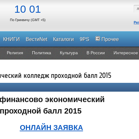
10
01
По Гринвичу (GMT +5)
Ре
КНИГИ
ВестиNet
Каталоги
9PS
Прочее
Религия
Политика
Культура
В России
Интересное
ческий колледж проходной балл 2015
 финансово экономический
проходной балл 2015
ОНЛАЙН ЗАЯВКА