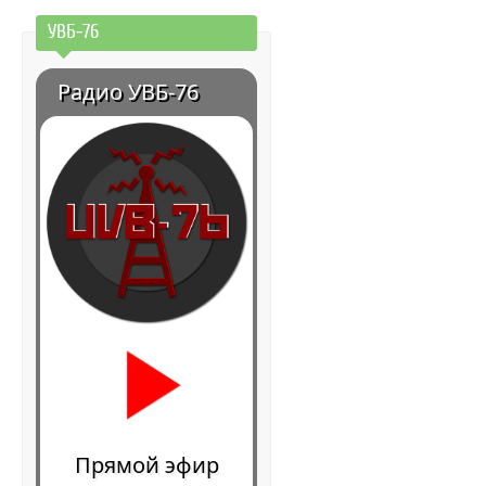
УВБ-76
Радио УВБ-76
Прямой эфир