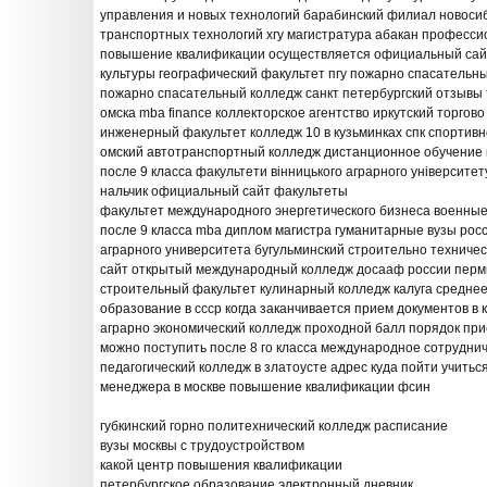
управления и новых технологий барабинский филиал новоси
транспортных технологий хгу магистратура абакан професси
повышение квалификации осуществляется официальный сай
культуры географический факультет пгу пожарно спасательн
пожарно спасательный колледж санкт петербургский отзывы 
омска mba finance коллекторское агентство иркутский торгов
инженерный факультет колледж 10 в кузьминках спк спортивн
омский автотранспортный колледж дистанционное обучение к
после 9 класса факультети вінницького аграрного університе
нальчик официальный сайт факультеты
факультет международного энергетического бизнеса военны
после 9 класса mba диплом магистра гуманитарные вузы росс
аграрного университета бугульминский строительно технич
сайт открытый международный колледж досааф россии пермь
строительный факультет кулинарный колледж калуга средне
образование в ссср когда заканчивается прием документов в
аграрно экономический колледж проходной балл порядок прие
можно поступить после 8 го класса международное сотруднич
педагогический колледж в златоусте адрес куда пойти учитьс
менеджера в москве повышение квалификации фсин
губкинский горно политехнический колледж расписание
вузы москвы с трудоустройством
какой центр повышения квалификации
петербургское образование электронный дневник