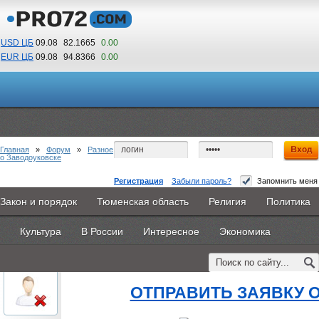
USD ЦБ
09.08
82.1665
0.00
EUR ЦБ
09.08
94.8366
0.00
17
49
По Гринвичу (GMT +5)
Главная
»
Форум
»
Разное
о Заводоуковске
Регистрация
Забыли пароль?
Запомнить меня
тверские колледжи после 9 класса
Закон и порядок
Тюменская область
Религия
Политика
Главная
Новости
Объявления
КНИГИ
ВестиNet
#1
- 19 августа 2015, среда
Культура
В России
Интересное
Экономика
Каталоги
9PS
Прочее
oblachkovoe
тверские колледжи после 9 
Пользователь
ОТПРАВИТЬ ЗАЯВКУ 