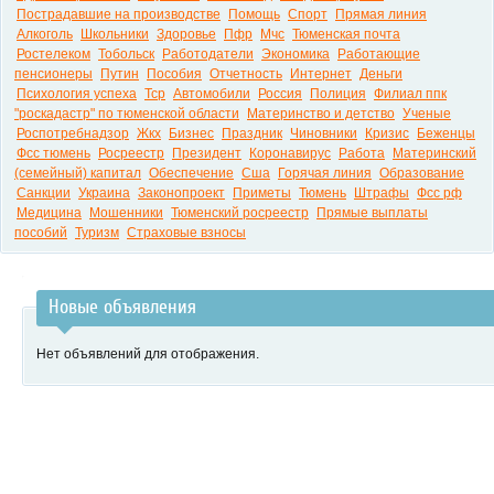
Пострадавшие на производстве
Помощь
Спорт
Прямая линия
Алкоголь
Школьники
Здоровье
Пфр
Мчс
Тюменская почта
Ростелеком
Тобольск
Работодатели
Экономика
Работающие
пенсионеры
Путин
Пособия
Отчетность
Интернет
Деньги
Психология успеха
Тср
Автомобили
Россия
Полиция
Филиал ппк
"роскадастр" по тюменской области
Материнство и детство
Ученые
Роспотребнадзор
Жкх
Бизнес
Праздник
Чиновники
Кризис
Беженцы
Фсс тюмень
Росреестр
Президент
Коронавирус
Работа
Материнский
(семейный) капитал
Обеспечение
Сша
Горячая линия
Образование
Санкции
Украина
Законопроект
Приметы
Тюмень
Штрафы
Фсс рф
Медицина
Мошенники
Тюменский росреестр
Прямые выплаты
пособий
Туризм
Страховые взносы
Новые объявления
Нет объявлений для отображения.