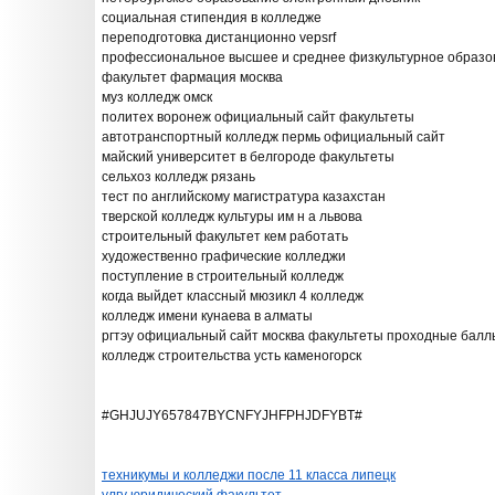
социальная стипендия в колледже
переподготовка дистанционно vepsrf
профессиональное высшее и среднее физкультурное образо
факультет фармация москва
муз колледж омск
политех воронеж официальный сайт факультеты
автотранспортный колледж пермь официальный сайт
майский университет в белгороде факультеты
сельхоз колледж рязань
тест по английскому магистратура казахстан
тверской колледж культуры им н а львова
строительный факультет кем работать
художественно графические колледжи
поступление в строительный колледж
когда выйдет классный мюзикл 4 колледж
колледж имени кунаева в алматы
ргтэу официальный сайт москва факультеты проходные балл
колледж строительства усть каменогорск
#GHJUJY657847BYCNFYJHFPHJDFYBT#
техникумы и колледжи после 11 класса липецк