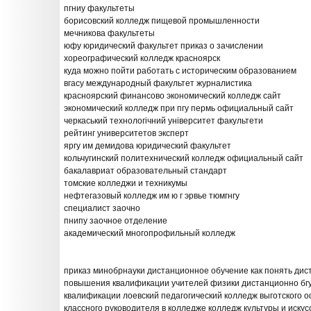
пгниу факультеты
борисовский колледж пищевой промышленности
мечникова факультеты
юфу юридический факультет приказ о зачислении
хореографический колледж красноярск
куда можно пойти работать с историческим образованием
вгасу международный факультет журналистика
красноярский финансово экономический колледж сайт
экономический колледж при пгу пермь официальный сайт
черкаський технологічний університет факультети
рейтинг университетов эксперт
яргу им демидова юридический факультет
кольчугинский политехнический колледж официальный сайт
бакалавриат образовательный стандарт
томские колледжи и техникумы
нефтегазовый колледж им ю г эрвье тюмгнгу
специалист заочно
пнипу заочное отделение
академический многопрофильный колледж
приказ минобрнауки дистанционное обучение как понять дис
повышения квалификации учителей физики дистанционно бг
квалификации лоевский педагогический колледж выготского 
классного руководителя в колледже колледж культуры и искус