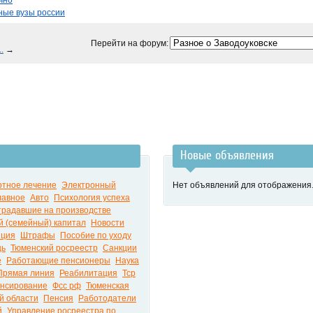
чно
ные вузы россии
Перейти на форум:
.
→
Новые объявления
ртное лечение
Электронный
Нет объявлений для отображения
лавное
Авто
Психология успеха
традавшие на производстве
й (семейный) капитал
Новости
иция
Штрафы
Пособие по уходу
щь
Тюменский росреестр
Санкции
е
Работающие пенсионеры
Наука
Прямая линия
Реабилитация
Тср
нсирование
Фсс рф
Тюменская
й области
Пенсия
Работодатели
й
Управление росреестра по