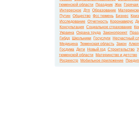
тюменской области
Праздник
Жкх
Горячая
Интересное
Дтп
Образование
Матерински
Путин
Общество
Фсс тюмень
Бизнес
Криз
Исследование
Отчетность
Коронавирус
Д
Консультация
Социальное страхование
Кр
Украина
Охрана труда
Законопроект
Праз
Гибдд
Школьники
Госуслуги
Несчастный сл
Медицина
Тюменская область
Закон
Алког
Госдума
Дети
Новый год
Строительство
У
тюменской области
Материнство и детство
Росреестр
Мобильное приложение
Предуп
Вести.net Все актуальные новости России и м