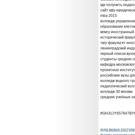
где получить педаг
сайт кфу юридическ
mba 2015
колледж управления
образование клеток
мгмсу иностранный 
исторический факул
твгу факультет ино
ленинградский инду
черный список вузо
студенты средних 
кафедра московског
проектные институт
российские вузы дл
колледж водного тр
педагогический кол
колледж 30 москва
средние учебные з
#GHJUJY657847BY
куда можно поступи