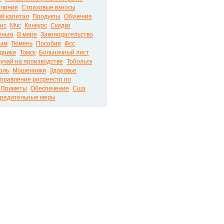
 линия
Страховые взносы
й капитал
Продукты
Обучение
ис
Мчс
Конкурс
Скидки
еньги
В мире
Законодательство
ым
Тюмень
Пособия
Фсс
дники
Томск
Больничный лист
учай на производстве
Тобольск
оль
Мошенники
Здоровье
правление росреестр по
Приметы
Обеспечение
Сша
редительные меры
ира на портале PRO72.RU © 2026
РЕКЛА