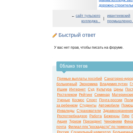
фарма колледж зао
дорожно строитель
←
сайт тульского
ивантеевский
|
колледжа...
промышленно..
Быстрый ответ
У вас нет прав, чтобы писать на форуме.
Облако тегов
Прямые выплаты пособий
Санаторно-куро
больничный
Экономика
Владимир путин
Г
Ишим
Интернет
Суд
Культура
Цены
Пос
Ростелеком
Рейтинг
Семинар
Матерински
Ученые
Космос
Спорт
Почта россии
Пол
за ребенком
Студенты
Автомобили
Помо
Инвалиды
Страхователи
Здравоохранени
Роспотребнадзор
Работа
Беженцы
Пфр
Акция
Туризм
Президент
Чиновники
Фина
почта
Филиал ппк "роскадастр" по тюменско
Россия
Социальный навигатор
Больничны