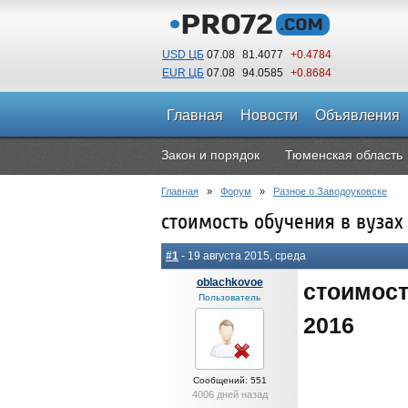
USD ЦБ
07.08
81.4077
+0.4784
EUR ЦБ
07.08
94.0585
+0.8684
Главная
Новости
Объявления
Закон и порядок
Тюменская область
Главная
»
Форум
»
Разное о Заводоуковске
стоимость обучения в вузах
#1
- 19 августа 2015, среда
oblachkovoe
стоимост
Пользователь
2016
Сообщений: 551
4006 дней назад