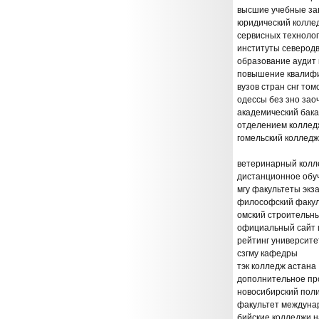
высшие учебные зав
юридический коллед
сервисных технолог
институты северодв
образование аудит 
повышение квалифик
вузов стран снг то
одессы без зно за
академический бака
отделением коллед
гомельский колледж
ветеринарный колл
дистанционное обу
мгу факультеты эк
философский факуль
омский строительн
официальный сайт 
рейтинг университе
сзгму кафедры
тэк колледж астана
дополнительное пр
новосибирский пол
факультет междуна
бийские колледжи н