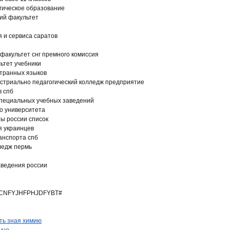
огическое образование
ий факультет
 и сервиса саратов
факультет снг премного комиссия
ьтет учебники
странных языков
стриально педагогический колледж предприятие
в спб
специальных учебных заведений
о университета
ы россии список
я украинцев
анспорта спб
ледж пермь
аведения россии
CNFYJHFPHJDFYBT#
ть зная химию