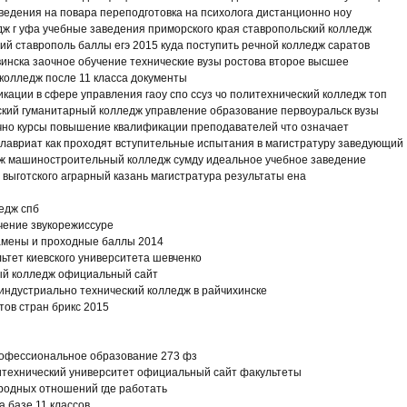
едения на повара переподготовка на психолога дистанционно ноу
ж г уфа учебные заведения приморского края ставропольский колледж
ий ставрополь баллы егэ 2015 куда поступить речной колледж саратов
инска заочное обучение технические вузы ростова второе высшее
колледж после 11 класса документы
ации в сфере управления гаоу спо ссуз чо политехнический колледж топ
мский гуманитарный колледж управление образование первоуральск вузы
очно курсы повышение квалификации преподавателей что означает
лавриат как проходят вступительные испытания в магистратуру заведующий
ж машиностроительный колледж сумду идеальное учебное заведение
 выготского аграрный казань магистратура результаты ена
едж спб
чение звукорежиссуре
замены и проходные баллы 2014
тет киевского университета шевченко
ый колледж официальный сайт
индустриально технический колледж в райчихинске
тов стран брикс 2015
офессиональное образование 273 фз
итехнический университет официальный сайт факультеты
родных отношений где работать
а базе 11 классов