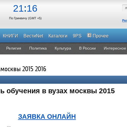
21
16
По Гринвичу (GMT +5)
Ре
КНИГИ
ВестиNet
Каталоги
9PS
Прочее
Религия
Политика
Культура
В России
Интересное
 москвы 2015 2016
ь обучения в вузах москвы 2015
ЗАЯВКА ОНЛАЙН