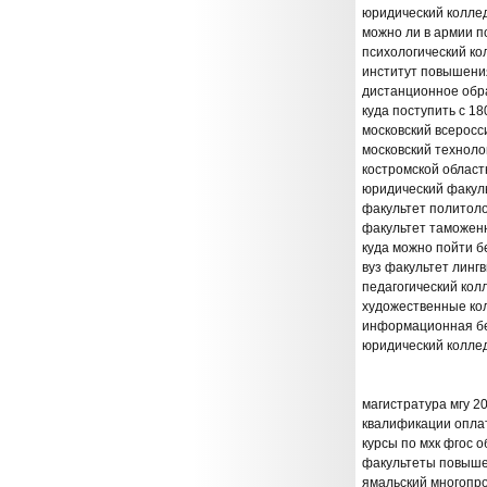
юридический колле
можно ли в армии п
психологический ко
институт повышени
дистанционное обр
куда поступить с 1
московский всеросс
московский техноло
костромской облас
юридический факуль
факультет политол
факультет таможенн
куда можно пойти б
вуз факультет линг
педагогический кол
художественные ко
информационная бе
юридический колле
магистратура мгу 2
квалификации оплат
курсы по мхк фгос 
факультеты повыше
ямальский многопр