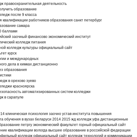
дж правоохранительная деятельность
олучить образование
лледж после 9 класса
я квалификации работников образования санкт петербург
азование самара
80 баллами
ийский заочный финансово экономический институт
гический колледж питания
тной колледж культуры официальный сайт
тет курск
огии и международных
ого дела в химках дистанционно
ез образования
вистики
ледж в орехово зуево
лледжи красноярска
зопасность автоматизированных систем колледжи
дж в сарапуле
014 клиническая психология заочно устав института повышения
а обучения в вузах беларуси 2014 2015 жд колледж уфа дистанционные
образование петргу экономический факультет горный официальный сайт
ние квалификации вологда высшее образование в российской федерации
офильный колледж официальный сайт колледж технологий и коммуникации