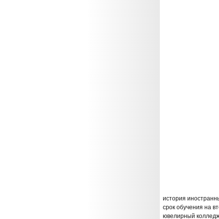
история иностранны
срок обучения на в
ювелирный колледж