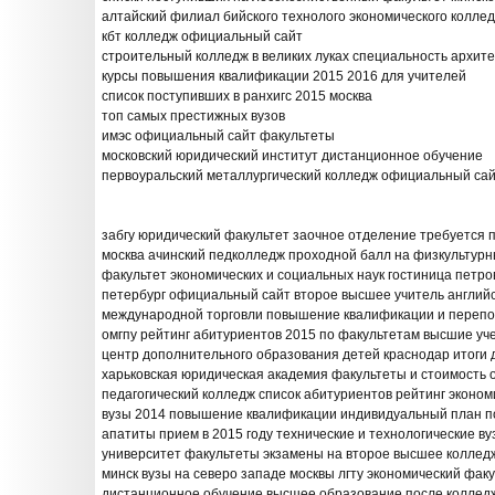
алтайский филиал бийского технолого экономического колле
кбт колледж официальный сайт
строительный колледж в великих луках специальность архит
курсы повышения квалификации 2015 2016 для учителей
список поступивших в ранхигс 2015 москва
топ самых престижных вузов
имэс официальный сайт факультеты
московский юридический институт дистанционное обучение
первоуральский металлургический колледж официальный са
забгу юридический факультет заочное отделение требуется 
москва ачинский педколледж проходной балл на физкультурн
факультет экономических и социальных наук гостиница петро
петербург официальный сайт второе высшее учитель английс
международной торговли повышение квалификации и перепод
омгпу рейтинг абитуриентов 2015 по факультетам высшие уч
центр дополнительного образования детей краснодар итоги
харьковская юридическая академия факультеты и стоимость 
педагогический колледж список абитуриентов рейтинг эконом
вузы 2014 повышение квалификации индивидуальный план п
апатиты прием в 2015 году технические и технологические в
университет факультеты экзамены на второе высшее коллед
минск вузы на северо западе москвы лгту экономический фак
дистанционное обучение высшее образование после колледжа