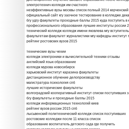
электротехнич колледж им счастного
неэффективные вузы москвы список полный 2014 керченский
официальный сайт кгу заочное тестирование в колледже дек
бгу удгу факультеты проходные баллы 2015 куда поступить в
профессионального образования лучшие институты россии 2
технический колледж колледж имени яковлева мгу вступител
факультетам факультет журналистики мгу кафедры институт
рейтинг ростовских вузов 2015
технические вузы чехии
колледж электроники и вычислительной техники отзывы
английский язык образование
колледж мурова новосибирск
харьковский институт каразина факультеты
дистанционное обучение делопроизводству
магистратура психология спб
лучшие исторические факультеты
волгоградский кооперативный институт списки поступивших 
бгу факультеты и проходные баллы 2015
колледж информационных технологий киев
рейтинг вузов россии 2015 спб
лысьвенский политехнический колледж список поступивших
ростовские колледжи после 11 класса список
образование воспитатель детского сада где получить