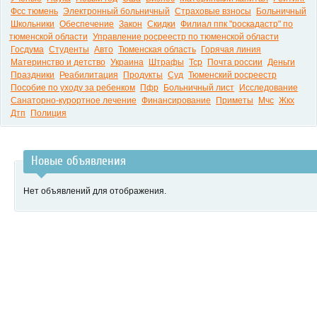
Фсс тюмень
Электронный больничный
Страховые взносы
Больничный
Школьники
Обеспечение
Закон
Скидки
Филиал ппк "роскадастр" по
тюменской области
Управление росреестр по тюменской области
Госдума
Студенты
Авто
Тюменская область
Горячая линия
Материнство и детство
Украина
Штрафы
Тср
Почта россии
Деньги
Праздники
Реабилитация
Продукты
Суд
Тюменский росреестр
Пособие по уходу за ребенком
Пфр
Больничный лист
Исследование
Санаторно-курортное лечение
Финансирование
Приметы
Мчс
Жкх
Дтп
Полиция
Новые объявления
Нет объявлений для отображения.