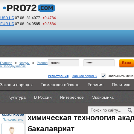
USD ЦБ
07.08
81.4077
+0.4784
EUR ЦБ
07.08
94.0585
+0.8684
16
40
По Гринвичу (GMT +5)
Главная
»
Форум
»
Разное
о Заводоуковске
Регистрация
Забыли пароль?
Запомнить меня
химическая технология академический
Закон и порядок
Тюменская область
Религия
Политика
Главная
Новости
Объявления
КНИГИ
ВестиNet
бакалавриат
Культура
В России
Интересное
Экономика
Каталоги
9PS
Прочее
#1
- 19 августа 2015, среда
oblachkovoe
химическая технология ака
Пользователь
бакалавриат