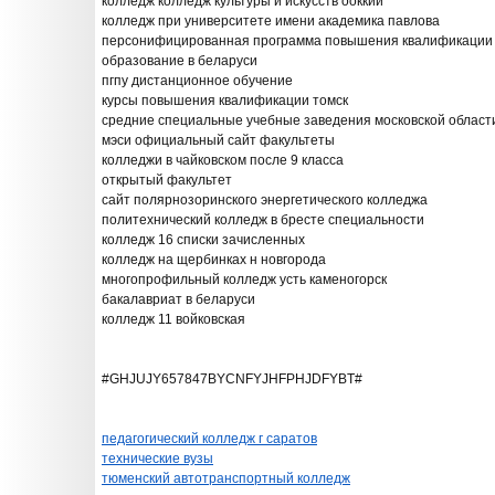
колледж колледж культуры и искусств ооккии
колледж при университете имени академика павлова
персонифицированная программа повышения квалификации 
образование в беларуси
пгпу дистанционное обучение
курсы повышения квалификации томск
средние специальные учебные заведения московской област
мэси официальный сайт факультеты
колледжи в чайковском после 9 класса
открытый факультет
сайт полярнозоринского энергетического колледжа
политехнический колледж в бресте специальности
колледж 16 списки зачисленных
колледж на щербинках н новгорода
многопрофильный колледж усть каменогорск
бакалавриат в беларуси
колледж 11 войковская
#GHJUJY657847BYCNFYJHFPHJDFYBT#
педагогический колледж г саратов
технические вузы
тюменский автотранспортный колледж