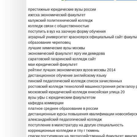
престижные юридические вузы россии
ижгсха экономический факультет
калужский политехнический колледж
колледж связи с общественностью
поступить в вуз на заочную форму обучения
аграрный университет красноярск официальный сайт факуль
образование череповец
лучшие химические вузы москвы
экономический факультет яргу им демидова
саратовский гагаринский колледж сайт
маи юридический факультет
рейтинг лучших экономических вузов москвы 2014
дистанционное обучение английскому языку
пинский педагогический колледж список зачисленных
ростовский колледж технологий машиностроения рктм гапоу 
московский юридический колледж енисейская улица 20
вузы уфы с юридическим факультетом
кафедра коммерции
платное среднее образование в россии
дистанционные курсы повышения квалификации новосибирс
александрийский педагогический колледж
поступление в магистратуру на другую специальность
коррекционные колледжи и тпу г тюмень
списки поступивших на лесохозяйственный факультет минског