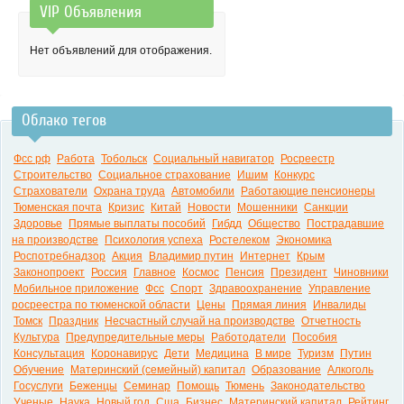
VIP Объявления
0:00
Нет объявлений для отображения.
Облако тегов
Фсс рф
Работа
Тобольск
Социальный навигатор
Росреестр
Строительство
Социальное страхование
Ишим
Конкурс
Страхователи
Охрана труда
Автомобили
Работающие пенсионеры
Тюменская почта
Кризис
Китай
Новости
Мошенники
Санкции
Здоровье
Прямые выплаты пособий
Гибдд
Общество
Пострадавшие
на производстве
Психология успеха
Ростелеком
Экономика
Роспотребнадзор
Акция
Владимир путин
Интернет
Крым
Законопроект
Россия
Главное
Космос
Пенсия
Президент
Чиновники
Мобильное приложение
Фсс
Спорт
Здравоохранение
Управление
росреестра по тюменской области
Цены
Прямая линия
Инвалиды
Томск
Праздник
Несчастный случай на производстве
Отчетность
Культура
Предупредительные меры
Работодатели
Пособия
Консультация
Коронавирус
Дети
Медицина
В мире
Туризм
Путин
Обучение
Материнский (семейный) капитал
Образование
Алкоголь
Госуслуги
Беженцы
Семинар
Помощь
Тюмень
Законодательство
Ученые
Наука
Новый год
Сша
Бизнес
Материнский капитал
Рейтинг