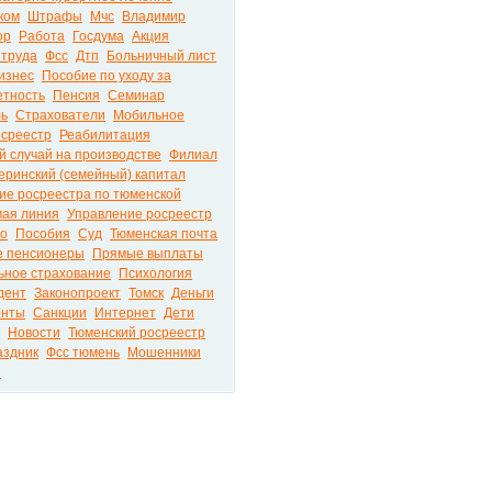
ком
Штрафы
Мчс
Владимир
ор
Работа
Госдума
Акция
 труда
Фсс
Дтп
Больничный лист
изнес
Пособие по уходу за
етность
Пенсия
Семинар
ль
Страхователи
Мобильное
осреестр
Реабилитация
 случай на производстве
Филиал
еринский (семейный) капитал
ие росреестра по тюменской
ая линия
Управление росреестр
то
Пособия
Суд
Тюменская почта
 пенсионеры
Прямые выплаты
ьное страхование
Психология
дент
Законопроект
Томск
Деньги
енты
Санкции
Интернет
Дети
Новости
Тюменский росреестр
аздник
Фсс тюмень
Мошенники
и