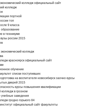
 экономический колледж официальный сайт
кий колледж
ое
икации портной
оссии топ
после 9 класса
 образование
е в техникуме
 вузы россии 2015
ев
 экономический колледж
ква
олледж красноярск официальный сайт
кве
ионное обучение
акультет списки поступивших
подготовка на воспитателя новосибирск заочно курсы
рытых дверей 2015
пасность курсы повышения квалификации
 колледж в грозном
 учебные заведения
лледж гродно горького 84
динститут официальный сайт факультеты