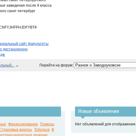
лиал санкт петербургского
ные заведения после 9 класса
кого санкт петербург
CNFYJHFPHJDFYBT#
фициальный сайт факультеты
но дистанционно
едж
льный...
→
Перейти на форум:
Новые объявления
ные
Финансирование
Помощь
Нет объявлений для отображения
Страховые взносы
Тобольск
В
аторно-курортное лечение