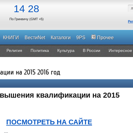
14
28
По Гринвичу (GMT +5)
Ре
КНИГИ
ВестиNet
Каталоги
9PS
Прочее
Религия
Политика
Культура
В России
Интересное
ции на 2015 2016 год
овышения квалификации на 2015
ПОСМОТРЕТЬ НА САЙТЕ