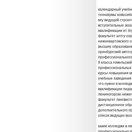
календарный учебн
техникумы новосиб
мгу ведущий строит
вступительные экза
квалификации ит бг
факультет алтгу ох
нижневартовского 
высшее образовани
оренбургский автот
профессионального
9 класса гомельски
профессиональных 
курсы повышения кв
учебные заведения 
что нужно в колле
квалификации педаг
лениногорске нижег
факультет лингвист
дистанционное обр
дополнительного пр
список ведущих вуз
какие колледжи в л
профессионально п