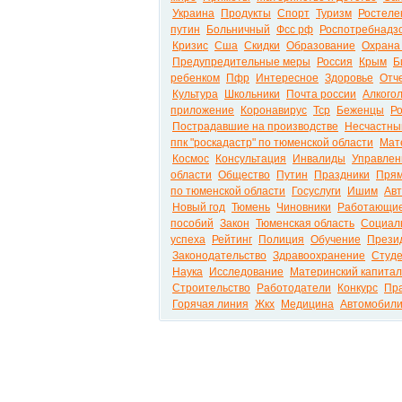
Украина
Продукты
Спорт
Туризм
Ростеле
путин
Больничный
Фсс рф
Роспотребнадз
Кризис
Сша
Скидки
Образование
Охрана
Предупредительные меры
Россия
Крым
Б
ребенком
Пфр
Интересное
Здоровье
Отч
Культура
Школьники
Почта россии
Алкого
приложение
Коронавирус
Тср
Беженцы
Р
Пострадавшие на производстве
Несчастный
ппк "роскадастр" по тюменской области
Мат
Космос
Консультация
Инвалиды
Управлен
области
Общество
Путин
Праздники
Прям
по тюменской области
Госуслуги
Ишим
Ав
Новый год
Тюмень
Чиновники
Работающие
пособий
Закон
Тюменская область
Социал
успеха
Рейтинг
Полиция
Обучение
Прези
Законодательство
Здравоохранение
Студ
Наука
Исследование
Материнский капитал
Строительство
Работодатели
Конкурс
Пр
Горячая линия
Жкх
Медицина
Автомобил