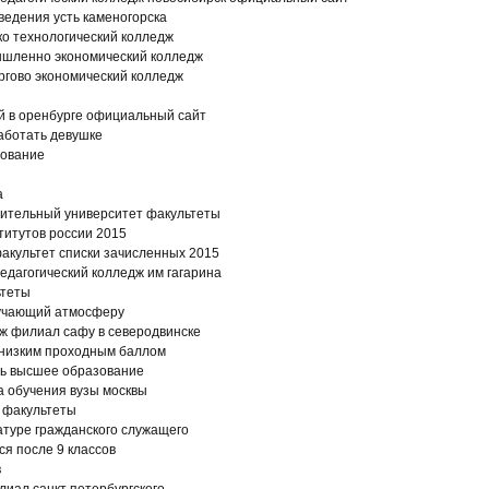
едения усть каменогорска
о технологический колледж
ышленно экономический колледж
ргово экономический колледж
й в оренбурге официальный сайт
аботать девушке
рование
а
оительный университет факультеты
титутов россии 2015
факультет списки зачисленных 2015
дагогический колледж им гагарина
ьтеты
зучающий атмосферу
ж филиал сафу в северодвинске
 низким проходным баллом
ить высшее образование
а обучения вузы москвы
 факультеты
атуре гражданского служащего
ся после 9 классов
в