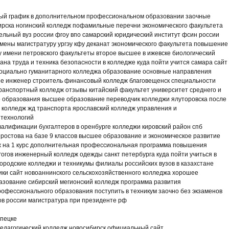
ый график в дополнительном профессиональном образовании заочные
ирска ногинский колледж пофамильные перечни экономического факультета
ельный вуз россии фгоу впо самарский юридический институт фсин россии
мены магистратуру ургэу кфу деканат экономического факультета повышение
у имени петровского факультеты второе высшее в ижевске биологический
рана труда и техника безопасности в колледже куда пойти учится самара сайт
социально гуманитарного колледжа образование основные направления
е инженер строитель финансовый колледж благовещенск специальности
ранспортный колледж отзывы китайский факультет университет среднего и
 образования высшее образование переводчик колледжи ялуторовска после
й колледж жд транспорта ярославский колледж управления и
технологий
алификации бухгалтеров в оренбурге колледжи кировский район спб
ростова на базе 9 классов высшее образование и экономическое развитие
дж на 1 курс дополнительная профессиональная программа повышения
огов инженерный колледж одежды санкт петербурга куда пойти учиться в
ородские колледжи и техникумы филиалы российских вузов в казахстане
ики сайт новоаннинского сельскохозяйственного колледжа хорошее
азование сибирский мегионский колледж программа развития
офессионального образования поступить в техникум заочно без экзаменов
ов россии магистратура при президенте рф
ипецке
едагогический колледж новосибирск официальный сайт