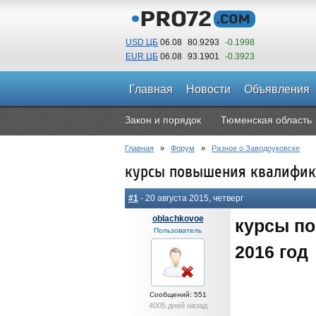
USD ЦБ
06.08
80.9293
-0.1998
EUR ЦБ
06.08
93.1901
-0.3923
Главная
Новости
Объявления
Закон и порядок
Тюменская область
Главная
»
Форум
»
Разное о Заводоуковске
курсы повышения квалифика
#1
- 20 августа 2015, четверг
oblachkovoe
курсы п
Пользователь
2016 год
Сообщений: 551
4005 дней назад