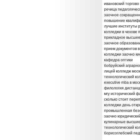
ивановский торгово
речица педагогичес
заочное сокращенн
повышение квалиф
лучшие институты р
колледжи в чехове 
прикладное высшее
заочное образовани
прием документов в
колледжи заочно ки
кафедра оптики
бобруйский аграрно
лицей колледж мос
технологический к
executive mba в мос
филология дистанц
мгу исторический ф
сколько стоит пере
колледжи день отк
промышленная безо
заочно юридический
кулинарные высшие
технологический ко
борисоглебский пе