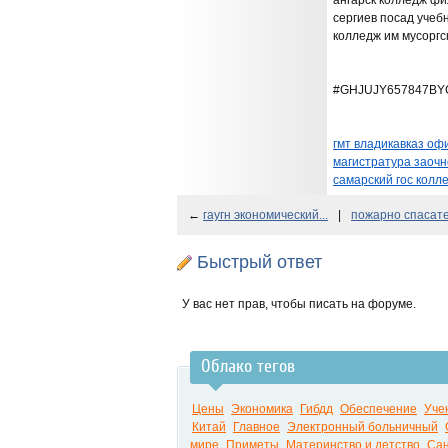
ангарск колледж фи
сергиев посад учеб
колледж им мусоргс
#GHJUJY657847BY
гмт владикавказ о
магистратура заоч
самарский гос колл
←
гаугн экономический...
|
пожарно спасате
Быстрый ответ
У вас нет прав, чтобы писать на форуме.
Облако тегов
Цены
Экономика
Гибдд
Обеспечение
Уче
Китай
Главное
Электронный больничный
мире
Приметы
Материнство и детство
Сан