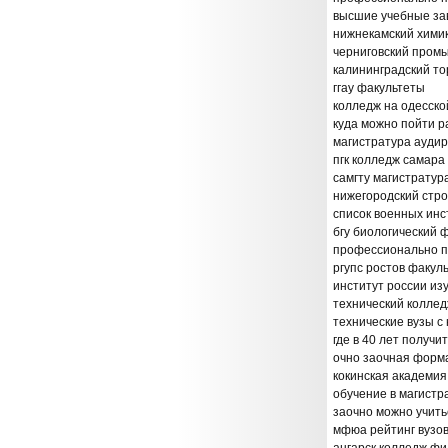
высшие учебные зав
нижнекамский химик
черниговский пром
калининградский то
ггау факультеты
колледж на одесско
куда можно пойти р
магистратура ауди
пгк колледж самара
самгту магистратур
нижегородский стр
список военных инс
бгу биологический 
профессионально пе
ргупс ростов факул
институт россии и
технический коллед
технические вузы с
где в 40 лет получ
очно заочная форм
кокинская академия
обучение в магистр
заочно можно учить
мфюа рейтинг вузо