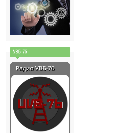
УВБ-76
Радио УВБ-76