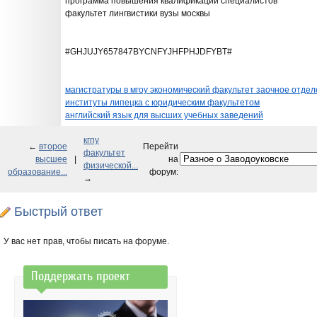
программа повышения квалификации специалистов
факультет лингвистики вузы москвы
#GHJUJY657847BYCNFYJHFPHJDFYBT#
магистратуры в мгоу экономический факультет заочное отде
институты липецка с юридическим факультетом
английский язык для высших учебных заведений
кгпу
←
второе
Перейти
факультет
высшее
|
на
физической...
образование...
форум:
→
Быстрый ответ
У вас нет прав, чтобы писать на форуме.
Поддержать проект