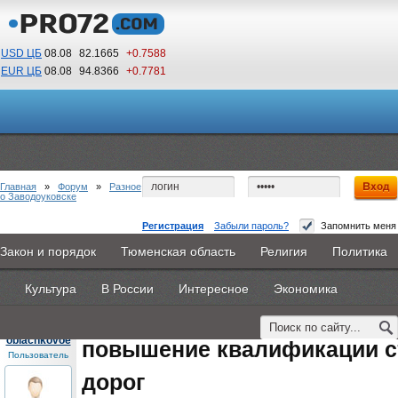
USD ЦБ
08.08
82.1665
+0.7588
EUR ЦБ
08.08
94.8366
+0.7781
08
20
По Гринвичу (GMT +5)
Главная
»
Форум
»
Разное
о Заводоуковске
Регистрация
Забыли пароль?
Запомнить меня
повышение квалификации строительство
Закон и порядок
Тюменская область
Религия
Политика
Главная
Новости
Объявления
КНИГИ
ВестиNet
дорог
Культура
В России
Интересное
Экономика
Каталоги
9PS
Прочее
#1
- 20 августа 2015, четверг
oblachkovoe
повышение квалификации с
Пользователь
дорог