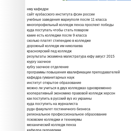
нму кафедри
сайт кузбасского института фсин россии
учебные заведения мариуполя после 11 класса
многопрофильный колледж пенза проспект победы
куда поступать чтобы стать поваром
какие есть колледжи после 9 класса
сколько платят стипендию в колледже
дорожный колледж им николаева
красноярский пед колледж
результаты экзамена магистратура юфу август 2015
юургу заочное
кубгу заочное отделение
программы повышения квалификации преподавателей
кафедра гуманитарных наук
институт открытое образование
можно ли учиться в двух колледжах одновременно
кооперативный экономико правовой колледж херсон
как поступить в русский вуз из украины
куда поступить на журналиста
рудн факультет гостиничного бизнеса
региональное профессиональное образование
псковские колледжи и техникумы
механический колледж пенза
кафедра гидравлики