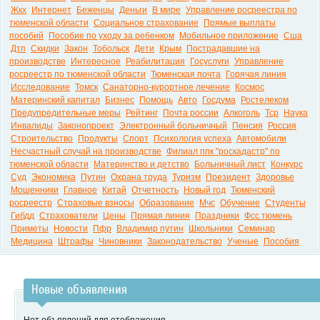
Жкх
Интернет
Беженцы
Деньги
В мире
Управление росреестра по
тюменской области
Социальное страхование
Прямые выплаты
пособий
Пособие по уходу за ребенком
Мобильное приложение
Сша
Дтп
Скидки
Закон
Тобольск
Дети
Крым
Пострадавшие на
производстве
Интересное
Реабилитация
Госуслуги
Управление
росреестр по тюменской области
Тюменская почта
Горячая линия
Исследование
Томск
Санаторно-курортное лечение
Космос
Материнский капитал
Бизнес
Помощь
Авто
Госдума
Ростелеком
Предупредительные меры
Рейтинг
Почта россии
Алкоголь
Тср
Наука
Инвалиды
Законопроект
Электронный больничный
Пенсия
Россия
Строительство
Продукты
Спорт
Психология успеха
Автомобили
Несчастный случай на производстве
Филиал ппк "роскадастр" по
тюменской области
Материнство и детство
Больничный лист
Конкурс
Суд
Экономика
Путин
Охрана труда
Туризм
Президент
Здоровье
Мошенники
Главное
Китай
Отчетность
Новый год
Тюменский
росреестр
Страховые взносы
Образование
Мчс
Обучение
Студенты
Гибдд
Страхователи
Цены
Прямая линия
Праздники
Фсс тюмень
Приметы
Новости
Пфр
Владимир путин
Школьники
Семинар
Медицина
Штрафы
Чиновники
Законодательство
Ученые
Пособия
Новые объявления