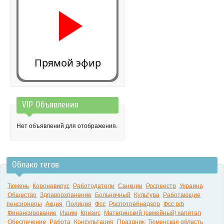
Прямой эфир
VIP Объявления
0:00
Нет объявлений для отображения.
Облако тегов
Тюмень
Коронавирус
Работодатели
Санкции
Росреестр
Украина
Общество
Здравоохранение
Больничный
Культура
Работающие
пенсионеры
Акция
Полиция
Фсс
Роспотребнадзор
Фсс рф
Финансирование
Ишим
Кризис
Материнский (семейный) капитал
Обеспечение
Работа
Консультация
Праздник
Тюменская область