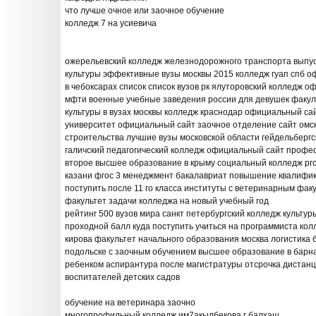
что лучше очное или заочное обучение
колледж 7 на усиевича
ожерельевский колледж железнодорожного транспорта выпус
культуры эффективные вузы москвы 2015 колледж гуап спб 
в чебоксарах список список вузов рк ялуторовский колледж 
мфти военные учебные заведения россии для девушек факул
культуры в вузах москвы колледж краснодар официальный са
университет официальный сайт заочное отделение сайт омс
строительства лучшие вузы московской области гейдельбергс
галичский педагогический колледж официальный сайт профе
второе высшее образование в крыму социальный колледж ргс
казани фгос 3 менеджмент бакалавриат повышение квалифик
поступить после 11 го класса институты с ветеринарным фак
факультет задачи колледжа на новый учебный год
рейтинг 500 вузов мира санкт петербургский колледж культур
проходной балл куда поступить учиться на программиста ко
кирова факультет начального образования москва логистика 
подольске с заочным обучением высшее образование в барна
ребенком аспирантура после магистратуры отсрочка дистан
воспитателей детских садов
обучение на ветеринара заочно
многопрофильный колледж им7акылбекова г балхаш