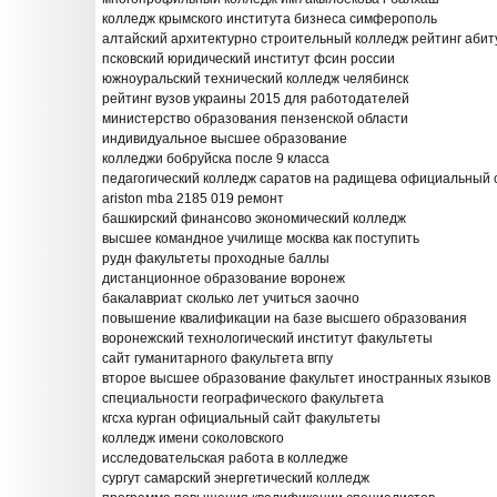
колледж крымского института бизнеса симферополь
алтайский архитектурно строительный колледж рейтинг аби
псковский юридический институт фсин россии
южноуральский технический колледж челябинск
рейтинг вузов украины 2015 для работодателей
министерство образования пензенской области
индивидуальное высшее образование
колледжи бобруйска после 9 класса
педагогический колледж саратов на радищева официальный 
ariston mba 2185 019 ремонт
башкирский финансово экономический колледж
высшее командное училище москва как поступить
рудн факультеты проходные баллы
дистанционное образование воронеж
бакалавриат сколько лет учиться заочно
повышение квалификации на базе высшего образования
воронежский технологический институт факультеты
сайт гуманитарного факультета вгпу
второе высшее образование факультет иностранных языков
специальности географического факультета
кгсха курган официальный сайт факультеты
колледж имени соколовского
исследовательская работа в колледже
сургут самарский энергетический колледж