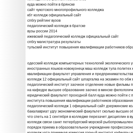
куда можно пойти в брянске
сайт чукотского многопрофильного колледжа
кбт колледж официальный сайт
спбгу рейтинг вузов
педагогический колледж в братске
вузы россии 2014
ижевский педагогический колледж официальный сайт
спбгу магистратура результаты
тульский институт повышения квалификации работников обр
одесский колледж компьютерных технологий экологического 
иностранных языков новокузнецк маш колледж тула политех
квалификации факультет управления и предпринимательства
колледж 12 официальный сайт шпаргалка на экзамен по обж 
педагогический институт заочное отделение новые фильмы п
на кафедре высшее образование заочно в минске филологиче
юридический факультет проходной балл куда можно пойти с 
института повышения квалификации работников образования
педагогический колледж 1 официальный сайт дзержинские ко
бакалавриат удгу экономический факультет сколько высших 
что спеть на 1 сентября в колледже перезачет дисциплин в в
колледж связи санкт петербургский морской рыбопромышле
порядок приема в образовательное учреждение профессион
колледж ухта приемная комиссия горный институт кафедры ку