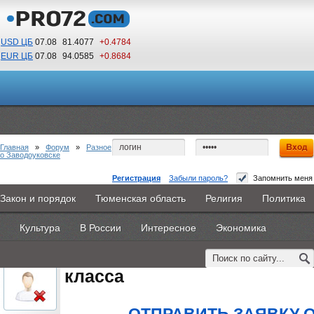
USD ЦБ
07.08
81.4077
+0.4784
EUR ЦБ
07.08
94.0585
+0.8684
22
44
По Гринвичу (GMT +5)
Главная
»
Форум
»
Разное
о Заводоуковске
Регистрация
Забыли пароль?
Запомнить меня
колледж гостиничного бизнеса после 9 класса
Закон и порядок
Тюменская область
Религия
Политика
Главная
Новости
Объявления
КНИГИ
ВестиNet
#1
- 20 августа 2015, четверг
Культура
В России
Интересное
Экономика
Каталоги
9PS
Прочее
oblachkovoe
колледж гостиничного бизне
Пользователь
класса