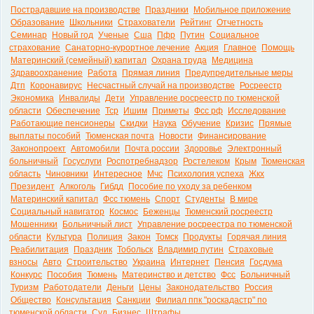
Пострадавшие на производстве
Праздники
Мобильное приложение
Образование
Школьники
Страхователи
Рейтинг
Отчетность
Семинар
Новый год
Ученые
Сша
Пфр
Путин
Социальное
страхование
Санаторно-курортное лечение
Акция
Главное
Помощь
Материнский (семейный) капитал
Охрана труда
Медицина
Здравоохранение
Работа
Прямая линия
Предупредительные меры
Дтп
Коронавирус
Несчастный случай на производстве
Росреестр
Экономика
Инвалиды
Дети
Управление росреестр по тюменской
области
Обеспечение
Тср
Ишим
Приметы
Фсс рф
Исследование
Работающие пенсионеры
Скидки
Наука
Обучение
Кризис
Прямые
выплаты пособий
Тюменская почта
Новости
Финансирование
Законопроект
Автомобили
Почта россии
Здоровье
Электронный
больничный
Госуслуги
Роспотребнадзор
Ростелеком
Крым
Тюменская
область
Чиновники
Интересное
Мчс
Психология успеха
Жкх
Президент
Алкоголь
Гибдд
Пособие по уходу за ребенком
Материнский капитал
Фсс тюмень
Спорт
Студенты
В мире
Социальный навигатор
Космос
Беженцы
Тюменский росреестр
Мошенники
Больничный лист
Управление росреестра по тюменской
области
Культура
Полиция
Закон
Томск
Продукты
Горячая линия
Реабилитация
Праздник
Тобольск
Владимир путин
Страховые
взносы
Авто
Строительство
Украина
Интернет
Пенсия
Госдума
Конкурс
Пособия
Тюмень
Материнство и детство
Фсс
Больничный
Туризм
Работодатели
Деньги
Цены
Законодательство
Россия
Общество
Консультация
Санкции
Филиал ппк "роскадастр" по
тюменской области
Суд
Бизнес
Штрафы