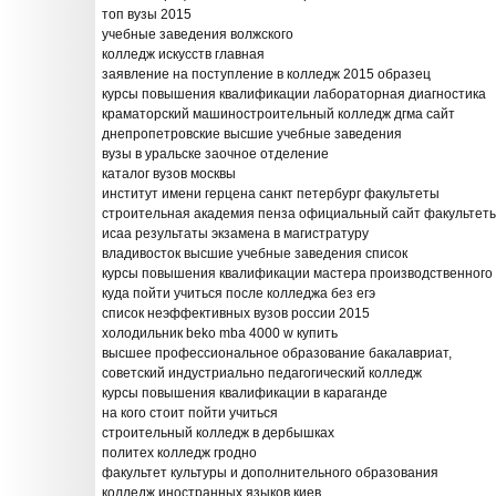
топ вузы 2015
учебные заведения волжского
колледж искусств главная
заявление на поступление в колледж 2015 образец
курсы повышения квалификации лабораторная диагностика
краматорский машиностроительный колледж дгма сайт
днепропетровские высшие учебные заведения
вузы в уральске заочное отделение
каталог вузов москвы
институт имени герцена санкт петербург факультеты
строительная академия пенза официальный сайт факультет
исаа результаты экзамена в магистратуру
владивосток высшие учебные заведения список
курсы повышения квалификации мастера производственного
куда пойти учиться после колледжа без егэ
список неэффективных вузов россии 2015
холодильник beko mba 4000 w купить
высшее профессиональное образование бакалавриат,
советский индустриально педагогический колледж
курсы повышения квалификации в караганде
на кого стоит пойти учиться
строительный колледж в дербышках
политех колледж гродно
факультет культуры и дополнительного образования
колледж иностранных языков киев