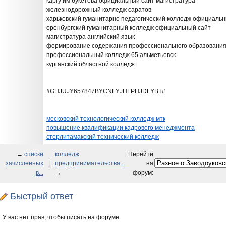
каргу им букетова официальный сайт магистратура
железнодорожный колледж саратов
харьковский гуманитарно педагогический колледж официальн
оренбургский гуманитарный колледж официальный сайт
магистратура английский язык
формирование содержания профессионального образовани
профессиональный колледж 65 альметьевск
курганский областной колледж
#GHJUJY657847BYCNFYJHFPHJDFYBT#
московский технологический колледж мтк
повышение квалификации кадрового менеджмента
стерлитамакский технический колледж
←
списки
колледж
Перейти
зачисленных
|
предпринимательства...
на
в...
→
форум:
Быстрый ответ
У вас нет прав, чтобы писать на форуме.