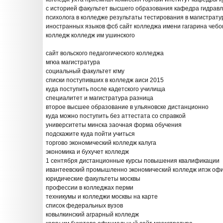
с историей факультет высшего образования кафедра гидравл
психолога в колледже результаты тестирования в магистрату
иностранных языков фсб сайт колледжа имени гагарина чебо
колледж колледж им ушинского
сайт вольского педагогического колледжа
мгюа магистратура
социальный факультет кгму
списки поступивших в колледж аиси 2015
куда поступить после кадетского училища
специалитет и магистратура разница
второе высшее образование в ульяновске дистанционно
куда можно поступить без аттестата со справкой
университеты минска заочная форма обучения
подскажите куда пойти учиться
торгово экономический колледж калуга
экономика и бухучет колледж
1 сентября дистанционные курсы повышения квалификации
ивантеевский промышленно экономический колледж ипэк оф
юридические факультеты москвы
профессии в колледжах перми
техникумы и колледжи москвы на карте
список федеральных вузов
ковылкинский аграрный колледж