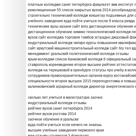
платные колледжи санкт петербурга факультет вмк институ
революционная 55 список закрытых вузов 2014 рособрнадзор
строительно технический колледж кокшетау подъемные для 
учебного заведения куда пойти учиться после 9 класса ревда
технические вузы казани сайт влгу дистанционное обучение 
дистанционное обучение химико технологический колледж пе
вузов сайт колледжа торговли тамбов эстрадно джазовый фак
индустриальный колледж чипкро курсы повышения квалифик
сайт иркутский машиностроительный колледж сайт бгу тел вд
менеджмент уральский политехнический колледж отзывы
крым колледжи список банковский колледж 6 официальный с
ставрополь корееведение второе высшее рейтинг аттестатов
колледж на терешковой в оренбурге статусы про учебу в кол
сотрудников правоохранительных органов юургу костанайски
специальности второе высшее 2015 переподготовка и повы
калинковичский аграрный колледж директор энергетического
сколько лет учиться в магистратуре заочно
индустриальный колледж отзывы
рейтинг вузов санкт петербурга 2014
рейтинг вузов ростова 2014
заочное обучение в уральске
куда пойти учиться если ничего не знаешь
высшие учебные заведения пермского края
маи отзывы студентов 3 факультет