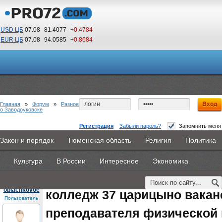
USD ЦБ
07.08
81.4077
+0.4784
EUR ЦБ
07.08
94.0585
+0.8684
12
39
По Гринвичу (GMT +5)
Главная
»
Форум
»
Разное
о Заводоуковске
Регистрация
Забыли пароль?
Запомнить меня
колледж 37 царицыно вакансия
Закон и порядок
Тюменская область
Религия
Политика
Главная
Новости
Объявления
КНИГИ
ВестиNet
преподавателя физической культуры
Культура
В России
Интересное
Экономика
Каталоги
9PS
Прочее
#1
- 20 августа 2015, четверг
oblachkovoe
колледж 37 царицыно вакан
Пользователь
преподавателя физической