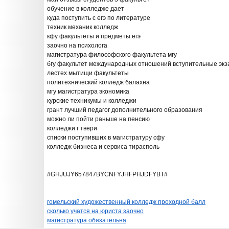
обучение в колледже дает
куда поступить с егэ по литературе
техник механик колледж
кфу факультеты и предметы егэ
заочно на психолога
магистратура философского факультета мгу
бгу факультет международных отношений вступительные эк
лестех мытищи факультеты
политехнический колледж балахна
мгу магистратура экономика
курские техникумы и колледжи
грант лучший педагог дополнительного образования
можно ли пойти раньше на пенсию
колледжи г твери
списки поступивших в магистратуру сфу
колледж бизнеса и сервиса тирасполь
#GHJUJY657847BYCNFYJHFPHJDFYBT#
гомельский художественный колледж проходной балл
сколько учатся на юриста заочно
магистратура обязательна