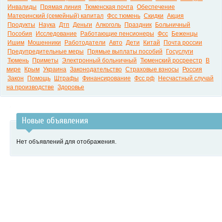
Инвалиды
Прямая линия
Тюменская почта
Обеспечение
Материнский (семейный) капитал
Фсс тюмень
Скидки
Акция
Продукты
Наука
Дтп
Деньги
Алкоголь
Праздник
Больничный
Пособия
Исследование
Работающие пенсионеры
Фсс
Беженцы
Ишим
Мошенники
Работодатели
Авто
Дети
Китай
Почта россии
Предупредительные меры
Прямые выплаты пособий
Госуслуги
Тюмень
Приметы
Электронный больничный
Тюменский росреестр
В
мире
Крым
Украина
Законодательство
Страховые взносы
Россия
Закон
Помощь
Штрафы
Финансирование
Фсс рф
Несчастный случай
на производстве
Здоровье
Новые объявления
Нет объявлений для отображения.