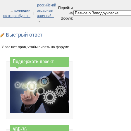
российский
Перейти
←
колледжи
аграрный
|
на
екатеринбурга...
заочный...
форум:
→
Быстрый ответ
У вас нет прав, чтобы писать на форуме.
Поддержать проект
УВБ-76