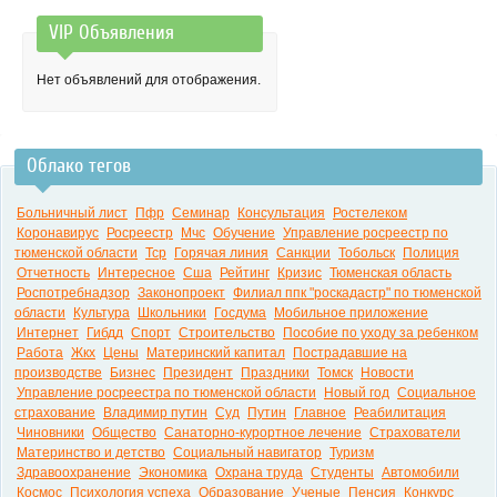
VIP Объявления
0:00
Нет объявлений для отображения.
Облако тегов
Больничный лист
Пфр
Семинар
Консультация
Ростелеком
Коронавирус
Росреестр
Мчс
Обучение
Управление росреестр по
тюменской области
Тср
Горячая линия
Санкции
Тобольск
Полиция
Отчетность
Интересное
Сша
Рейтинг
Кризис
Тюменская область
Роспотребнадзор
Законопроект
Филиал ппк "роскадастр" по тюменской
области
Культура
Школьники
Госдума
Мобильное приложение
Интернет
Гибдд
Спорт
Строительство
Пособие по уходу за ребенком
Работа
Жкх
Цены
Материнский капитал
Пострадавшие на
производстве
Бизнес
Президент
Праздники
Томск
Новости
Управление росреестра по тюменской области
Новый год
Социальное
страхование
Владимир путин
Суд
Путин
Главное
Реабилитация
Чиновники
Общество
Санаторно-курортное лечение
Страхователи
Материнство и детство
Социальный навигатор
Туризм
Здравоохранение
Экономика
Охрана труда
Студенты
Автомобили
Космос
Психология успеха
Образование
Ученые
Пенсия
Конкурс