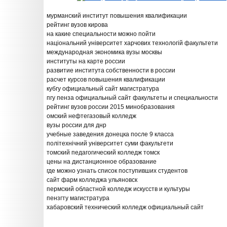
мурманский институт повышения квалификации
рейтинг вузов кирова
на какие специальности можно пойти
національний університет харчових технологій факультети
международная экономика вузы москвы
институты на карте россии
развитие института собственности в россии
расчет курсов повышения квалификации
кубгу официальный сайт магистратура
пгу пенза официальный сайт факультеты и специальности
рейтинг вузов россии 2015 минобразования
омский нефтегазовый колледж
вузы россии для днр
учебные заведения донецка после 9 класса
політехнічний університет суми факультети
томский педагогический колледж томск
цены на дистанционное образование
где можно узнать список поступивших студентов
сайт фарм колледжа ульяновск
пермский областной колледж искусств и культуры
пензгту магистратура
хабаровский технический колледж официальный сайт