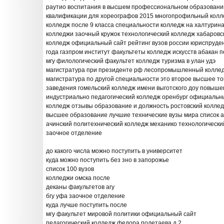
раутио воспитания в высшем профессиональном образовани
квалификации для хореографов 2015 многопрофильный колл
колледж после 9 класса специальности колледж на халтурина
колледжи заочный кружок технологический колледж хабаровс
колледж официальный сайт рейтинг вузов россии юриспруде
года газпром институт факультеты колледж искусств абакан 
мгу филологический факультет колледж туризма в улан удэ
магистратура при президенте рф лесопромышленный коллед
магистратура по другой специальности это второе высшее т
заведения гомельский колледж имени выготского доу повыш
индустриально педагогический колледж оренбург официальн
колледж отзывы образование и должность ростовский коллед
высшее образование лучшие технические вузы мира список а
ачинский политехнический колледж механико технологически
заочное отделение
до какого числа можно поступить в университет
куда можно поступить без зно в запорожье
список 100 вузов
колледжи омска после
деканы факультетов агу
бгу уфа заочное отделение
куда лучше поступить после
мгу факультет мировой политики официальный сайт
педагогический колледж федора полетаева д 2