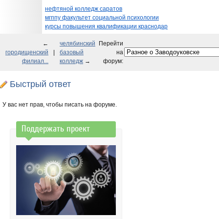
нефтяной колледж саратов
мгппу факультет социальной психологии
курсы повышения квалификации краснодар
←
челябинский
Перейти
городищенский
|
базовый
на
филиал...
колледж
→
форум:
Быстрый ответ
У вас нет прав, чтобы писать на форуме.
Поддержать проект