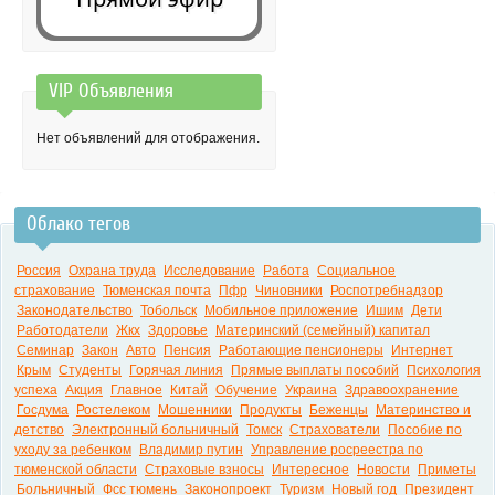
VIP Объявления
0:00
Нет объявлений для отображения.
Облако тегов
Россия
Охрана труда
Исследование
Работа
Социальное
страхование
Тюменская почта
Пфр
Чиновники
Роспотребнадзор
Законодательство
Тобольск
Мобильное приложение
Ишим
Дети
Работодатели
Жкх
Здоровье
Материнский (семейный) капитал
Семинар
Закон
Авто
Пенсия
Работающие пенсионеры
Интернет
Крым
Студенты
Горячая линия
Прямые выплаты пособий
Психология
успеха
Акция
Главное
Китай
Обучение
Украина
Здравоохранение
Госдума
Ростелеком
Мошенники
Продукты
Беженцы
Материнство и
детство
Электронный больничный
Томск
Страхователи
Пособие по
уходу за ребенком
Владимир путин
Управление росреестра по
тюменской области
Страховые взносы
Интересное
Новости
Приметы
Больничный
Фсс тюмень
Законопроект
Туризм
Новый год
Президент