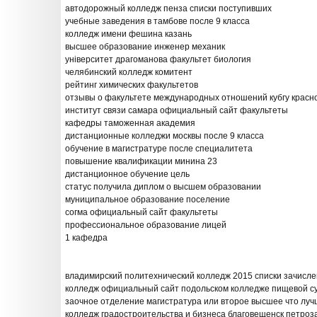
автодорожный колледж пенза списки поступивших
учебные заведения в тамбове после 9 класса
колледж имени фешина казань
высшее образование инженер механик
університет драгоманова факультет биология
челябинский колледж комитент
рейтинг химических факультетов
отзывы о факультете международных отношений кубгу красн
институт связи самара официальный сайт факультеты
кафедры таможенная академия
дистанционные колледжи москвы после 9 класса
обучение в магистратуре после специалитета
повышение квалификации минина 23
дистанционное обучение цель
статус получила диплом о высшем образовании
муниципальное образование поселение
согма официальный сайт факультеты
профессиональное образование лицей
1 кафедра
владимирский политехнический колледж 2015 списки зачисл
колледж официальный сайт подольском колледже пищевой су
заочное отделение магистратура или второе высшее что лу
колледж градостроительства и бизнеса благовещенск петроз