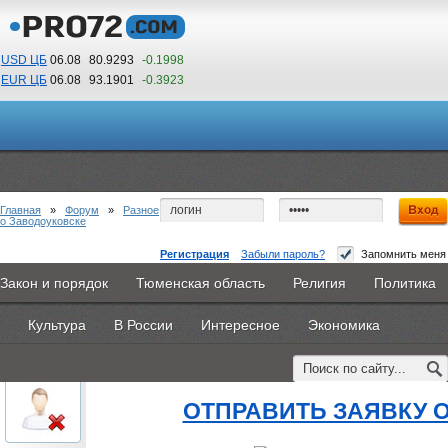
USD ЦБ
06.08
80.9293
-0.1998
EUR ЦБ
06.08
93.1901
-0.3923
17
15
По Гринвичу (GMT +5)
Главная
»
Форум
»
Разное
о Заводоуковске
Регистрация
Забыли пароль?
Запомнить меня
барнаул колледжи после 9 класса
Закон и порядок
Тюменская область
Религия
Политика
Главная
Новости
Объявления
КНИГИ
ВестиNet
#1
- 20 августа 2015, четверг
Культура
В России
Интересное
Экономика
Каталоги
9PS
Прочее
oblachkovoe
барнаул колледжи после 9 
Пользователь
ОТПРАВИТЬ ЗАЯВКУ 