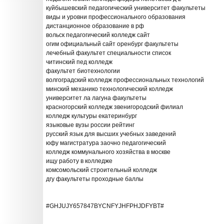
куйбышевский педагогический университет факультеты
виды и уровни профессионального образования
дистанционное образование в рф
вольск педагогический колледж сайт
огим официальный сайт оренбург факультеты
лечебный факультет специальности список
читинский пед колледж
факультет биотехнологии
волгоградский колледж профессиональных технологий
минский механико технологический колледж
университет ла лагуна факультеты
красногорский колледж звенигородский филиал
колледж культуры екатеринбург
языковые вузы россии рейтинг
русский язык для высших учебных заведений
юфу магистратура заочно педагогический
колледж коммунального хозяйства в москве
ищу работу в колледже
комсомольский строительный колледж
дгу факультеты проходные баллы
#GHJUJY657847BYCNFYJHFPHJDFYBT#