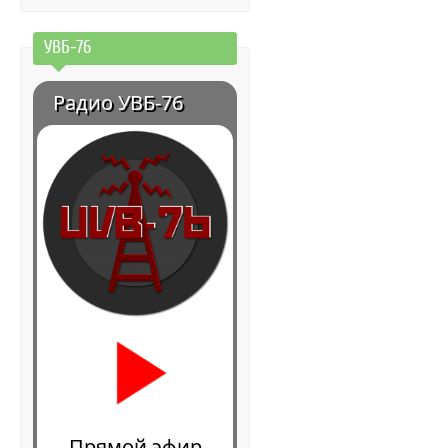
УВБ-76
Радио УВБ-76
Прямой эфир