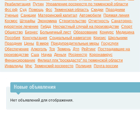
Реабилитация
Путин
Управление росреестр по тюменской области
Фсс рф
Суд
Помощь
Фсс
Тюменская область
Скидки
Праздники
Ученые
Санкции
Материнский капитал
Автомобили
Прямая линия
Космос
Штрафы
Экономика
Строительство
Отчетность
Санаторно-
курортное лечение
Гибдд
Несчастный случай на производстве
Спорт
Общество
Бизнес
Больничный лист
Образование
Конкурс
Медицина
Пособия
Консультация
Социальный навигатор
Кризис
Школьники
Праздник
Цены
В мире
Предупредительные меры
Госуслуги
Обеспечение
Алкоголь
Тср
Тюмень
Дтп
Рейтинг
Пострадавшие на
производстве
Сша
Наука
Деньги
Росреестр
Коронавирус
Финансирование
Филиал ппк "роскадастр" по тюменской области
Инвалиды
Мчс
Тюменский росреестр
Полиция
Почта россии
Новые объявления
Нет объявлений для отображения.