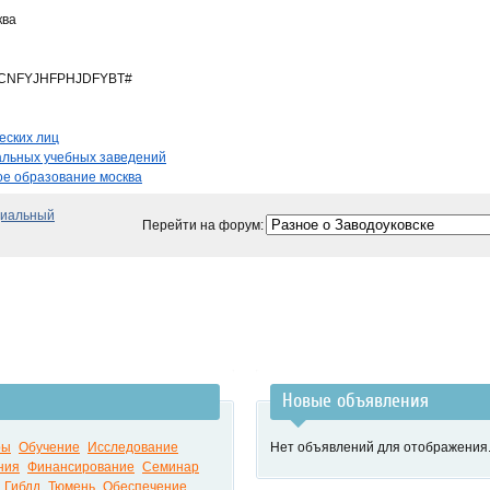
ква
CNFYJHFPHJDFYBT#
еских лиц
альных учебных заведений
ое образование москва
циальный
Перейти на форум:
Новые объявления
ры
Обучение
Исследование
Нет объявлений для отображения
ния
Финансирование
Семинар
Гибдд
Тюмень
Обеспечение