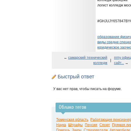
колледж фаберже
логист колледж мос
#GHJUJY657847BY
образование физич
виды средне специ
юридическое заочн
←
самарский технический
пгпу офи
|
колледж
сайт...
→
Быстрый ответ
У вас нет прав, чтобы писать на форуме.
Облако тегов
Тюменская область
Работающие пенсионе
Наука
Штрафы
Пенсия
Спорт
Прямая ли
Помощь
Закон
Страхователи
Автомобили