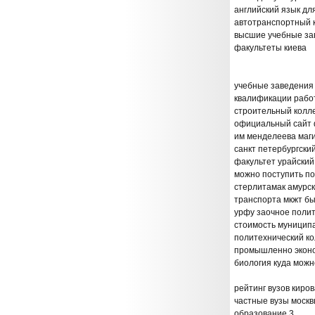
английский язык дл
автотранспортный 
высшие учебные за
факультеты киева
учебные заведения 
квалификации рабо
строительный колл
официальный сайт 
им менделеева маги
санкт петербургск
факультет урайски
можно поступить по
стерлитамак амурск
транспорта мкжт бы
урфу заочное полит
стоимость муниципа
политехнический ко
промышленно эконом
биология куда можн
рейтинг вузов киров
частные вузы москв
образование 3