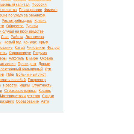
емейный) капитал
Пособия
ительство
Почта россии
Филиал
обие по уходу за ребенком
Роспотребнадзор
Кризис
сти
Общество
Туризм
 случай на производстве
Сша
Работа
Экономика
ы
Новый год
Конкурс
Крым
хование
Китай
Чиновники
Фсс рф
мень
Коронавирус
Госдума
меры
Алкоголь
В мире
Охрана
ая линия
Президент
Деньги
лектронный больничный
Дтп
ики
Пфр
Больничный лист
платы пособий
Росреестр
е
Новости
Ишим
Отчетность
ти
Страховые взносы
Космос
Материнство и детство
Скидки
раздник
Образование
Авто