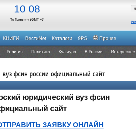
10
08
По Гринвичу (GMT +5)
Ре
КНИГИ
ВестиNet
Каталоги
9PS
Прочее
Религия
Политика
Культура
В России
Интересное
вуз фсин россии официальный сайт
рский юридический вуз фсин
официальный сайт
ОТПРАВИТЬ ЗАЯВКУ ОНЛАЙН