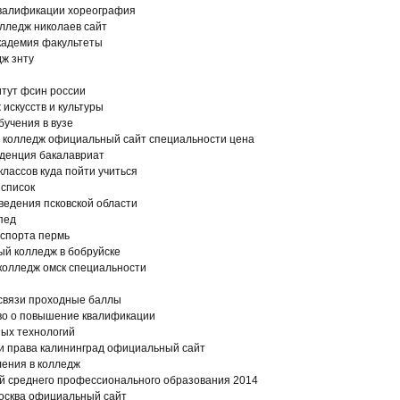
валификации хореография
лледж николаев сайт
кадемия факультеты
ж знту
итут фсин россии
 искусств и культуры
бучения в вузе
 колледж официальный сайт специальности цена
денция бакалавриат
классов куда пойти учиться
 список
ведения псковской области
пед
 спорта пермь
й колледж в бобруйске
колледж омск специальности
 связи проходные баллы
тво о повышение квалификации
ных технологий
и права калининград официальный сайт
ления в колледж
й среднего профессионального образования 2014
москва официальный сайт