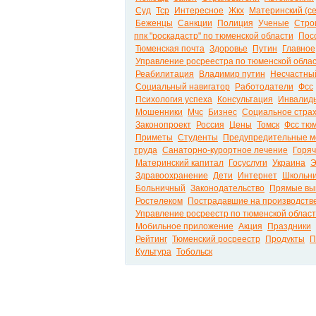
Суд
Тср
Интересное
Жкх
Материнский (с
Беженцы
Санкции
Полиция
Ученые
Стро
ппк "роскадастр" по тюменской области
Пос
Тюменская почта
Здоровье
Путин
Главное
Управление росреестра по тюменской обла
Реабилитация
Владимир путин
Несчастный
Социальный навигатор
Работодатели
Фсс
Психология успеха
Консультация
Инвалид
Мошенники
Мчс
Бизнес
Социальное стра
Законопроект
Россия
Цены
Томск
Фсс тю
Приметы
Студенты
Предупредительные 
труда
Санаторно-курортное лечение
Горяч
Материнский капитал
Госуслуги
Украина
Э
Здравоохранение
Дети
Интернет
Школьн
Больничный
Законодательство
Прямые вы
Ростелеком
Пострадавшие на производств
Управление росреестр по тюменской облас
Мобильное приложение
Акция
Праздники
Рейтинг
Тюменский росреестр
Продукты
П
Культура
Тобольск