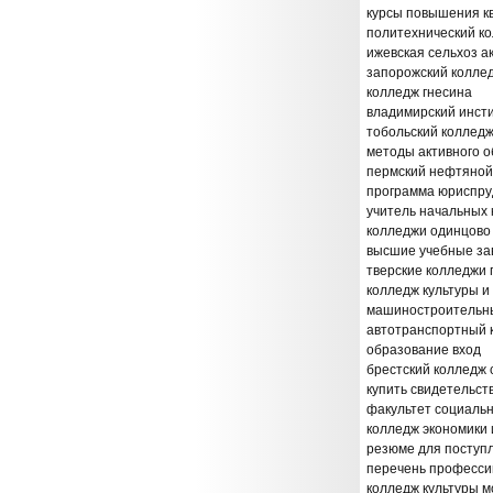
курсы повышения к
политехнический ко
ижевская сельхоз а
запорожский коллед
колледж гнесина
владимирский инст
тобольский колледж
методы активного о
пермский нефтяной
программа юриспру
учитель начальных 
колледжи одинцово
высшие учебные за
тверские колледжи 
колледж культуры и
машиностроительны
автотранспортный 
образование вход
брестский колледж
купить свидетельс
факультет социаль
колледж экономики 
резюме для поступ
перечень професси
колледж культуры 