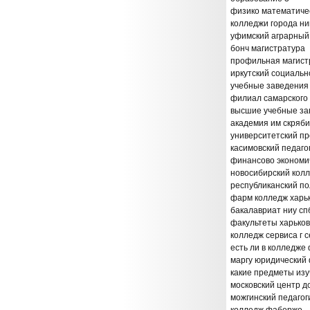
физико математичес
колледжи города н
уфимский аграрный
бонч магистратура
профильная магист
иркутский социальн
учебные заведени
филиал самарского 
высшие учебные за
академия им скряб
университетский п
касимовский педаг
финансово экономи
новосибирский кол
республиканский п
фарм колледж харь
бакалавриат ниу сп
факультеты харько
колледж сервиса г 
есть ли в колледже
маргу юридический 
какие предметы изу
московский центр 
можгинский педагог