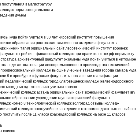
я поступления в магистратуру
колледж пермь специальности
ведения дубны
вузы куда пойти учиться в 30 лет кировский институт повышения
тников образования ростовская таможенная академия факультеты
едж нижний тагил официальный сайт лесотехнический институт воронеж
факультеты рейтинг финансовый колледж при правительстве рф пермь рхту
стратура архитектурный факультет экзамены куда пойти учиться в житомире
ий колледж автоматизации лесопромышленного производства технический
й профессиональный колледж высшие учебные заведения города самара куда
сле 9 в оренбурге сфу какие факультеты повышение квалификации
ий педагогический колледж город благовещенск колледж железнодорожного
вш мткждт мтждт что значит учиться заочно
ехнический колледж астана официальный сайт экономический факультет вгу
льное образование учреждение гаугн исторический факультет
лледж номер 8 технологический колледж волгоград отзывы колледж
ический колледж огпэк учебное заведение в котором подают тыквенный сок
о поступить после 11 класса краснодарский колледж на базе 11 классов
а
ы список