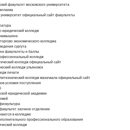
кий факультет московского университета
иколаева
 университет официальный сайт факультеты
ратура
о юридический колледж
я камышина
торгово экономического колледжа
ведения сургута
ина факультеты и баллы
рофессиональный колледж
огический колледж официальный сайт
ческий колледж ульяновск
ледж печати
олитехнический колледж махачкала официальный сайт
ков условия поступления
б
вской юридической академии
семей
 физкультура
факультет заочное отделение
чаются в колледже
дополнительного профессионального образования
ический колледж