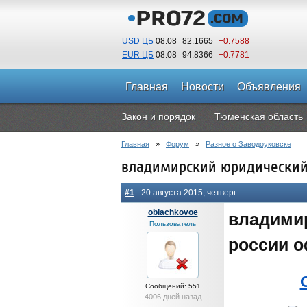
USD ЦБ
08.08
82.1665
+0.7588
EUR ЦБ
08.08
94.8366
+0.7781
Главная
Новости
Объявления
Закон и порядок
Тюменская область
Главная
»
Форум
»
Разное о Заводоуковске
владимирский юридический 
#1
- 20 августа 2015, четверг
oblachkovoe
владими
Пользователь
россии 
Сообщений: 551
4006 дней назад