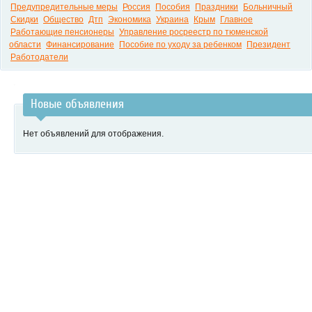
Предупредительные меры
Россия
Пособия
Праздники
Больничный
Скидки
Общество
Дтп
Экономика
Украина
Крым
Главное
Работающие пенсионеры
Управление росреестр по тюменской
области
Финансирование
Пособие по уходу за ребенком
Президент
Работодатели
Новые объявления
Нет объявлений для отображения.