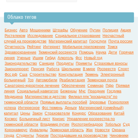
Облако тегов
0:00
Бизнес
Авто
Мошенники
Штрафы
Обучение
Путин
Полиция
Акция
Ростелеком
Исследование
Социальное страхование
Несчастный
случай на производстве
Материнский капитал
Госуслуги
Почта россии
Отчетность
Рейтинг
Интернет
Мобильное приложение
Томск
Здравоохранение
Тюменский росреестр
Помощь
Наука
Дети
Горячая
линия
Ученые
Ишим
Гибдд
Алкоголь
Фсс
Новый год
Законодательство
Санкции
Продукты
Приметы
Страховые взносы
Законопроект
Пенсия
Работа
Школьники
В мире
Росреестр
Спорт
Фсс рф
Сша
Строительство
Консультация
Тюмень
Электронный
больничный
Тср
Автомобили
Реабилитация
Тюменская почта
Санаторно-курортное лечение
Обеспечение
Семинар
Пфр
Прямая
линия
Социальный навигатор
Беженцы
Мчс
Праздник
Госдума
Медицина
Материнство и детство
Филиал ппк "роскадастр" по
тюменской области
Прямые выплаты пособий
Здоровье
Психология
успеха
Интересное
Фсс тюмень
Деньги
Материнский (семейный)
капитал
Цены
Закон
Страхователи
Конкурс
Образование
Китай
Космос
Больничный лист
Кризис
Управление росреестра по
тюменской области
Владимир путин
Роспотребнадзор
Тобольск
Суд
Коронавирус
Инвалиды
Тюменская область
Жкх
Новости
Охрана
труда
Студенты
Туризм
Пострадавшие на производстве
Чиновники