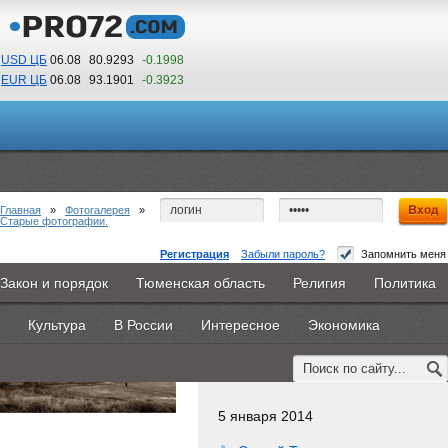
USD ЦБ
06.08
80.9293
-0.1998
EUR ЦБ
06.08
93.1901
-0.3923
20
01
По Гринвичу (GMT +5)
Главная
»
Фотогалерея
»
Старые фотографии.
Регистрация
Забыли пароль?
Запомнить меня
142------------17-----------------2
Закон и порядок
Тюменская область
Религия
Политика
Главная
Новости
Объявления
КНИГИ
ВестиNet
Культура
В России
Интересное
Экономика
Рейтинг:
0
Каталоги
9PS
Прочее
Просмотров:
1669
5 января 2014