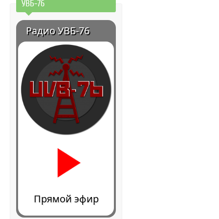
УВБ-76
Радио УВБ-76
Прямой эфир