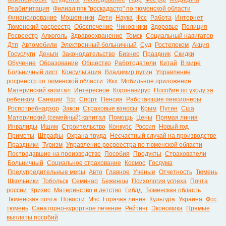
Реабилитация
Филиал ппк "роскадастр" по тюменской области
Финансирование
Мошенники
Дети
Наука
Фсс
Работа
Интернет
Тюменский росреестр
Обеспечение
Чиновники
Здоровье
Полиция
Росреестр
Алкоголь
Здравоохранение
Томск
Социальный навигатор
Дтп
Автомобили
Электронный больничный
Суд
Ростелеком
Акция
Госуслуги
Деньги
Законодательство
Бизнес
Праздник
Скидки
Обучение
Образование
Общество
Работодатели
Китай
В мире
Больничный лист
Консультация
Владимир путин
Управление
росреестр по тюменской области
Жкх
Мобильное приложение
Материнский капитал
Интересное
Коронавирус
Пособие по уходу за
ребенком
Санкции
Тср
Спорт
Пенсия
Работающие пенсионеры
Роспотребнадзор
Закон
Страховые взносы
Крым
Путин
Сша
Материнский (семейный) капитал
Помощь
Цены
Прямая линия
Инвалиды
Ишим
Строительство
Конкурс
Россия
Новый год
Приметы
Штрафы
Охрана труда
Несчастный случай на производстве
Праздники
Туризм
Управление росреестра по тюменской области
Пострадавшие на производстве
Пособия
Продукты
Страхователи
Больничный
Социальное страхование
Космос
Госдума
Предупредительные меры
Авто
Главное
Ученые
Отчетность
Тюмень
Школьники
Тобольск
Семинар
Беженцы
Психология успеха
Почта
россии
Кризис
Материнство и детство
Гибдд
Тюменская область
Тюменская почта
Новости
Мчс
Горячая линия
Культура
Украина
Фсс
тюмень
Санаторно-курортное лечение
Рейтинг
Экономика
Прямые
выплаты пособий