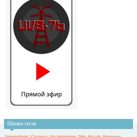
Прямой эфир
Облако тегов
0:00
Законопроект
Студенты
Исследование
Пфр
Фсс рф
Медицина