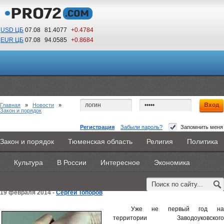
USD ЦБ
07.08
81.4077
+0.4784
EUR ЦБ
07.08
94.0585
+0.8684
12
00
По Гринвичу (GMT +5)
Главная
»
Новости
»
Закон и порядок
Регистрация
Забыли пароль?
Запомнить меня
Традиционный сход граждан в поселке
Закон и порядок
Тюменская область
Религия
Политика
Главная
Новости
Объявления
КНИГИ
ВестиNet
Лебедевка прошел с участием стражей
Культура
В России
Интересное
Экономика
Каталоги
9PS
Прочее
правопорядка
19 февраля 2014 -
Сергей Топоров
Уже не первый год на
территории Заводоуковского