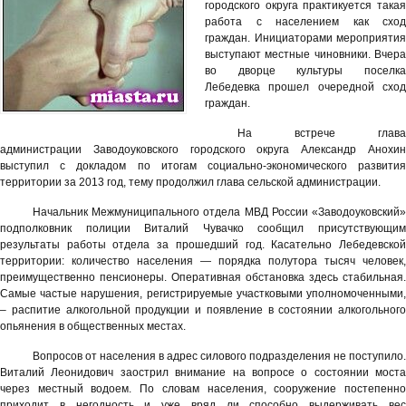
городского округа практикуется такая
работа с населением как сход
граждан. Инициаторами мероприятия
выступают местные чиновники. Вчера
во дворце культуры поселка
Лебедевка прошел очередной сход
граждан.
На встрече глава
администрации Заводоуковского городского округа Александр Анохин
выступил с докладом по итогам социально-экономического развития
территории за 2013 год, тему продолжил глава сельской администрации.
Начальник Межмуниципального отдела МВД России «Заводоуковский»
подполковник полиции Виталий Чувачко сообщил присутствующим
результаты работы отдела за прошедший год. Касательно Лебедевской
территории: количество населения — порядка полутора тысяч человек,
преимущественно пенсионеры. Оперативная обстановка здесь стабильная.
Самые частые нарушения, регистрируемые участковыми уполномоченными,
– распитие алкогольной продукции и появление в состоянии алкогольного
опьянения в общественных местах.
Вопросов от населения в адрес силового подразделения не поступило.
Виталий Леонидович заострил внимание на вопросе о состоянии моста
через местный водоем. По словам населения, сооружение постепенно
приходит в негодность и уже вряд ли способно выдерживать вес