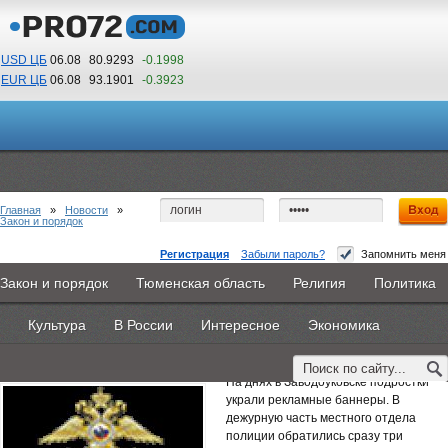
USD ЦБ
06.08
80.9293
-0.1998
EUR ЦБ
06.08
93.1901
-0.3923
19
00
По Гринвичу (GMT +5)
Главная
»
Новости
»
Закон и порядок
Регистрация
Забыли пароль?
Запомнить меня
В Заводоуковске подростки украли рекламные
Закон и порядок
Тюменская область
Религия
Политика
Главная
Новости
Объявления
КНИГИ
ВестиNet
баннеры
Культура
В России
Интересное
Экономика
Каталоги
9PS
Прочее
4 августа 2014 -
Редакция
На днях в Заводоуковске подростки
украли рекламные баннеры. В
дежурную часть местного отдела
полиции обратились сразу три