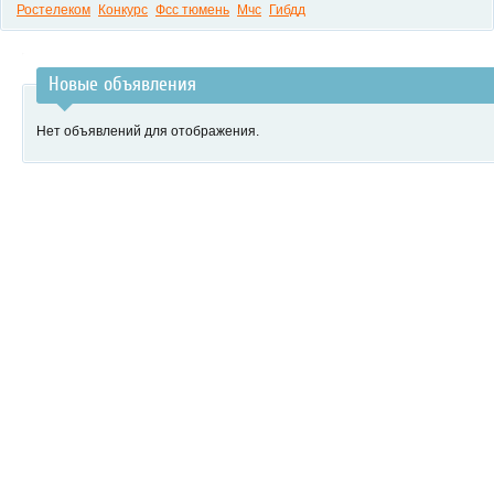
Ростелеком
Конкурс
Фсс тюмень
Мчс
Гибдд
Новые объявления
Нет объявлений для отображения.