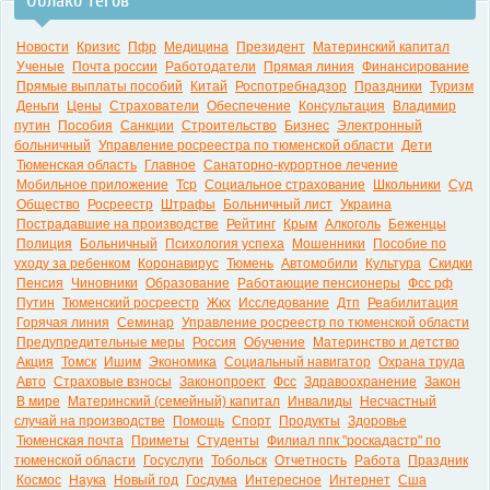
Облако тегов
Новости
Кризис
Пфр
Медицина
Президент
Материнский капитал
Ученые
Почта россии
Работодатели
Прямая линия
Финансирование
Прямые выплаты пособий
Китай
Роспотребнадзор
Праздники
Туризм
Деньги
Цены
Страхователи
Обеспечение
Консультация
Владимир
путин
Пособия
Санкции
Строительство
Бизнес
Электронный
больничный
Управление росреестра по тюменской области
Дети
Тюменская область
Главное
Санаторно-курортное лечение
Мобильное приложение
Тср
Социальное страхование
Школьники
Суд
Общество
Росреестр
Штрафы
Больничный лист
Украина
Пострадавшие на производстве
Рейтинг
Крым
Алкоголь
Беженцы
Полиция
Больничный
Психология успеха
Мошенники
Пособие по
уходу за ребенком
Коронавирус
Тюмень
Автомобили
Культура
Скидки
Пенсия
Чиновники
Образование
Работающие пенсионеры
Фсс рф
Путин
Тюменский росреестр
Жкх
Исследование
Дтп
Реабилитация
Горячая линия
Семинар
Управление росреестр по тюменской области
Предупредительные меры
Россия
Обучение
Материнство и детство
Акция
Томск
Ишим
Экономика
Социальный навигатор
Охрана труда
Авто
Страховые взносы
Законопроект
Фсс
Здравоохранение
Закон
В мире
Материнский (семейный) капитал
Инвалиды
Несчастный
случай на производстве
Помощь
Спорт
Продукты
Здоровье
Тюменская почта
Приметы
Студенты
Филиал ппк "роскадастр" по
тюменской области
Госуслуги
Тобольск
Отчетность
Работа
Праздник
Космос
Наука
Новый год
Госдума
Интересное
Интернет
Сша