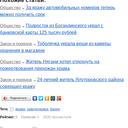
Похожие статьи:
Общество
За кражу автомобильных номеров теперь
→
можно получить срок
Общество
Подросток из Богандинского украл с
→
банковской карты 125 тысяч рублей
Закон и порядок
Тоболячка украла вещи из камеры
→
хранения в магазине
Общество
Житель Нягани хотел отдохнуть на
→
пожертвования прихожан храма
Закон и порядок
24-летний житель Ялуторовского района
→
совершил кражу
Поделиться…
Теги:
кража
,
заводоуковск
,
банер
Рейтинг:
0
Голосов:
0
2835 просмотров