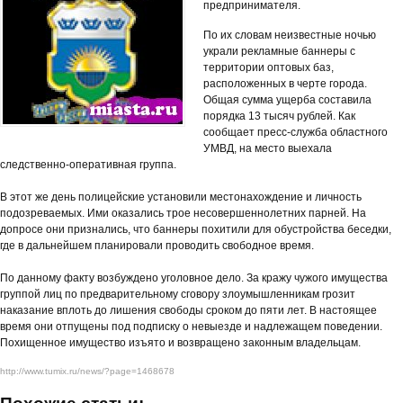
предпринимателя.
По их словам неизвестные ночью
украли рекламные баннеры с
территории оптовых баз,
расположенных в черте города.
Общая сумма ущерба составила
порядка 13 тысяч рублей. Как
сообщает пресс-служба областного
УМВД, на место выехала
следственно-оперативная группа.
В этот же день полицейские установили местонахождение и личность
подозреваемых. Ими оказались трое несовершеннолетних парней. На
допросе они признались, что баннеры похитили для обустройства беседки,
где в дальнейшем планировали проводить свободное время.
По данному факту возбуждено уголовное дело. За кражу чужого имущества
группой лиц по предварительному сговору злоумышленникам грозит
наказание вплоть до лишения свободы сроком до пяти лет. В настоящее
время они отпущены под подписку о невыезде и надлежащем поведении.
Похищенное имущество изъято и возвращено законным владельцам.
http://www.tumix.ru/news/?page=1468678