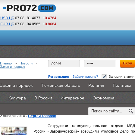
USD ЦБ
07.08
81.4077
+0.4784
EUR ЦБ
07.08
94.0585
+0.8684
03
21
По Гринвичу (GMT +5)
Главная
»
Новости
»
Закон и порядок
Регистрация
Забыли пароль?
Запомнить меня
Заводоуковские полицейские привлекли у
Закон и порядок
Тюменская область
Религия
Политика
Главная
Новости
Объявления
КНИГИ
ВестиNet
уголовной ответственности женщину,
Культура
В России
Интересное
Экономика
Каталоги
9PS
Прочее
ударившую ножом своего сожителя
2 января 2014 -
Сергей Топоров
Сотрудники межмуниципального отдела МВД
России «Заводоуковский» возбудили уголовное дело по