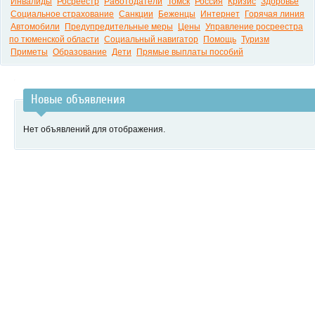
Инвалиды
Росреестр
Работодатели
Томск
Россия
Кризис
Здоровье
Социальное страхование
Санкции
Беженцы
Интернет
Горячая линия
Автомобили
Предупредительные меры
Цены
Управление росреестра
по тюменской области
Социальный навигатор
Помощь
Туризм
Приметы
Образование
Дети
Прямые выплаты пособий
Новые объявления
Нет объявлений для отображения.