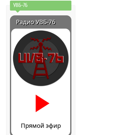
УВБ-76
Радио УВБ-76
Прямой эфир