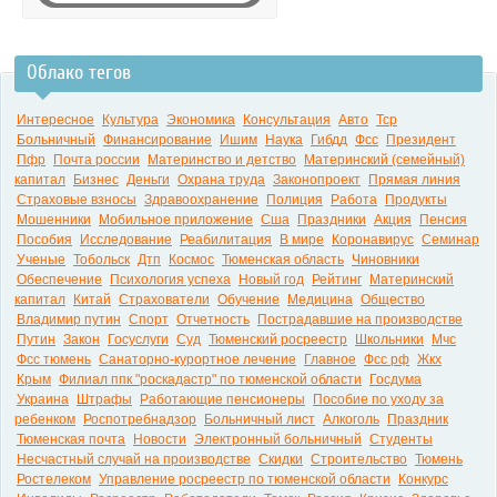
Облако тегов
0:00
Интересное
Культура
Экономика
Консультация
Авто
Тср
Больничный
Финансирование
Ишим
Наука
Гибдд
Фсс
Президент
Пфр
Почта россии
Материнство и детство
Материнский (семейный)
капитал
Бизнес
Деньги
Охрана труда
Законопроект
Прямая линия
Страховые взносы
Здравоохранение
Полиция
Работа
Продукты
Мошенники
Мобильное приложение
Сша
Праздники
Акция
Пенсия
Пособия
Исследование
Реабилитация
В мире
Коронавирус
Семинар
Ученые
Тобольск
Дтп
Космос
Тюменская область
Чиновники
Обеспечение
Психология успеха
Новый год
Рейтинг
Материнский
капитал
Китай
Страхователи
Обучение
Медицина
Общество
Владимир путин
Спорт
Отчетность
Пострадавшие на производстве
Путин
Закон
Госуслуги
Суд
Тюменский росреестр
Школьники
Мчс
Фсс тюмень
Санаторно-курортное лечение
Главное
Фсс рф
Жкх
Крым
Филиал ппк "роскадастр" по тюменской области
Госдума
Украина
Штрафы
Работающие пенсионеры
Пособие по уходу за
ребенком
Роспотребнадзор
Больничный лист
Алкоголь
Праздник
Тюменская почта
Новости
Электронный больничный
Студенты
Несчастный случай на производстве
Скидки
Строительство
Тюмень
Ростелеком
Управление росреестр по тюменской области
Конкурс