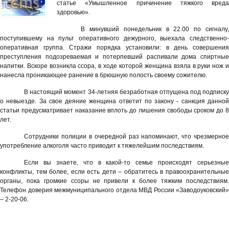
статье «Умышленное причинение тяжкого вреда
здоровью».
В минувший понедельник в 22.00 по сигналу,
поступившему на пульт оперативного дежурного, выехала следственно-
оперативная группа. Стражи порядка установили: в день совершения
преступления подозреваемая и потерпевший распивали дома спиртные
напитки. Вскоре возникла ссора, в ходе которой женщина взяла в руки нож и
нанесла проникающее ранение в брюшную полость своему сожителю.
В настоящий момент 34-летняя безработная отпущена под подписку
о невыезде. За свое деяние женщина ответит по закону - санкция данной
статьи предусматривает наказание вплоть до лишения свободы сроком до 8
лет.
Сотрудники полиции в очередной раз напоминают, что чрезмерное
употребление алкоголя часто приводит к тяжелейшим последствиям.
Если вы знаете, что в какой-то семье происходят серьезные
конфликты, тем более, если есть дети – обратитесь в правоохранительные
органы, пока громкие ссоры не привели к более тяжким последствиям.
Телефон доверия межмуниципального отдела МВД России «Заводоуковский»
– 2-20-06.