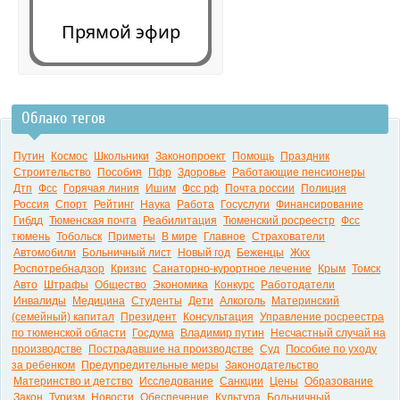
Прямой эфир
Облако тегов
0:00
Путин
Космос
Школьники
Законопроект
Помощь
Праздник
Строительство
Пособия
Пфр
Здоровье
Работающие пенсионеры
Дтп
Фсс
Горячая линия
Ишим
Фсс рф
Почта россии
Полиция
Россия
Спорт
Рейтинг
Наука
Работа
Госуслуги
Финансирование
Гибдд
Тюменская почта
Реабилитация
Тюменский росреестр
Фсс
тюмень
Тобольск
Приметы
В мире
Главное
Страхователи
Автомобили
Больничный лист
Новый год
Беженцы
Жкх
Роспотребнадзор
Кризис
Санаторно-курортное лечение
Крым
Томск
Авто
Штрафы
Общество
Экономика
Конкурс
Работодатели
Инвалиды
Медицина
Студенты
Дети
Алкоголь
Материнский
(семейный) капитал
Президент
Консультация
Управление росреестра
по тюменской области
Госдума
Владимир путин
Несчастный случай на
производстве
Пострадавшие на производстве
Суд
Пособие по уходу
за ребенком
Предупредительные меры
Законодательство
Материнство и детство
Исследование
Санкции
Цены
Образование
Закон
Туризм
Новости
Обеспечение
Культура
Больничный