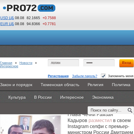
USD ЦБ
08.08
82.1665
+0.7588
EUR ЦБ
08.08
94.8366
+0.7781
19
55
По Гринвичу (GMT +5)
Главная
»
Новости
»
Интересное
Регистрация
Забыли пароль?
Запомнить меня
Медведев и Кадыров сделали селфи на фоне
Закон и порядок
Тюменская область
Религия
Политика
Главная
Новости
Объявления
КНИГИ
ВестиNet
портрета Путина
Культура
В России
Интересное
Экономика
Каталоги
9PS
Прочее
6 ноября 2014 -
Редакция
Глава Чечни Рамзан
Кадыров
разместил
в своем
Instagram селфи с премьер-
министром России Дмитрием