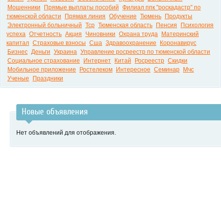
Мошенники
Прямые выплаты пособий
Филиал ппк "роскадастр" по
тюменской области
Прямая линия
Обучение
Тюмень
Продукты
Электронный больничный
Тср
Тюменская область
Пенсия
Психология
успеха
Отчетность
Акция
Чиновники
Охрана труда
Материнский
капитал
Страховые взносы
Сша
Здравоохранение
Коронавирус
Бизнес
Деньги
Украина
Управление росреестр по тюменской области
Социальное страхование
Интернет
Китай
Росреестр
Скидки
Мобильное приложение
Ростелеком
Интересное
Семинар
Мчс
Ученые
Праздники
Новые объявления
Нет объявлений для отображения.