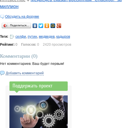
→
миллион
Обсудить на форуме
Поделиться…
Теги:
селфи
,
путин
,
медведев
,
кадыров
Рейтинг:
0
Голосов:
0
2420 просмотров
Комментарии (
0
)
Нет комментариев. Ваш будет первым!
Добавить комментарий
Поддержать проект