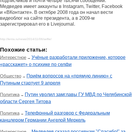
подписчиков и почти четыре тысячи сообщений.
Медведев имеет аккаунты в Instagram, Twitter, Facebook
и «ВКонтакте». В октябре 2008 года он начал вести
видеоблог на сайте президента, а в 2009-м
зарегистрировал его в Livejournal.
http://lenta.ru/news/2014/11/06/selfie/
Похожие статьи:
Интерестное
Учёные разработали приложение, которое
→
«расскажет» о психике по селфи
Общество
Приём вопросов на «прямую линию» с
→
Путиным стартует 9 апреля
Политика
Путин уволил замглавы ГУ МВД по Челябинской
→
области Сергея Титова
Политика
Телефонный разговор с Федеральным
→
канцлером Германии Ангелой Меркель
Интерестное
Медведев сказал россиянам "Спасибо!" за