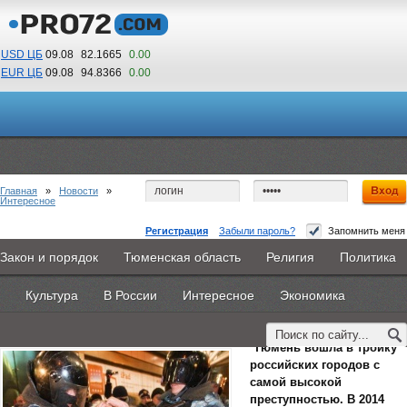
USD ЦБ
09.08
82.1665
0.00
EUR ЦБ
09.08
94.8366
0.00
17
39
По Гринвичу (GMT +5)
Главная
»
Новости
»
Интересное
Регистрация
Забыли пароль?
Запомнить меня
Тюмень вошла в тройку самых опасных
Закон и порядок
Тюменская область
Религия
Политика
Главная
Новости
Объявления
КНИГИ
ВестиNet
городов
Культура
В России
Интересное
Экономика
Каталоги
9PS
Прочее
3 декабря 2014 -
Дмитрий Козырь
Тюмень вошла в тройку
российских городов с
самой высокой
преступностью. В 2014