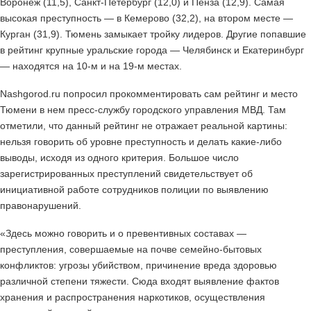
Воронеж (11,5), Санкт-Петербург (12,0) и Пенза (12,9). Самая
высокая преступность — в Кемерово (32,2), на втором месте —
Курган (31,9). Тюмень замыкает тройку лидеров. Другие попавшие
в рейтинг крупные уральские города — Челябинск и Екатеринбург
— находятся на 10-м и на 19-м местах.
Nashgorod.ru попросил прокомментировать сам рейтинг и место
Тюмени в нем пресс-службу городского управления МВД. Там
отметили, что данный рейтинг не отражает реальной картины:
нельзя говорить об уровне преступность и делать какие-либо
выводы, исходя из одного критерия. Большое число
зарегистрированных преступлений свидетельствует об
инициативной работе сотрудников полиции по выявлению
правонарушений.
«Здесь можно говорить и о превентивных составах —
преступления, совершаемые на почве семейно-бытовых
конфликтов: угрозы убийством, причинение вреда здоровью
различной степени тяжести. Сюда входят выявление фактов
хранения и распространения наркотиков, осуществления