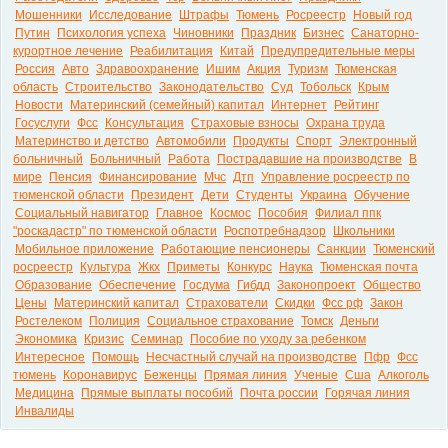
Мошенники
Исследование
Штрафы
Тюмень
Росреестр
Новый год
Путин
Психология успеха
Чиновники
Праздник
Бизнес
Санаторно-
курортное лечение
Реабилитация
Китай
Предупредительные меры
Россия
Авто
Здравоохранение
Ишим
Акция
Туризм
Тюменская
область
Строительство
Законодательство
Суд
Тобольск
Крым
Новости
Материнский (семейный) капитал
Интернет
Рейтинг
Госуслуги
Фсс
Консультация
Страховые взносы
Охрана труда
Материнство и детство
Автомобили
Продукты
Спорт
Электронный
больничный
Больничный
Работа
Пострадавшие на производстве
В
мире
Пенсия
Финансирование
Мчс
Дтп
Управление росреестр по
тюменской области
Президент
Дети
Студенты
Украина
Обучение
Социальный навигатор
Главное
Космос
Пособия
Филиал ппк
"роскадастр" по тюменской области
Роспотребнадзор
Школьники
Мобильное приложение
Работающие пенсионеры
Санкции
Тюменский
росреестр
Культура
Жкх
Приметы
Конкурс
Наука
Тюменская почта
Образование
Обеспечение
Госдума
Гибдд
Законопроект
Общество
Цены
Материнский капитал
Страхователи
Скидки
Фсс рф
Закон
Ростелеком
Полиция
Социальное страхование
Томск
Деньги
Экономика
Кризис
Семинар
Пособие по уходу за ребенком
Интересное
Помощь
Несчастный случай на производстве
Пфр
Фсс
тюмень
Коронавирус
Беженцы
Прямая линия
Ученые
Сша
Алкоголь
Медицина
Прямые выплаты пособий
Почта россии
Горячая линия
Инвалиды