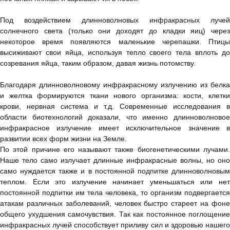
Под воздействием длинноволновых инфракрасных лучей
солнечного света (только они доходят до кладки яиц) через
некоторое время появляются маленькие черепашки. Птицы
высиживают свои яйца, используя тепло своего тела вплоть до
созревания яйца, таким образом, давая жизнь потомству.
Благодаря длинноволновому инфракрасному излучению из белка
и желтка формируются ткани нового организма: кости, клетки
крови, нервная система и т.д. Современные исследования в
области биотехнологий доказали, что именно длинноволновое
инфракрасное излучение имеет исключительное значение в
развитии всех форм жизни на Земле.
По этой причине его называют также биогенетическими лучами.
Наше тело само излучает длинные инфракрасные волны, но оно
само нуждается также и в постоянной подпитке длинноволновым
теплом. Если это излучение начинает уменьшаться или нет
постоянной подпитки им тела человека, то организм подвергается
атакам различных заболеваний, человек быстро стареет на фоне
общего ухудшения самочувствия. Так как постоянное поглощение
инфракрасных лучей способствует приливу сил и здоровью нашего