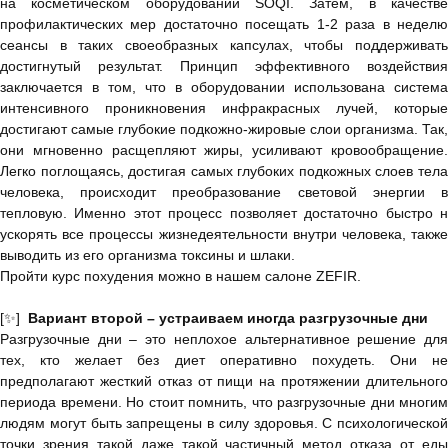
на косметическом оборудовании SOQI. Затем, в качестве
профилактических мер достаточно посещать 1-2 раза в неделю
сеансы в таких своеобразных капсулах, чтобы поддерживать
достигнутый результат. Принцип эффективного воздействия
заключается в том, что в оборудовании использована система
интенсивного проникновения инфракрасных лучей, которые
достигают самые глубокие подкожно-жировые слои организма. Так,
они мгновенно расщепляют жиры, усиливают кровообращение.
Легко поглощаясь, достигая самых глубоких подкожных слоев тела
человека, происходит преобразование световой энергии в
тепловую. Именно этот процесс позволяет достаточно быстро н
ускорять все процессы жизнедеятельности внутри человека, также
выводить из его организма токсины и шлаки.
Пройти курс похудения можно в нашем салоне ZEFIR.
[✨]
Вариант второй – устраиваем иногда разгрузочные дни
Разгрузочные дни – это неплохое альтернативное решение для
тех, кто желает без диет оперативно похудеть. Они не
предполагают жесткий отказ от пищи на протяжении длительного
периода времени. Но стоит помнить, что разгрузочные дни многим
людям могут быть запрещены в силу здоровья. С психологической
точки зрения такой даже такой частичный метод отказа от еды