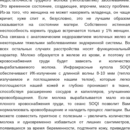
недостаточность грудного молока (гипогалактию) заболеванием.
Это временное состояние, создающее, впрочем, массу проблем.
Из-за того, что женщина не может накормить младенца, он чаще
кричит, хуже спит и, безусловно, это не лучшим образом
сказывается на состоянии матери. Собственно истинная
неспособность кормить грудью встречается только у 1% женщин.
Она связана с анатомическим недоразвитием молочных желез и
некоторыми тяжелыми заболеваниями эндокринной системы. Во
всех остальных случаях расстройства носят функциональный
характер. Молоко образуется в железе из крови, и поэтому от
кровоснабжения груди будет зависеть и количество
вырабатываемого молока. Инфракрасные купола SOQI
обеспечивают ИК-излучение с длинной волны 8-10 мкм (тепло
излучаемое и поглощаемое нашим телом), которые легко
поглощаются нашей кожей и глубоко проникают в ткани,
способствуя расширению сосудов и капилляров, улучшению
кровообращения. Если молока вырабатывается мало из-за
плохого кровоснабжения груди, то сеанс SOQI позволит Вам
нормализовать кровообращение и наладить процесс лактации. Вы
можете совместить приятное с полезным – увеличить количество
молока и одновременно избавиться от лишних сантиметров,
появившихся за время беременности, подтяните кожу, приведете