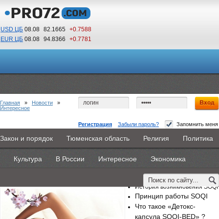
USD ЦБ
08.08
82.1665
+0.7588
EUR ЦБ
08.08
94.8366
+0.7781
00
45
По Гринвичу (GMT +5)
Главная
»
Новости
»
Интересное
Регистрация
Забыли пароль?
Запомнить меня
Подробнее про японскую систему SOQI. Как это
Закон и порядок
Тюменская область
Религия
Политика
Главная
Новости
Объявления
КНИГИ
ВестиNet
работает?
Культура
В России
Интересное
Экономика
Каталоги
9PS
Прочее
21 марта 2020 -
SiberCat
История возникновения SOQI
Принцип работы SOQI
Что такое «Детокс-
капсула SOQI-BED» ?