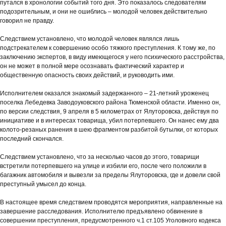
путался в хронологии событий того дня. Это показалось следователям
подозрительным, и они не ошиблись – молодой человек действительно
говорил не правду.
Следствием установлено, что молодой человек являлся лишь
подстрекателем к совершению особо тяжкого преступления. К тому же, по
заключению экспертов, в виду имеющегося у него психического расстройства,
он не может в полной мере осознавать фактический характер и
общественную опасность своих действий, и руководить ими.
Исполнителем оказался знакомый задержанного – 21-летний уроженец
поселка Лебедевка Заводоуковского района Тюменской области. Именно он,
по версии следствия, 9 апреля в 5 километрах от Ялуторовска, действуя по
инициативе и в интересах товарища, убил потерпевшего. Он нанес ему два
колото-резаных ранения в шею фрагментом разбитой бутылки, от которых
последний скончался.
Следствием установлено, что за несколько часов до этого, товарищи
встретили потерпевшего на улице и избили его, после чего положили в
багажник автомобиля и вывезли за пределы Ялуторовска, где и довели свой
преступный умысел до конца.
В настоящее время следствием проводятся мероприятия, направленные на
завершение расследования. Исполнителю предъявлено обвинение в
совершении преступления, предусмотренного ч.1 ст.105 Уголовного кодекса