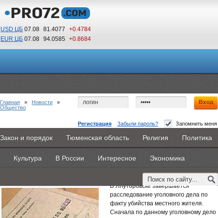
USD ЦБ
07.08
81.4077
+0.4784
EUR ЦБ
07.08
94.0585
+0.8684
15
26
По Гринвичу (GMT +5)
Главная
»
Новости
»
Общество
Регистрация
Забыли пароль?
Запомнить меня
Невменяемый житель Ялуторовска склонил
Закон и порядок
Тюменская область
Религия
Политика
Главная
Новости
Объявления
КНИГИ
ВестиNet
друга к убийству
Культура
В России
Интересное
Экономика
Каталоги
9PS
Прочее
24 июля 2014 -
Редакция
В Ялуторовске завершается
расследование уголовного дела по
факту убийства местного жителя.
Сначала по данному уголовному дело