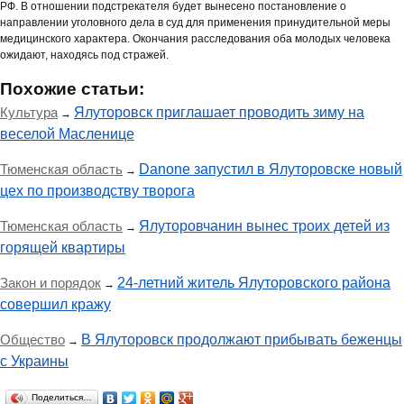
РФ. В отношении подстрекателя будет вынесено постановление о
направлении уголовного дела в суд для применения принудительной меры
медицинского характера. Окончания расследования оба молодых человека
ожидают, находясь под стражей.
Похожие статьи:
Культура
Ялуторовск приглашает проводить зиму на
→
веселой Масленице
Тюменская область
Danone запустил в Ялуторовске новый
→
цех по производству творога
Тюменская область
Ялуторовчанин вынес троих детей из
→
горящей квартиры
Закон и порядок
24-летний житель Ялуторовского района
→
совершил кражу
Общество
В Ялуторовск продолжают прибывать беженцы
→
с Украины
Поделиться…