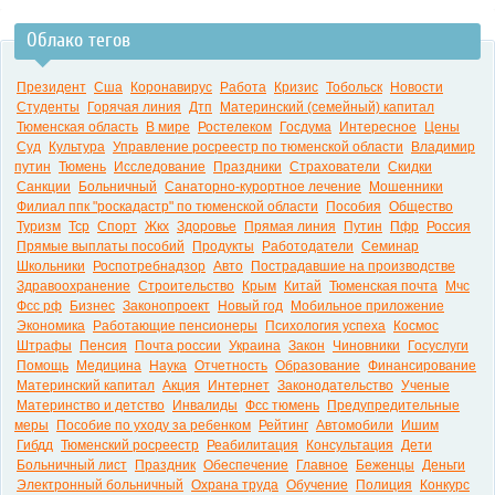
Облако тегов
0:00
Президент
Сша
Коронавирус
Работа
Кризис
Тобольск
Новости
Студенты
Горячая линия
Дтп
Материнский (семейный) капитал
Тюменская область
В мире
Ростелеком
Госдума
Интересное
Цены
Суд
Культура
Управление росреестр по тюменской области
Владимир
путин
Тюмень
Исследование
Праздники
Страхователи
Скидки
Санкции
Больничный
Санаторно-курортное лечение
Мошенники
Филиал ппк "роскадастр" по тюменской области
Пособия
Общество
Туризм
Тср
Спорт
Жкх
Здоровье
Прямая линия
Путин
Пфр
Россия
Прямые выплаты пособий
Продукты
Работодатели
Семинар
Школьники
Роспотребнадзор
Авто
Пострадавшие на производстве
Здравоохранение
Строительство
Крым
Китай
Тюменская почта
Мчс
Фсс рф
Бизнес
Законопроект
Новый год
Мобильное приложение
Экономика
Работающие пенсионеры
Психология успеха
Космос
Штрафы
Пенсия
Почта россии
Украина
Закон
Чиновники
Госуслуги
Помощь
Медицина
Наука
Отчетность
Образование
Финансирование
Материнский капитал
Акция
Интернет
Законодательство
Ученые
Материнство и детство
Инвалиды
Фсс тюмень
Предупредительные
меры
Пособие по уходу за ребенком
Рейтинг
Автомобили
Ишим
Гибдд
Тюменский росреестр
Реабилитация
Консультация
Дети
Больничный лист
Праздник
Обеспечение
Главное
Беженцы
Деньги
Электронный больничный
Охрана труда
Обучение
Полиция
Конкурс