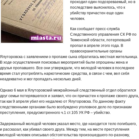
проходил один подозреваемый, но в
последствие выяснилось, что к
убийству причастен еще один
человек.
Как сообщает пресс-служба
Следственного управления СК РФ по
Тюменской области, потерпевший
пропал в апреле этого года. В
правоохранительные органы
Ялуторовска с заявлением о пропаже сына обратилась местная жительница.
В ходе осуществления поисковых мероприятий были опрошены жена и
друзья пропавшего. Все они утверждали, что молодой человек в последнее
время стал употреблять наркотические средства, в связи с чем, вел себя
неадекватно и мог пропадать несколько дней.
Однако 6 мая в Ялуторовский межрайонный следственный отдел обратился
друг семьи потерявшегося и заявил, что он причастен к пропаже своего друга,
так как 9 апреля убил его недалеко от Ялуторовска. По данному факту
следственными органами было возбуждено уголовное дело по признакам
преступления, предусмотренного ч.1 ст.105 УК РФ – убийство.
Задержанный молодой человек указал место, где находится тело погибшего,
и рассказал, как убивал своего друга. Между тем, на месте преступления
молодой человек описывал обстоятельства произошедшего по-разному,