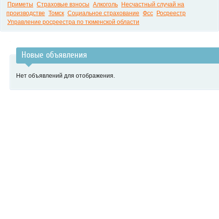
Приметы
Страховые взносы
Алкоголь
Несчастный случай на
производстве
Томск
Социальное страхование
Фсс
Росреестр
Управление росреестра по тюменской области
Новые объявления
Нет объявлений для отображения.