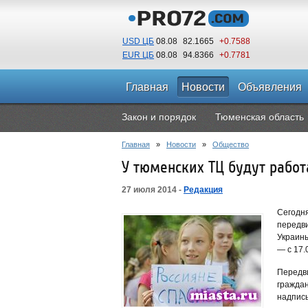
USD ЦБ
08.08
82.1665
+0.7588
EUR ЦБ
08.08
94.8366
+0.7781
Главная
Новости
Объявления
Закон и порядок
Тюменская область
Главная
»
Новости
»
Общество
У тюменских ТЦ будут рабо
27 июля 2014 -
Редакция
Сегодня
передв
Украины
— с 17.
Передв
граждан
надпись