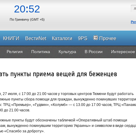
20
52
По Гринвичу (GMT +5)
Ре
КНИГИ
ВестиNet
Каталоги
9PS
Прочее
Религия
Политика
Культура
В России
Интересное
тать пункты приема вещей для беженцев
, 27 июля, с 17:00 до 21:00 часов у торговых центров Тюмени будут работать
ижные пункты сбора помощи для граждан, вынужденно покинувших территор
: ТРЦ «Премьер», «Гудвин», «Колумб» — с 13.00 до 17.00 часов, ТРЦ «Панам
00 до 21.00 часов.
ижные пункты будут обозначены табличкой «Оперативный штаб помощи
ам, вынужденно покинувшим территорию Украины» и символом в виде сердца
ю «Спасибо за доброту».