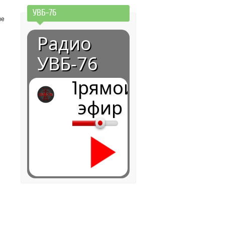
УВБ-76
ие
Радио
УВБ-76
Прямой
эфир
0:00