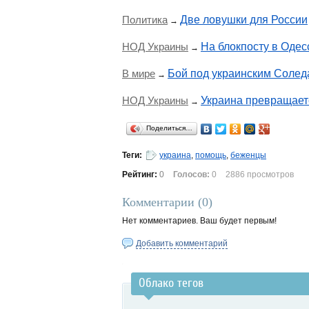
Политика
Две ловушки для России
→
НОД Украины
На блокпосту в Одес
→
В мире
Бой под украинским Солед
→
НОД Украины
Украина превращает
→
Поделиться…
Теги:
украина
,
помощь
,
беженцы
Рейтинг:
0
Голосов:
0
2886 просмотров
Комментарии (
0
)
Нет комментариев. Ваш будет первым!
Добавить комментарий
Облако тегов