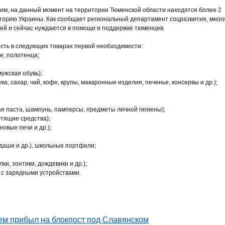
м, на данный момент на территории Тюменской области находятся более 2
торию Украины. Как сообщает региональный департамент соцразвития, мног
щей и сейчас нуждаются в помощи и поддержке тюменцев.
сть в следующих товарах первой необходимости:
е, полотенца;
ужская обувь);
, сахар, чай, кофе, крупы, макаронные изделия, печенье, консервы и др.);
я паста, шампунь, памперсы, предметы личной гигиены);
тящие средства);
овые печи и др.);
ндаши и др.), школьные портфели;
и, зонтики, дождевики и др.);
с зарядными устройствами.
ем прибыл на блокпост под Славянском