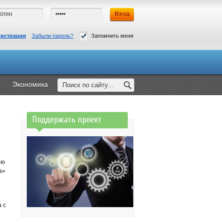
гистрация
Забыли пароль?
Запомнить меня
Экономика
Поддержать проект
ию
а»
 с