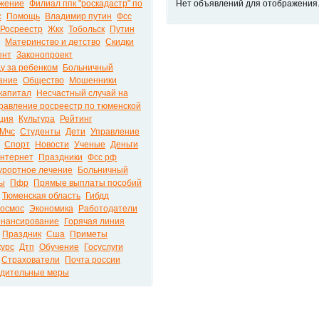
жение
Филиал ппк "роскадастр" по
Нет объявлений для отображения
с
Помощь
Владимир путин
Фсс
Росреестр
Жкх
Тобольск
Путин
Материнство и детство
Скидки
ент
Законопроект
у за ребенком
Больничный
ание
Общество
Мошенники
капитал
Несчастный случай на
равление росреестр по тюменской
ция
Культура
Рейтинг
Мчс
Студенты
Дети
Управление
Спорт
Новости
Ученые
Деньги
нтернет
Праздники
Фсс рф
урортное лечение
Больничный
ы
Пфр
Прямые выплаты пособий
Тюменская область
Гибдд
осмос
Экономика
Работодатели
нансирование
Горячая линия
Праздник
Сша
Приметы
курс
Дтп
Обучение
Госуслуги
Страхователи
Почта россии
дительные меры