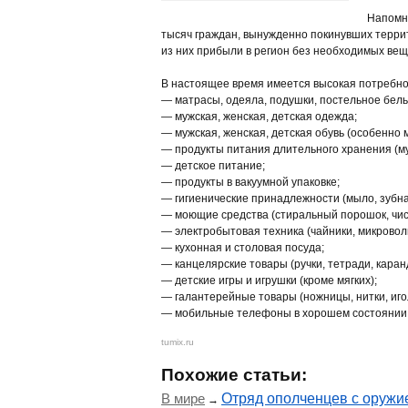
Напомни
тысяч граждан, вынужденно покинувших терри
из них прибыли в регион без необходимых ве
В настоящее время имеется высокая потребно
— матрасы, одеяла, подушки, постельное бель
— мужская, женская, детская одежда;
— мужская, женская, детская обувь (особенно м
— продукты питания длительного хранения (мука
— детское питание;
— продукты в вакуумной упаковке;
— гигиенические принадлежности (мыло, зубна
— моющие средства (стиральный порошок, чис
— электробытовая техника (чайники, микроволн
— кухонная и столовая посуда;
— канцелярские товары (ручки, тетради, кара
— детские игры и игрушки (кроме мягких);
— галантерейные товары (ножницы, нитки, иголк
— мобильные телефоны в хорошем состоянии 
tumix.ru
Похожие статьи:
В мире
Отряд ополченцев с оружи
→