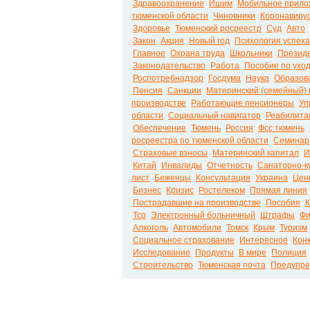
Здравоохранение
Ишим
Мобильное прило
тюменской области
Чиновники
Коронавиру
Здоровье
Тюменский росреестр
Суд
Авто
Закон
Акция
Новый год
Психология успеха
Главное
Охрана труда
Школьники
Презид
Законодательство
Работа
Пособие по уход
Роспотребнадзор
Госдума
Наука
Образов
Пенсия
Санкции
Материнский (семейный) 
производстве
Работающие пенсионеры
Уп
области
Социальный навигатор
Реабилита
Обеспечение
Тюмень
Россия
Фсс тюмень
росреестра по тюменской области
Семинар
Страховые взносы
Материнский капитал
И
Китай
Инвалиды
Отчетность
Санаторно-к
лист
Беженцы
Консультация
Украина
Цен
Бизнес
Кризис
Ростелеком
Прямая линия
Пострадавшие на производстве
Пособия
К
Тср
Электронный больничный
Штрафы
Фи
Алкоголь
Автомобили
Томск
Крым
Туризм
Социальное страхование
Интересное
Кон
Исследование
Продукты
В мире
Полиция
Строительство
Тюменская почта
Предупре