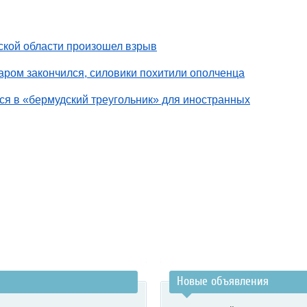
ской области произошел взрыв
аром закончился, силовики похитили ополченца
ся в «бермудский треугольник» для иностранных
Новые объявления